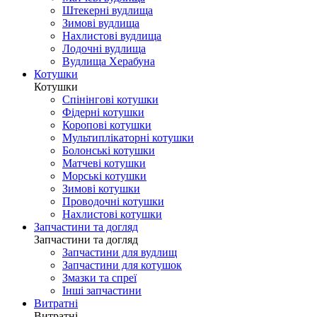
Штекерні вудлища
Зимові вудлища
Нахлистові вудлища
Лодочні вудлища
Вудлища Херабуна
Котушки
Котушки
Спінінгові котушки
Фідерні котушки
Коропові котушки
Мультиплікаторні котушки
Болонські котушки
Матчеві котушки
Морські котушки
Зимові котушки
Проводочні котушки
Нахлистові котушки
Запчастини та догляд
Запчастини та догляд
Запчастини для вудлищ
Запчастини для котушок
Змазки та спреї
Інші запчастини
Витратні
Витратні