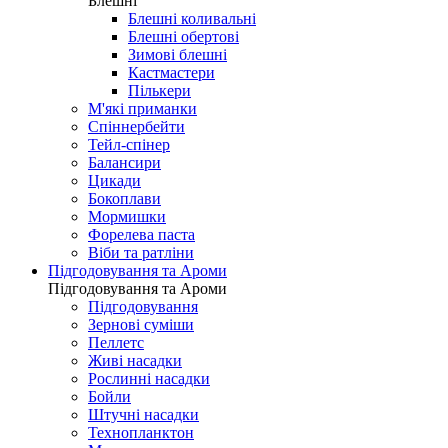
Блешні
Блешні коливальні
Блешні обертові
Зимові блешні
Кастмастери
Пількери
М'які приманки
Спіннербейти
Тейл-спінер
Балансири
Цикади
Бокоплави
Мормишки
Форелева паста
Віби та ратліни
Підгодовування та Ароми
Підгодовування та Ароми
Підгодовування
Зернові суміши
Пеллетс
Живі насадки
Рослинні насадки
Бойли
Штучні насадки
Технопланктон