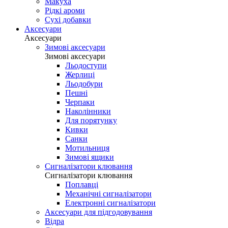
Макуха
Рідкі ароми
Сухі добавки
Аксесуари
Аксесуари
Зимові аксесуари
Зимові аксесуари
Льодоступи
Жерлиці
Льодобури
Пешні
Черпаки
Наколінники
Для порятунку
Кивки
Санки
Мотильниця
Зимові ящики
Сигналізатори клювання
Сигналізатори клювання
Поплавці
Механічні сигналізатори
Електронні сигналізатори
Аксесуари для підгодовування
Відра