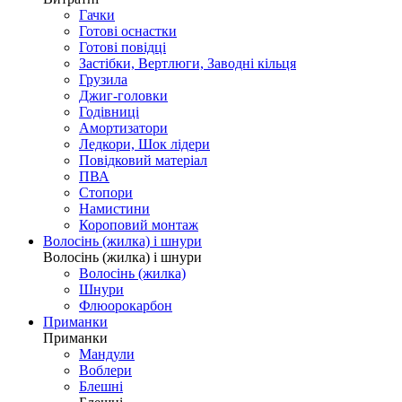
Гачки
Готові оснастки
Готові повідці
Застібки, Вертлюги, Заводні кільця
Грузила
Джиг-головки
Годівниці
Амортизатори
Ледкори, Шок лідери
Повідковий матеріал
ПВА
Стопори
Намистини
Короповий монтаж
Волосінь (жилка) і шнури
Волосінь (жилка) і шнури
Волосінь (жилка)
Шнури
Флюорокарбон
Приманки
Приманки
Мандули
Воблери
Блешні