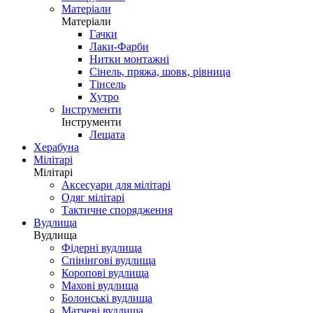
Матеріали
Матеріали
Гачки
Лаки-Фарби
Нитки монтажні
Сінель, пряжа, шовк, рівница
Тінсель
Хутро
Інструменти
Інструменти
Лещата
Херабуна
Мілітарі
Мілітарі
Аксесуари для мілітарі
Одяг мілітарі
Тактичне спорядження
Вудлища
Вудлища
Фідерні вудлища
Спінінгові вудлища
Коропові вудлища
Махові вудлища
Болонські вудлища
Матчеві вудлища