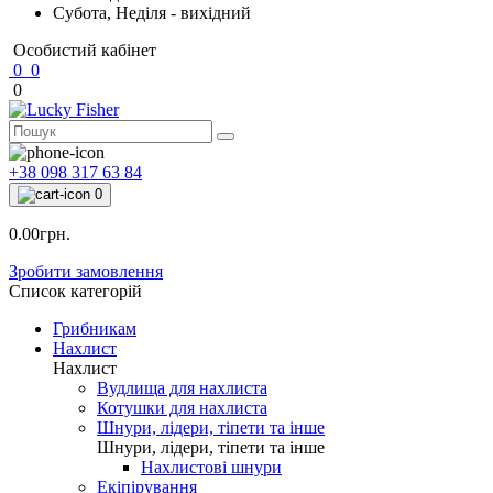
Субота, Неділя - вихідний
Особистий кабінет
0
0
0
+38 098 317 63 84
0
0.00грн.
Зробити замовлення
Список категорій
Грибникам
Нахлист
Нахлист
Вудлища для нахлиста
Котушки для нахлиста
Шнури, лідери, тіпети та інше
Шнури, лідери, тіпети та інше
Нахлистові шнури
Екіпірування