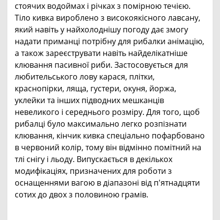
стоячих водоймах і річках з помірною течією.
Тіло кивка вироблено з високоякісного лавсану,
який навіть у найхолоднішу погоду дає змогу
надати приманці потрібну для рибалки анімацію,
а також зареєструвати навіть найделікатніше
клювання пасивної риби. Застосовується для
любительського лову карася, плітки,
краснопірки, ляща, густери, окуня, йоржа,
уклейки та інших підводних мешканців
невеликого і середнього розміру. Для того, щоб
рибалці було максимально легко розпізнати
клювання, кінчик кивка спеціально пофарбовано
в червоний колір, тому він відмінно помітний на
тлі снігу і льоду. Випускається в декількох
модифікаціях, призначених для роботи з
оснащеннями вагою в діапазоні від п'ятнадцяти
сотих до двох з половиною грамів.