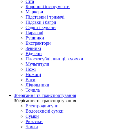
Сіта
Коропові інструменти
Маркери
Підставки і тримачі
Підсаки і багри
Садки і кукани
Парасолі
Рушники
Екстрактори
Зевникі
Відчепи
Плоскогубці, щипці, кусачки
Мультитули
Ножі
Ножиці
Ваги
Лічильники
Точила
Зберігання та транспортування
Зберігання та транспортування
Електродвигуни
Водозахисні сумки
Сумки
Рюкзаки
Чохли