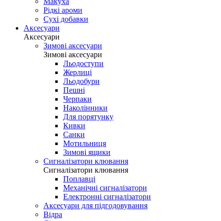
Макуха
Рідкі ароми
Сухі добавки
Аксесуари
Аксесуари
Зимові аксесуари
Зимові аксесуари
Льодоступи
Жерлиці
Льодобури
Пешні
Черпаки
Наколінники
Для порятунку
Кивки
Санки
Мотильниця
Зимові ящики
Сигналізатори клювання
Сигналізатори клювання
Поплавці
Механічні сигналізатори
Електронні сигналізатори
Аксесуари для підгодовування
Відра