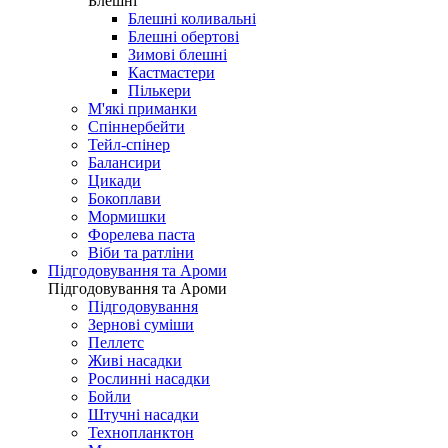
Блешні
Блешні коливальні
Блешні обертові
Зимові блешні
Кастмастери
Пількери
М'які приманки
Спіннербейти
Тейл-спінер
Балансири
Цикади
Бокоплави
Мормишки
Форелева паста
Віби та ратліни
Підгодовування та Ароми
Підгодовування та Ароми
Підгодовування
Зернові суміши
Пеллетс
Живі насадки
Рослинні насадки
Бойли
Штучні насадки
Технопланктон