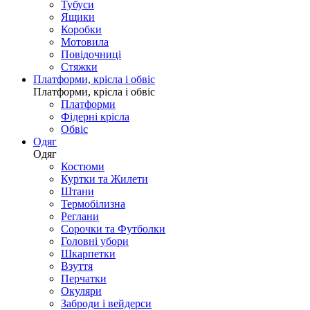
Тубуси
Ящики
Коробки
Мотовила
Повідочниці
Стяжки
Платформи, крісла і обвіс
Платформи, крісла і обвіс
Платформи
Фідерні крісла
Обвіс
Одяг
Одяг
Костюми
Куртки та Жилети
Штани
Термобілизна
Реглани
Сорочки та Футболки
Головні убори
Шкарпетки
Взуття
Перчатки
Окуляри
Заброди і вейдерси