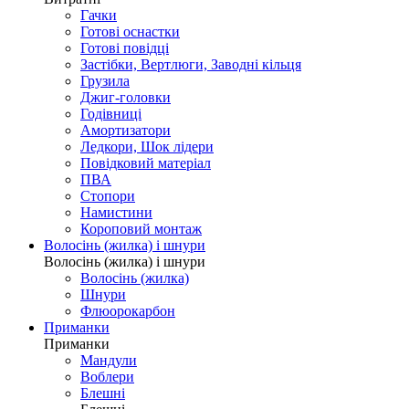
Гачки
Готові оснастки
Готові повідці
Застібки, Вертлюги, Заводні кільця
Грузила
Джиг-головки
Годівниці
Амортизатори
Ледкори, Шок лідери
Повідковий матеріал
ПВА
Стопори
Намистини
Короповий монтаж
Волосінь (жилка) і шнури
Волосінь (жилка) і шнури
Волосінь (жилка)
Шнури
Флюорокарбон
Приманки
Приманки
Мандули
Воблери
Блешні