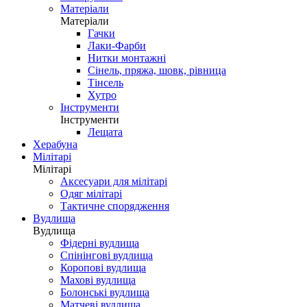
Матеріали
Матеріали
Гачки
Лаки-Фарби
Нитки монтажні
Сінель, пряжа, шовк, рівница
Тінсель
Хутро
Інструменти
Інструменти
Лещата
Херабуна
Мілітарі
Мілітарі
Аксесуари для мілітарі
Одяг мілітарі
Тактичне спорядження
Вудлища
Вудлища
Фідерні вудлища
Спінінгові вудлища
Коропові вудлища
Махові вудлища
Болонські вудлища
Матчеві вудлища