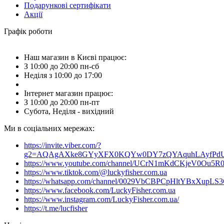
Подарункові сертифікати
Акції
Графік роботи
Наш магазин в Києві працює:
З 10:00 до 20:00 пн-сб
Неділя з 10:00 до 17:00
Інтернет магазин працює:
З 10:00 до 20:00 пн-пт
Субота, Неділя - вихідний
Ми в соціальних мережах:
https://invite.viber.com/?
g2=AQAgAXke8GYyXFX0KQYw0DY7zQYAquhLAyfPdU3
https://www.youtube.com/channel/UCrN1mKdCKjeV0Ou5R
https://www.tiktok.com/@luckyfisher.com.ua
https://whatsapp.com/channel/0029VbCBPCpHltYBxXupLS
https://www.facebook.com/LuckyFisher.com.ua
https://www.instagram.com/LuckyFisher.com.ua/
https://t.me/lucfisher