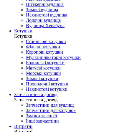
Штекерні вудлища
Зимові вудлища
Нахлистові вудлища
Лодочні вудлища
Вудлища Херабуна
Котушки
Котушки
Спінінгові котушки
Фідерні котушки
Коропові котушки
Мультиплікаторні котушки
Болонські котушки
Матчеві котушки
Морські котушки
Зимові котушки
Проводочні котушки
Нахлистові котушки
Запчастини та догляд
Запчастини та догляд
Запчастини для вудлищ
Запчастини для котушок
Змазки та спреї
Інші запчастини
Витратні
Витратні