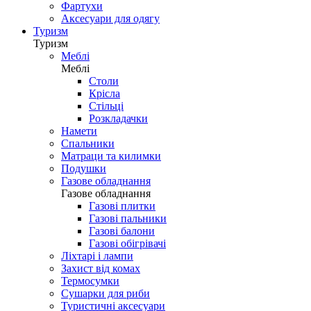
Фартухи
Аксесуари для одягу
Туризм
Туризм
Меблі
Меблі
Столи
Крісла
Стільці
Розкладачки
Намети
Спальники
Матраци та килимки
Подушки
Газове обладнання
Газове обладнання
Газові плитки
Газові пальники
Газові балони
Газові обігрівачі
Ліхтарі і лампи
Захист від комах
Термосумки
Сушарки для риби
Туристичні аксесуари