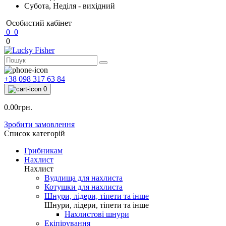
Субота, Неділя - вихідний
Особистий кабінет
0
0
0
+38 098 317 63 84
0
0.00грн.
Зробити замовлення
Список категорій
Грибникам
Нахлист
Нахлист
Вудлища для нахлиста
Котушки для нахлиста
Шнури, лідери, тіпети та інше
Шнури, лідери, тіпети та інше
Нахлистові шнури
Екіпірування