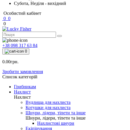
Субота, Неділя - вихідний
Особистий кабінет
0
0
0
+38 098 317 63 84
0
0.00грн.
Зробити замовлення
Список категорій
Грибникам
Нахлист
Нахлист
Вудлища для нахлиста
Котушки для нахлиста
Шнури, лідери, тіпети та інше
Шнури, лідери, тіпети та інше
Нахлистові шнури
Екіпірування