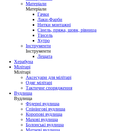
Матеріали
Матеріали
Гачки
Лаки-Фарби
Нитки монтажні
Сінель, пряжа, шовк, рівница
Тінсель
Хутро
Інструменти
Інструменти
Лещата
Херабуна
Мілітарі
Мілітарі
Аксесуари для мілітарі
Одяг мілітарі
Тактичне спорядження
Вудлища
Вудлища
Фідерні вудлища
Спінінгові вудлища
Коропові вудлища
Махові вудлища
Болонські вудлища
Матчеві вудлища