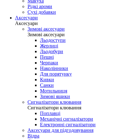
Макуха
Рідкі ароми
Сухі добавки
Аксесуари
Аксесуари
Зимові аксесуари
Зимові аксесуари
Льодоступи
Жерлиці
Льодобури
Пешні
Черпаки
Наколінники
Для порятунку
Кивки
Санки
Мотильниця
Зимові ящики
Сигналізатори клювання
Сигналізатори клювання
Поплавці
Механічні сигналізатори
Електронні сигналізатори
Аксесуари для підгодовування
Відра