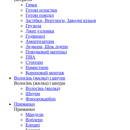
Гачки
Готові оснастки
Готові повідці
Застібки, Вертлюги, Заводні кільця
Грузила
Джиг-головки
Годівниці
Амортизатори
Ледкори, Шок лідери
Повідковий матеріал
ПВА
Стопори
Намистини
Короповий монтаж
Волосінь (жилка) і шнури
Волосінь (жилка) і шнури
Волосінь (жилка)
Шнури
Флюорокарбон
Приманки
Приманки
Мандули
Воблери
Блешні