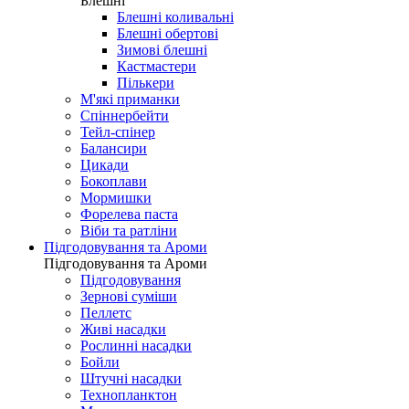
Блешні
Блешні коливальні
Блешні обертові
Зимові блешні
Кастмастери
Пількери
М'які приманки
Спіннербейти
Тейл-спінер
Балансири
Цикади
Бокоплави
Мормишки
Форелева паста
Віби та ратліни
Підгодовування та Ароми
Підгодовування та Ароми
Підгодовування
Зернові суміши
Пеллетс
Живі насадки
Рослинні насадки
Бойли
Штучні насадки
Технопланктон