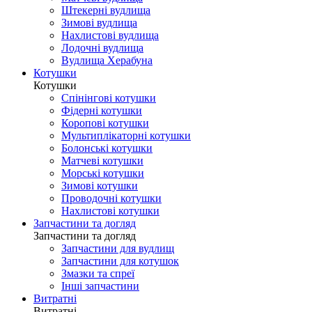
Штекерні вудлища
Зимові вудлища
Нахлистові вудлища
Лодочні вудлища
Вудлища Херабуна
Котушки
Котушки
Спінінгові котушки
Фідерні котушки
Коропові котушки
Мультиплікаторні котушки
Болонські котушки
Матчеві котушки
Морські котушки
Зимові котушки
Проводочні котушки
Нахлистові котушки
Запчастини та догляд
Запчастини та догляд
Запчастини для вудлищ
Запчастини для котушок
Змазки та спреї
Інші запчастини
Витратні
Витратні