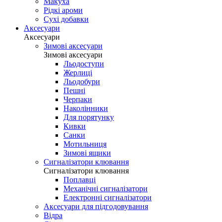
Макуха
Рідкі ароми
Сухі добавки
Аксесуари
Аксесуари
Зимові аксесуари
Зимові аксесуари
Льодоступи
Жерлиці
Льодобури
Пешні
Черпаки
Наколінники
Для порятунку
Кивки
Санки
Мотильниця
Зимові ящики
Сигналізатори клювання
Сигналізатори клювання
Поплавці
Механічні сигналізатори
Електронні сигналізатори
Аксесуари для підгодовування
Відра