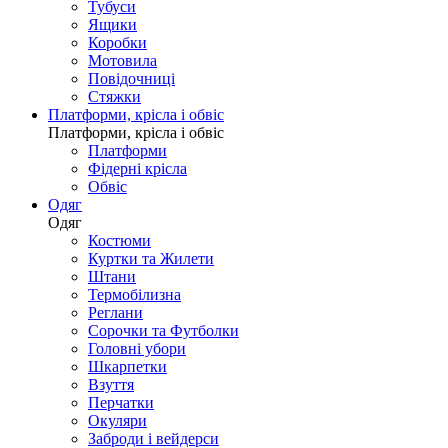
Тубуси
Ящики
Коробки
Мотовила
Повідочниці
Стяжки
Платформи, крісла і обвіс
Платформи, крісла і обвіс
Платформи
Фідерні крісла
Обвіс
Одяг
Одяг
Костюми
Куртки та Жилети
Штани
Термобілизна
Реглани
Сорочки та Футболки
Головні убори
Шкарпетки
Взуття
Перчатки
Окуляри
Заброди і вейдерси