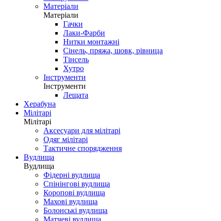
Матеріали
Матеріали
Гачки
Лаки-Фарби
Нитки монтажні
Сінель, пряжа, шовк, рівница
Тінсель
Хутро
Інструменти
Інструменти
Лещата
Херабуна
Мілітарі
Мілітарі
Аксесуари для мілітарі
Одяг мілітарі
Тактичне спорядження
Вудлища
Вудлища
Фідерні вудлища
Спінінгові вудлища
Коропові вудлища
Махові вудлища
Болонські вудлища
Матчеві вудлища