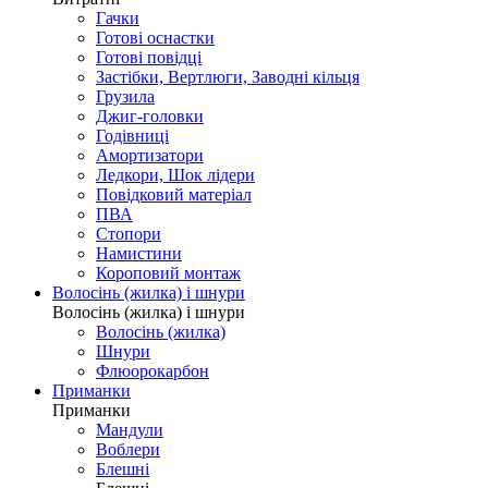
Гачки
Готові оснастки
Готові повідці
Застібки, Вертлюги, Заводні кільця
Грузила
Джиг-головки
Годівниці
Амортизатори
Ледкори, Шок лідери
Повідковий матеріал
ПВА
Стопори
Намистини
Короповий монтаж
Волосінь (жилка) і шнури
Волосінь (жилка) і шнури
Волосінь (жилка)
Шнури
Флюорокарбон
Приманки
Приманки
Мандули
Воблери
Блешні