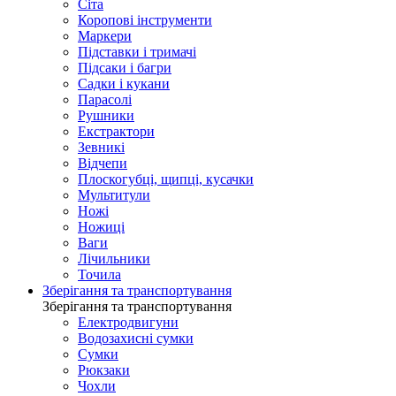
Сіта
Коропові інструменти
Маркери
Підставки і тримачі
Підсаки і багри
Садки і кукани
Парасолі
Рушники
Екстрактори
Зевникі
Відчепи
Плоскогубці, щипці, кусачки
Мультитули
Ножі
Ножиці
Ваги
Лічильники
Точила
Зберігання та транспортування
Зберігання та транспортування
Електродвигуни
Водозахисні сумки
Сумки
Рюкзаки
Чохли