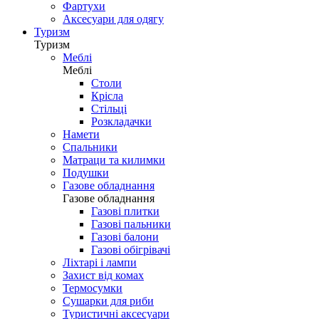
Фартухи
Аксесуари для одягу
Туризм
Туризм
Меблі
Меблі
Столи
Крісла
Стільці
Розкладачки
Намети
Спальники
Матраци та килимки
Подушки
Газове обладнання
Газове обладнання
Газові плитки
Газові пальники
Газові балони
Газові обігрівачі
Ліхтарі і лампи
Захист від комах
Термосумки
Сушарки для риби
Туристичні аксесуари