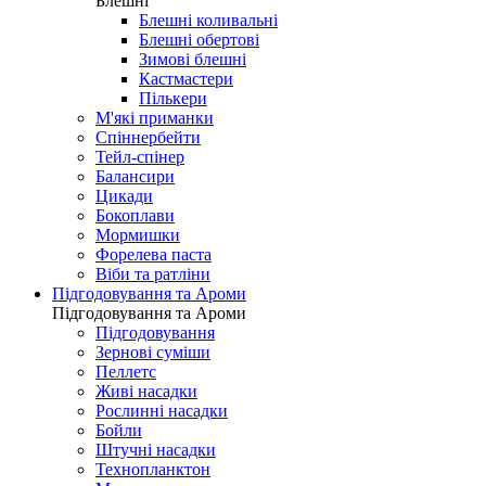
Блешні
Блешні коливальні
Блешні обертові
Зимові блешні
Кастмастери
Пількери
М'які приманки
Спіннербейти
Тейл-спінер
Балансири
Цикади
Бокоплави
Мормишки
Форелева паста
Віби та ратліни
Підгодовування та Ароми
Підгодовування та Ароми
Підгодовування
Зернові суміши
Пеллетс
Живі насадки
Рослинні насадки
Бойли
Штучні насадки
Технопланктон