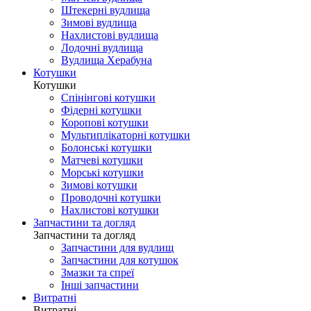
Штекерні вудлища
Зимові вудлища
Нахлистові вудлища
Лодочні вудлища
Вудлища Херабуна
Котушки
Котушки
Спінінгові котушки
Фідерні котушки
Коропові котушки
Мультиплікаторні котушки
Болонські котушки
Матчеві котушки
Морські котушки
Зимові котушки
Проводочні котушки
Нахлистові котушки
Запчастини та догляд
Запчастини та догляд
Запчастини для вудлищ
Запчастини для котушок
Змазки та спреї
Інші запчастини
Витратні
Витратні