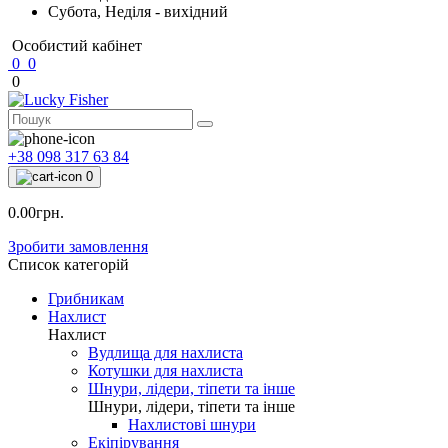
Субота, Неділя - вихідний
Особистий кабінет
0
0
0
+38 098 317 63 84
0
0.00грн.
Зробити замовлення
Список категорій
Грибникам
Нахлист
Нахлист
Вудлища для нахлиста
Котушки для нахлиста
Шнури, лідери, тіпети та інше
Шнури, лідери, тіпети та інше
Нахлистові шнури
Екіпірування