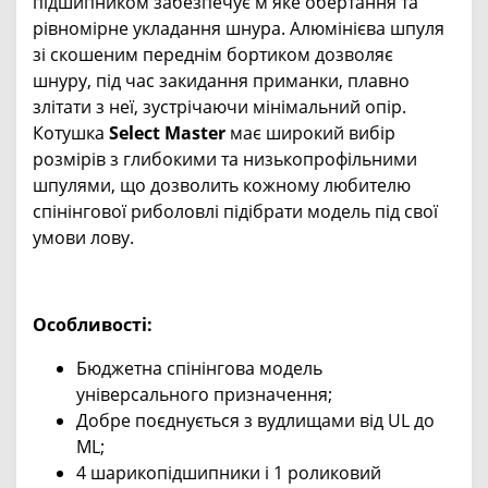
підшипником забезпечує м'яке обертання та
рівномірне укладання шнура. Алюмінієва шпуля
зі скошеним переднім бортиком дозволяє
шнуру, під час закидання приманки, плавно
злітати з неї, зустрічаючи мінімальний опір.
Котушка
Select Master
має широкий вибір
розмірів з глибокими та низькопрофільними
шпулями, що дозволить кожному любителю
спінінгової риболовлі підібрати модель під свої
умови лову.
Особливості:
Бюджетна спінінгова модель
універсального призначення;
Добре поєднується з вудлищами від UL до
ML;
4 шарикопідшипники і 1 роликовий