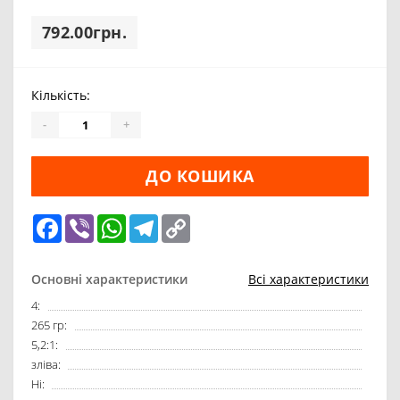
792.00грн.
Кількість:
-
+
ДО КОШИКА
Facebook
Viber
WhatsApp
Telegram
Copy
Link
Основні характеристики
Всі характеристики
4:
265 гр:
5,2:1:
зліва:
Ні: