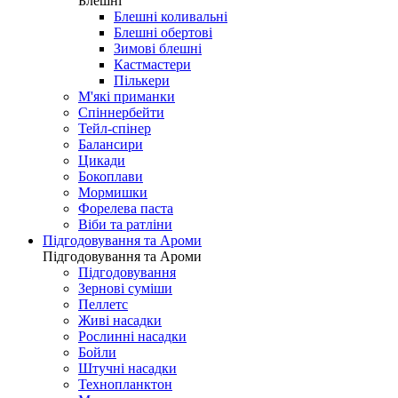
Блешні
Блешні коливальні
Блешні обертові
Зимові блешні
Кастмастери
Пількери
М'які приманки
Спіннербейти
Тейл-спінер
Балансири
Цикади
Бокоплави
Мормишки
Форелева паста
Віби та ратліни
Підгодовування та Ароми
Підгодовування та Ароми
Підгодовування
Зернові суміши
Пеллетс
Живі насадки
Рослинні насадки
Бойли
Штучні насадки
Технопланктон