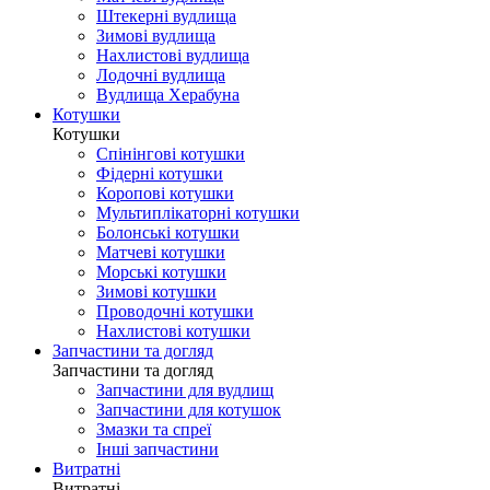
Штекерні вудлища
Зимові вудлища
Нахлистові вудлища
Лодочні вудлища
Вудлища Херабуна
Котушки
Котушки
Спінінгові котушки
Фідерні котушки
Коропові котушки
Мультиплікаторні котушки
Болонські котушки
Матчеві котушки
Морські котушки
Зимові котушки
Проводочні котушки
Нахлистові котушки
Запчастини та догляд
Запчастини та догляд
Запчастини для вудлищ
Запчастини для котушок
Змазки та спреї
Інші запчастини
Витратні
Витратні