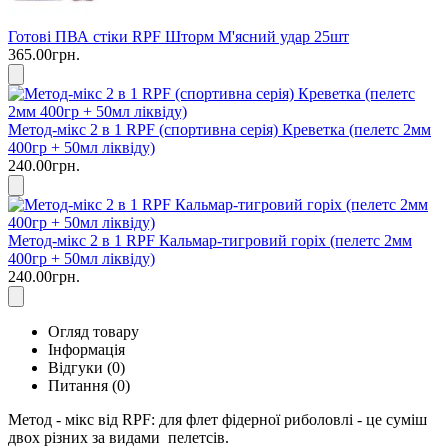
Готові ПВА стіки RPF Шторм М'ясний удар 25шт
365.00грн.
Метод-мікс 2 в 1 RPF (спортивна серія) Креветка (пелетс 2мм
400гр + 50мл ліквіду)
240.00грн.
Метод-мікс 2 в 1 RPF Кальмар-тигровий горіх (пелетс 2мм
400гр + 50мл ліквіду)
240.00грн.
Огляд товару
Інформація
Відгуки (0)
Питання
(0)
Метод - мікс від RPF
:
для флет фідерної риболовлі - це суміш
двох різних за видами пелетсів.