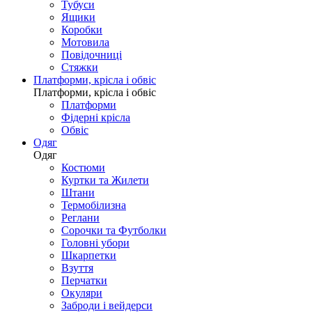
Тубуси
Ящики
Коробки
Мотовила
Повідочниці
Стяжки
Платформи, крісла і обвіс
Платформи, крісла і обвіс
Платформи
Фідерні крісла
Обвіс
Одяг
Одяг
Костюми
Куртки та Жилети
Штани
Термобілизна
Реглани
Сорочки та Футболки
Головні убори
Шкарпетки
Взуття
Перчатки
Окуляри
Заброди і вейдерси