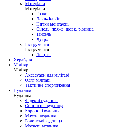
Матеріали
Матеріали
Гачки
Лаки-Фарби
Нитки монтажні
Сінель, пряжа, шовк, рівница
Тінсель
Хутро
Інструменти
Інструменти
Лещата
Херабуна
Мілітарі
Мілітарі
Аксесуари для мілітарі
Одяг мілітарі
Тактичне спорядження
Вудлища
Вудлища
Фідерні вудлища
Спінінгові вудлища
Коропові вудлища
Махові вудлища
Болонські вудлища
Матчеві вудлища