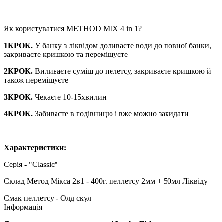
Як користуватися METHOD MIX 4 in 1?
1КРОК.
У банку з ліквідом доливаєте води до повної банки,
закриваєте кришкою та перемішуєте
2КРОК.
Виливаєте суміш до пелетсу, закриваєте кришкою й
також перемішуєте
3КРОК.
Чекаєте 10-15хвилин
4КРОК.
Забиваєте в годівницю і вже можно закидати
Характеристики:
Серія - "Classic"
Склад Метод Мікса 2в1 - 400г. пеллетсу 2мм + 50мл Ліквіду
Смак пеллетсу - Олд скул
Інформація