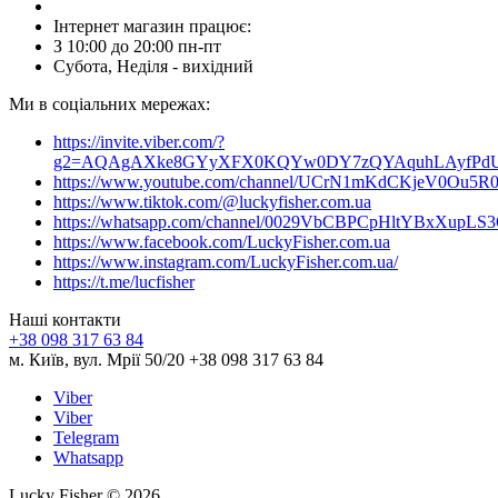
Інтернет магазин працює:
З 10:00 до 20:00 пн-пт
Субота, Неділя - вихідний
Ми в соціальних мережах:
https://invite.viber.com/?
g2=AQAgAXke8GYyXFX0KQYw0DY7zQYAquhLAyfPdU3
https://www.youtube.com/channel/UCrN1mKdCKjeV0Ou5R
https://www.tiktok.com/@luckyfisher.com.ua
https://whatsapp.com/channel/0029VbCBPCpHltYBxXupLS
https://www.facebook.com/LuckyFisher.com.ua
https://www.instagram.com/LuckyFisher.com.ua/
https://t.me/lucfisher
Наші контакти
+38 098 317 63 84
м. Київ, вул. Мрії 50/20 +38 098 317 63 84
Viber
Viber
Telegram
Whatsapp
Lucky Fisher © 2026