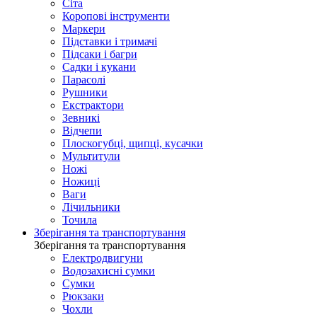
Сіта
Коропові інструменти
Маркери
Підставки і тримачі
Підсаки і багри
Садки і кукани
Парасолі
Рушники
Екстрактори
Зевникі
Відчепи
Плоскогубці, щипці, кусачки
Мультитули
Ножі
Ножиці
Ваги
Лічильники
Точила
Зберігання та транспортування
Зберігання та транспортування
Електродвигуни
Водозахисні сумки
Сумки
Рюкзаки
Чохли