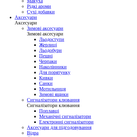
Макуха
Рідкі ароми
Сухі добавки
Аксесуари
Аксесуари
Зимові аксесуари
Зимові аксесуари
Льодоступи
Жерлиці
Льодобури
Пешні
Черпаки
Наколінники
Для порятунку
Кивки
Санки
Мотильниця
Зимові ящики
Сигналізатори клювання
Сигналізатори клювання
Поплавці
Механічні сигналізатори
Електронні сигналізатори
Аксесуари для підгодовування
Відра