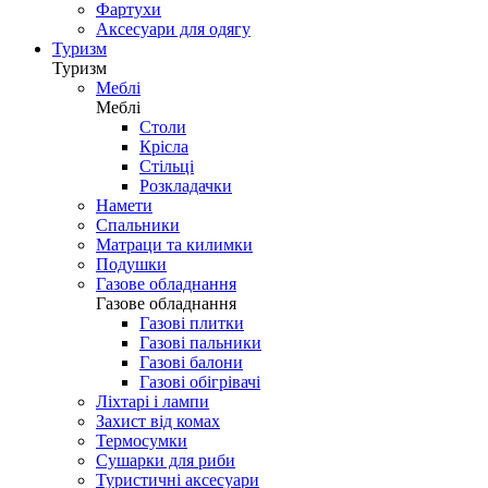
Фартухи
Аксесуари для одягу
Туризм
Туризм
Меблі
Меблі
Столи
Крісла
Стільці
Розкладачки
Намети
Спальники
Матраци та килимки
Подушки
Газове обладнання
Газове обладнання
Газові плитки
Газові пальники
Газові балони
Газові обігрівачі
Ліхтарі і лампи
Захист від комах
Термосумки
Сушарки для риби
Туристичні аксесуари