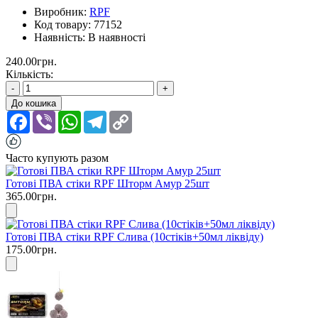
Виробник:
RPF
Код товару:
77152
Наявність:
В наявності
240.00грн.
Кількість:
-
+
До кошика
Facebook
Viber
WhatsApp
Telegram
Copy
Link
Часто купують разом
Готові ПВА стіки RPF Шторм Амур 25шт
365.00грн.
Готові ПВА стіки RPF Слива (10стіків+50мл ліквіду)
175.00грн.