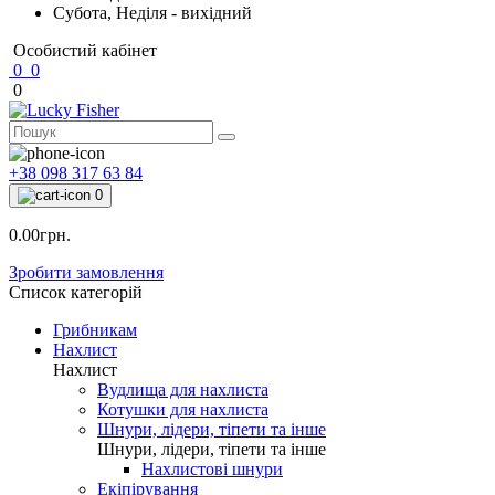
Субота, Неділя - вихідний
Особистий кабінет
0
0
0
+38 098 317 63 84
0
0.00грн.
Зробити замовлення
Список категорій
Грибникам
Нахлист
Нахлист
Вудлища для нахлиста
Котушки для нахлиста
Шнури, лідери, тіпети та інше
Шнури, лідери, тіпети та інше
Нахлистові шнури
Екіпірування