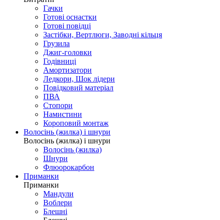
Гачки
Готові оснастки
Готові повідці
Застібки, Вертлюги, Заводні кільця
Грузила
Джиг-головки
Годівниці
Амортизатори
Ледкори, Шок лідери
Повідковий матеріал
ПВА
Стопори
Намистини
Короповий монтаж
Волосінь (жилка) і шнури
Волосінь (жилка) і шнури
Волосінь (жилка)
Шнури
Флюорокарбон
Приманки
Приманки
Мандули
Воблери
Блешні