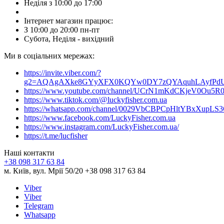
Неділя з 10:00 до 17:00
Інтернет магазин працює:
З 10:00 до 20:00 пн-пт
Субота, Неділя - вихідний
Ми в соціальних мережах:
https://invite.viber.com/?
g2=AQAgAXke8GYyXFX0KQYw0DY7zQYAquhLAyfPdU3
https://www.youtube.com/channel/UCrN1mKdCKjeV0Ou5R
https://www.tiktok.com/@luckyfisher.com.ua
https://whatsapp.com/channel/0029VbCBPCpHltYBxXupLS
https://www.facebook.com/LuckyFisher.com.ua
https://www.instagram.com/LuckyFisher.com.ua/
https://t.me/lucfisher
Наші контакти
+38 098 317 63 84
м. Київ, вул. Мрії 50/20 +38 098 317 63 84
Viber
Viber
Telegram
Whatsapp