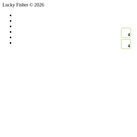
Lucky Fisher © 2026
4
4
4
4