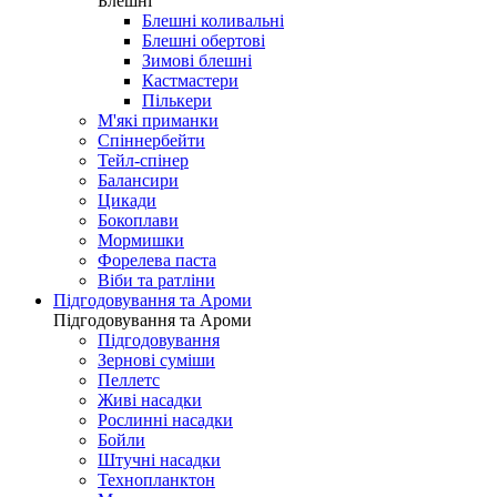
Блешні
Блешні коливальні
Блешні обертові
Зимові блешні
Кастмастери
Пількери
М'які приманки
Спіннербейти
Тейл-спінер
Балансири
Цикади
Бокоплави
Мормишки
Форелева паста
Віби та ратліни
Підгодовування та Ароми
Підгодовування та Ароми
Підгодовування
Зернові суміши
Пеллетс
Живі насадки
Рослинні насадки
Бойли
Штучні насадки
Технопланктон