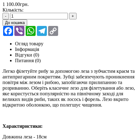
1 100.00грн.
Кількість:
-
+
До кошика
Facebook
Viber
WhatsApp
Telegram
Copy
Link
Огляд товару
Інформація
Відгуки (0)
Питання
(0)
Легко філетуйте рибу за допомогою леза з зубчастим краєм та
антипригарним покриттям. Зубці забезпечують проникнення
повітря між лезом і рибою, запобігаючи прилипанню та
розриванню. Оберіть класичне лезо для філетування або лезо,
яке користується популярністю на північному заході для
великих видів риби, таких як лосось і форель. Лезо вкрито
відкритою оболонкою, що полегшує чищення.
Характиристики:
Довжина леза - 18см