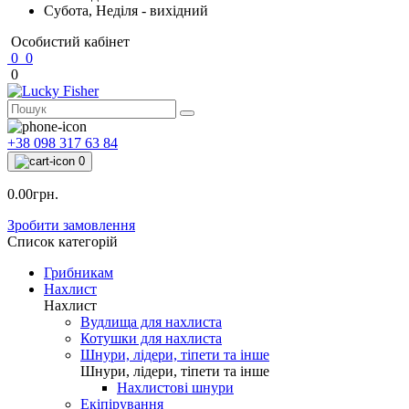
Субота, Неділя - вихідний
Особистий кабінет
0
0
0
+38 098 317 63 84
0
0.00грн.
Зробити замовлення
Список категорій
Грибникам
Нахлист
Нахлист
Вудлища для нахлиста
Котушки для нахлиста
Шнури, лідери, тіпети та інше
Шнури, лідери, тіпети та інше
Нахлистові шнури
Екіпірування