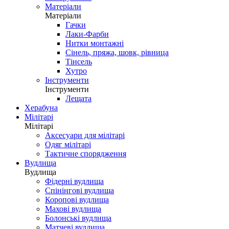
Матеріали
Матеріали
Гачки
Лаки-Фарби
Нитки монтажні
Сінель, пряжа, шовк, рівница
Тінсель
Хутро
Інструменти
Інструменти
Лещата
Херабуна
Мілітарі
Мілітарі
Аксесуари для мілітарі
Одяг мілітарі
Тактичне спорядження
Вудлища
Вудлища
Фідерні вудлища
Спінінгові вудлища
Коропові вудлища
Махові вудлища
Болонські вудлища
Матчеві вудлища