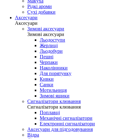
Макуха
Рідкі ароми
Сухі добавки
Аксесуари
Аксесуари
Зимові аксесуари
Зимові аксесуари
Льодоступи
Жерлиці
Льодобури
Пешні
Черпаки
Наколінники
Для порятунку
Кивки
Санки
Мотильниця
Зимові ящики
Сигналізатори клювання
Сигналізатори клювання
Поплавці
Механічні сигналізатори
Електронні сигналізатори
Аксесуари для підгодовування
Відра