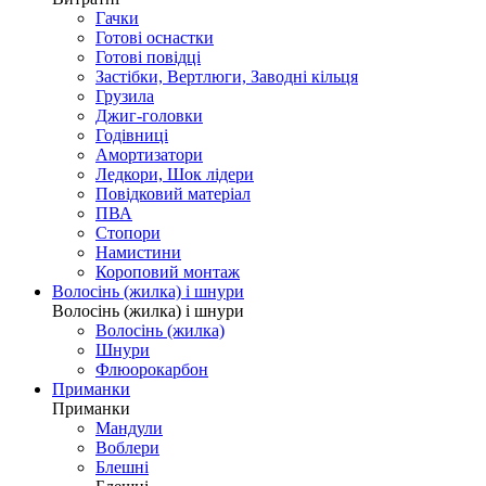
Гачки
Готові оснастки
Готові повідці
Застібки, Вертлюги, Заводні кільця
Грузила
Джиг-головки
Годівниці
Амортизатори
Ледкори, Шок лідери
Повідковий матеріал
ПВА
Стопори
Намистини
Короповий монтаж
Волосінь (жилка) і шнури
Волосінь (жилка) і шнури
Волосінь (жилка)
Шнури
Флюорокарбон
Приманки
Приманки
Мандули
Воблери
Блешні