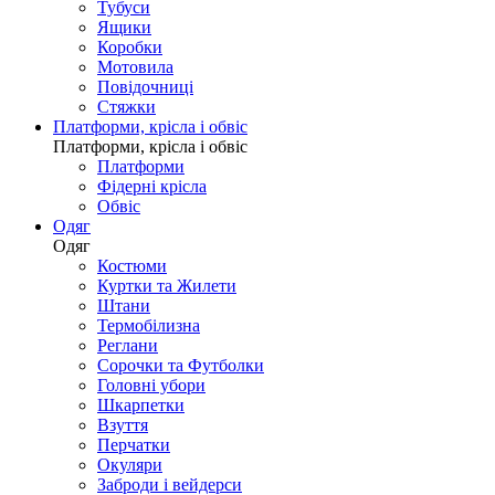
Тубуси
Ящики
Коробки
Мотовила
Повідочниці
Стяжки
Платформи, крісла і обвіс
Платформи, крісла і обвіс
Платформи
Фідерні крісла
Обвіс
Одяг
Одяг
Костюми
Куртки та Жилети
Штани
Термобілизна
Реглани
Сорочки та Футболки
Головні убори
Шкарпетки
Взуття
Перчатки
Окуляри
Заброди і вейдерси