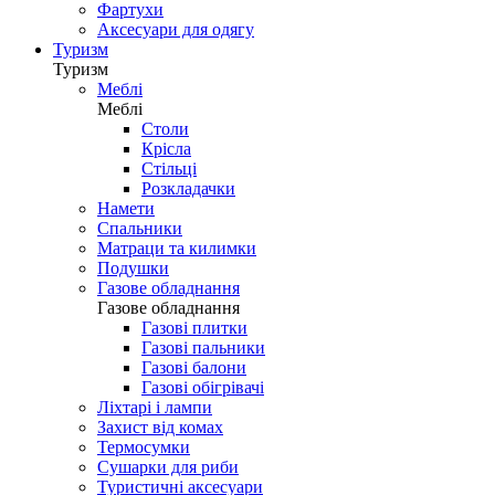
Фартухи
Аксесуари для одягу
Туризм
Туризм
Меблі
Меблі
Столи
Крісла
Стільці
Розкладачки
Намети
Спальники
Матраци та килимки
Подушки
Газове обладнання
Газове обладнання
Газові плитки
Газові пальники
Газові балони
Газові обігрівачі
Ліхтарі і лампи
Захист від комах
Термосумки
Сушарки для риби
Туристичні аксесуари