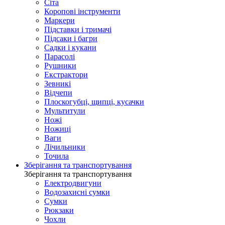
Сіта
Коропові інструменти
Маркери
Підставки і тримачі
Підсаки і багри
Садки і кукани
Парасолі
Рушники
Екстрактори
Зевникі
Відчепи
Плоскогубці, щипці, кусачки
Мультитули
Ножі
Ножиці
Ваги
Лічильники
Точила
Зберігання та транспортування
Зберігання та транспортування
Електродвигуни
Водозахисні сумки
Сумки
Рюкзаки
Чохли