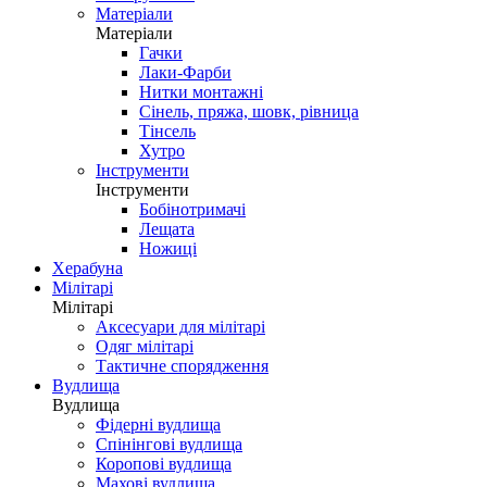
Матеріали
Матеріали
Гачки
Лаки-Фарби
Нитки монтажні
Сінель, пряжа, шовк, рівница
Тінсель
Хутро
Інструменти
Інструменти
Бобінотримачі
Лещата
Ножиці
Херабуна
Мілітарі
Мілітарі
Аксесуари для мілітарі
Одяг мілітарі
Тактичне спорядження
Вудлища
Вудлища
Фідерні вудлища
Спінінгові вудлища
Коропові вудлища
Махові вудлища