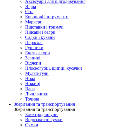
Аксесуари для підгодовування
Відра
Сіта
Коропові інструменти
Маркери
Підставки і тримачі
Підсаки і багри
Садки і кукани
Парасолі
Рушники
Екстрактори
Зевникі
Відчепи
Плоскогубці, щипці, кусачки
Мультитули
Ножі
Ножиці
Ваги
Лічильники
Точила
Зберігання та транспортування
Зберігання та транспортування
Електродвигуни
Водозахисні сумки
Сумки