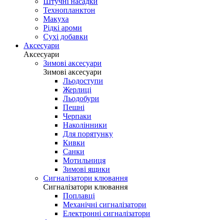
Штучні насадки
Технопланктон
Макуха
Рідкі ароми
Сухі добавки
Аксесуари
Аксесуари
Зимові аксесуари
Зимові аксесуари
Льодоступи
Жерлиці
Льодобури
Пешні
Черпаки
Наколінники
Для порятунку
Кивки
Санки
Мотильниця
Зимові ящики
Сигналізатори клювання
Сигналізатори клювання
Поплавці
Механічні сигналізатори
Електронні сигналізатори