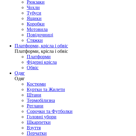
Рюкзаки
Чохли
Тубуси
Ящики
Коробки
Мотовила
Повідочниці
Стяжки
Платформи, крісла і обвіс
Платформи, крісла і обвіс
Платформи
Фідерні крісла
Обвіс
Одяг
Одяг
Костюми
Куртки та Жилети
Штани
Термобілизна
Реглани
Сорочки та Футболки
Головні убори
Шкарпетки
Взуття
Перчатки