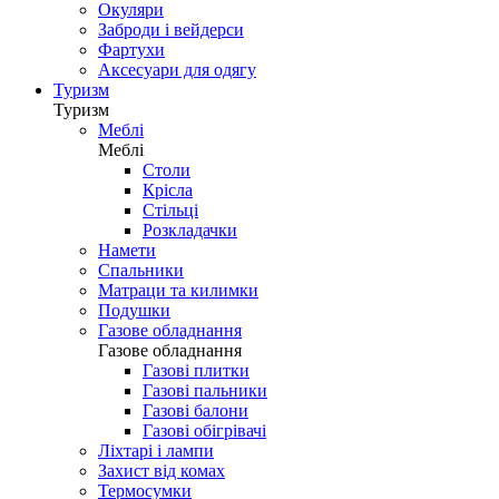
Окуляри
Заброди і вейдерси
Фартухи
Аксесуари для одягу
Туризм
Туризм
Меблі
Меблі
Столи
Крісла
Стільці
Розкладачки
Намети
Спальники
Матраци та килимки
Подушки
Газове обладнання
Газове обладнання
Газові плитки
Газові пальники
Газові балони
Газові обігрівачі
Ліхтарі і лампи
Захист від комах
Термосумки