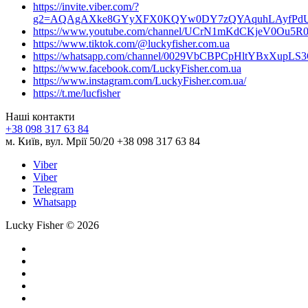
https://invite.viber.com/?
g2=AQAgAXke8GYyXFX0KQYw0DY7zQYAquhLAyfPdU3
https://www.youtube.com/channel/UCrN1mKdCKjeV0Ou5R
https://www.tiktok.com/@luckyfisher.com.ua
https://whatsapp.com/channel/0029VbCBPCpHltYBxXupLS
https://www.facebook.com/LuckyFisher.com.ua
https://www.instagram.com/LuckyFisher.com.ua/
https://t.me/lucfisher
Наші контакти
+38 098 317 63 84
м. Київ, вул. Мрії 50/20 +38 098 317 63 84
Viber
Viber
Telegram
Whatsapp
Lucky Fisher © 2026