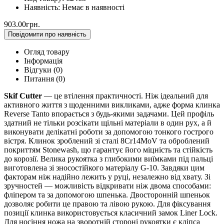
Наявність:
Немає в наявності
903.00грн.
Повідомити про наявність
Огляд товару
Інформація
Відгуки (0)
Питання
(0)
Skif Cutter
— це втілення практичності. Ніж ідеальний для
активного життя з щоденними викликами, адже форма клинка
Reverse Tanto впорається з будь-якими задачами. Цей профіль
здатний не тільки розсікати щільні матеріали в один рух, а й
виконувати делікатні роботи за допомогою тонкого гострого
вістря. Клинок зроблений зі сталі 8Cr14MoV та оброблений
покриттям Stonewash, що гарантує його міцність та стійкість
до корозії. Велика рукоятка з глибокими виїмками під пальці
виготовлена зі зносостійкого матеріалу G-10. Завдяки цим
факторам ніж надійно лежить у руці, незалежно від хвату. Зі
зручностей — можливість відкривати ніж двома способами:
фліпером та за допомогою шпенька. Двосторонній шпеньок
дозволяє робити це правою та лівою рукою. Для фіксування
позиції клинка використовується класичний замок Liner Lock.
Для носіння ножа на зворотній стороні рукоятки є кліпса