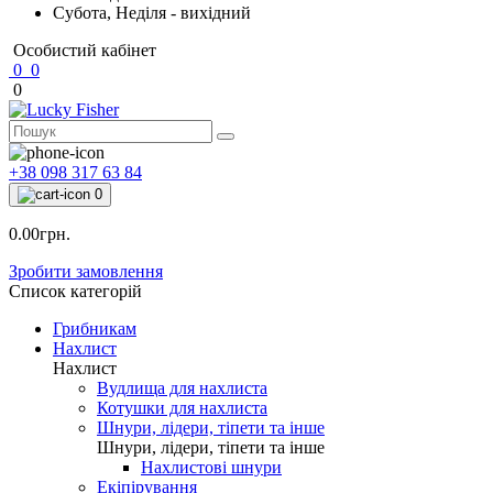
Субота, Неділя - вихідний
Особистий кабінет
0
0
0
+38 098 317 63 84
0
0.00грн.
Зробити замовлення
Список категорій
Грибникам
Нахлист
Нахлист
Вудлища для нахлиста
Котушки для нахлиста
Шнури, лідери, тіпети та інше
Шнури, лідери, тіпети та інше
Нахлистові шнури
Екіпірування