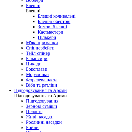
Воблери
Блешні
Блешні
Блешні коливальні
Блешні обертові
Зимові блешні
Кастмастери
Пількери
М'які приманки
Спіннербейти
Тейл-спінер
Балансири
Цикади
Бокоплави
Мормишки
Форелева паста
Віби та ратліни
Підгодовування та Ароми
Підгодовування та Ароми
Підгодовування
Зернові суміши
Пеллетс
Живі насадки
Рослинні насадки
Бойли