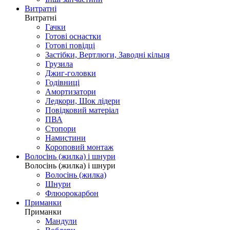
Витратні
Витратні
Гачки
Готові оснастки
Готові повідці
Застібки, Вертлюги, Заводні кільця
Грузила
Джиг-головки
Годівниці
Амортизатори
Ледкори, Шок лідери
Повідковий матеріал
ПВА
Стопори
Намистини
Короповий монтаж
Волосінь (жилка) і шнури
Волосінь (жилка) і шнури
Волосінь (жилка)
Шнури
Флюорокарбон
Приманки
Приманки
Мандули