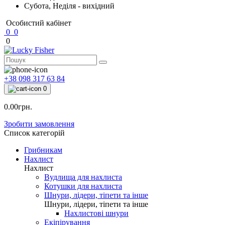
Субота, Неділя - вихідний
Особистий кабінет
0
0
0
+38 098 317 63 84
0
0.00грн.
Зробити замовлення
Список категорій
Грибникам
Нахлист
Нахлист
Вудлища для нахлиста
Котушки для нахлиста
Шнури, лідери, тіпети та інше
Шнури, лідери, тіпети та інше
Нахлистові шнури
Екіпірування