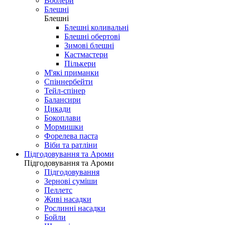
Воблери
Блешні
Блешні
Блешні коливальні
Блешні обертові
Зимові блешні
Кастмастери
Пількери
М'які приманки
Спіннербейти
Тейл-спінер
Балансири
Цикади
Бокоплави
Мормишки
Форелева паста
Віби та ратліни
Підгодовування та Ароми
Підгодовування та Ароми
Підгодовування
Зернові суміши
Пеллетс
Живі насадки
Рослинні насадки
Бойли