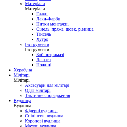
Матеріали
Матеріали
Гачки
Лаки-Фарби
Нитки монтажні
Сінель, пряжа, шовк, рівница
Тінсель
Хутро
Інструменти
Інструменти
Бобінотримачі
Лещата
Ножиці
Херабуна
Мілітарі
Мілітарі
Аксесуари для мілітарі
Одяг мілітарі
Тактичне спорядження
Вудлища
Вудлища
Фідерні вудлища
Спінінгові вудлища
Коропові вудлища
Махові вудлища