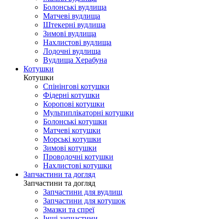
Болонські вудлища
Матчеві вудлища
Штекерні вудлища
Зимові вудлища
Нахлистові вудлища
Лодочні вудлища
Вудлища Херабуна
Котушки
Котушки
Спінінгові котушки
Фідерні котушки
Коропові котушки
Мультиплікаторні котушки
Болонські котушки
Матчеві котушки
Морські котушки
Зимові котушки
Проводочні котушки
Нахлистові котушки
Запчастини та догляд
Запчастини та догляд
Запчастини для вудлищ
Запчастини для котушок
Змазки та спреї
Інші запчастини