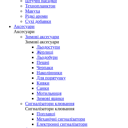
Штучні насадки
Технопланктон
Макуха
Рідкі ароми
Сухі добавки
Аксесуари
Аксесуари
Зимові аксесуари
Зимові аксесуари
Льодоступи
Жерлиці
Льодобури
Пешні
Черпаки
Наколінники
Для порятунку
Кивки
Санки
Мотильниця
Зимові ящики
Сигналізатори клювання
Сигналізатори клювання
Поплавці
Механічні сигналізатори
Електронні сигналізатори