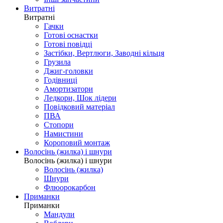
Витратні
Витратні
Гачки
Готові оснастки
Готові повідці
Застібки, Вертлюги, Заводні кільця
Грузила
Джиг-головки
Годівниці
Амортизатори
Ледкори, Шок лідери
Повідковий матеріал
ПВА
Стопори
Намистини
Короповий монтаж
Волосінь (жилка) і шнури
Волосінь (жилка) і шнури
Волосінь (жилка)
Шнури
Флюорокарбон
Приманки
Приманки
Мандули