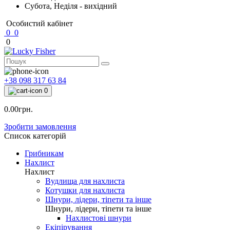
Субота, Неділя - вихідний
Особистий кабінет
0
0
0
+38 098 317 63 84
0
0.00грн.
Зробити замовлення
Список категорій
Грибникам
Нахлист
Нахлист
Вудлища для нахлиста
Котушки для нахлиста
Шнури, лідери, тіпети та інше
Шнури, лідери, тіпети та інше
Нахлистові шнури
Екіпірування