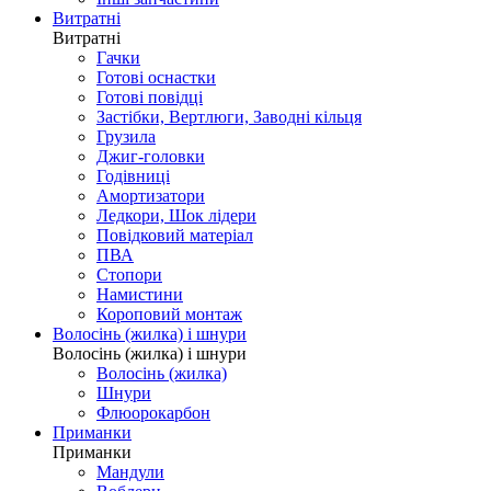
Витратні
Витратні
Гачки
Готові оснастки
Готові повідці
Застібки, Вертлюги, Заводні кільця
Грузила
Джиг-головки
Годівниці
Амортизатори
Ледкори, Шок лідери
Повідковий матеріал
ПВА
Стопори
Намистини
Короповий монтаж
Волосінь (жилка) і шнури
Волосінь (жилка) і шнури
Волосінь (жилка)
Шнури
Флюорокарбон
Приманки
Приманки
Мандули