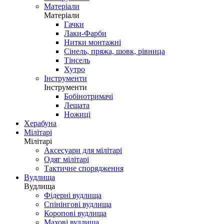
Матеріали
Матеріали
Гачки
Лаки-Фарби
Нитки монтажні
Сінель, пряжа, шовк, рівница
Тінсель
Хутро
Інструменти
Інструменти
Бобінотримачі
Лещата
Ножиці
Херабуна
Мілітарі
Мілітарі
Аксесуари для мілітарі
Одяг мілітарі
Тактичне спорядження
Вудлища
Вудлища
Фідерні вудлища
Спінінгові вудлища
Коропові вудлища
Махові вудлища