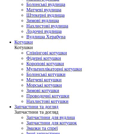
Болонські вудлища
Матчеві вудлища
Штекерні вудлища
Зимові вудлища
Нахлистові вудлища
Лодочні вудлища
Вудлища Херабуна
Котушки
Котушки
Спінінгові котушки
Фідерні котушки
Коропові котушки
Мультиплікаторні котушки
Болонські котушки
Матчеві котушки
Морські котушки
Зимові котушки
Проводочні котушки
Нахлистові котушки
Запчастини та догляд
Запчастини та догляд
Запчастини для вудлищ
Запчастини для котушок
Змазки та спреї
Інші запчастини