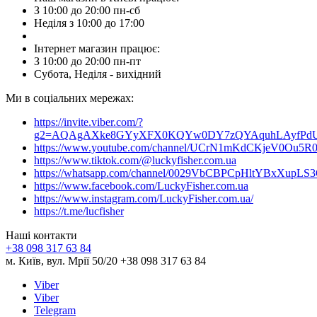
З 10:00 до 20:00 пн-сб
Неділя з 10:00 до 17:00
Інтернет магазин працює:
З 10:00 до 20:00 пн-пт
Субота, Неділя - вихідний
Ми в соціальних мережах:
https://invite.viber.com/?
g2=AQAgAXke8GYyXFX0KQYw0DY7zQYAquhLAyfPdU3
https://www.youtube.com/channel/UCrN1mKdCKjeV0Ou5R
https://www.tiktok.com/@luckyfisher.com.ua
https://whatsapp.com/channel/0029VbCBPCpHltYBxXupLS
https://www.facebook.com/LuckyFisher.com.ua
https://www.instagram.com/LuckyFisher.com.ua/
https://t.me/lucfisher
Наші контакти
+38 098 317 63 84
м. Київ, вул. Мрії 50/20 +38 098 317 63 84
Viber
Viber
Telegram