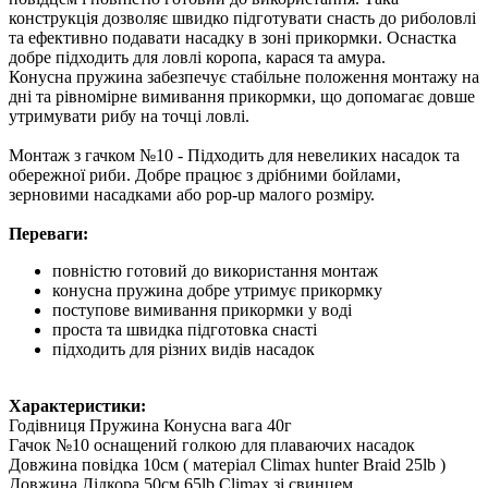
конструкція дозволяє швидко підготувати снасть до риболовлі
та ефективно подавати насадку в зоні прикормки. Оснастка
добре підходить для ловлі коропа, карася та амура.
Конусна пружина забезпечує стабільне положення монтажу на
дні та рівномірне вимивання прикормки, що допомагає довше
утримувати рибу на точці ловлі.
Монтаж з гачком №10 - Підходить для невеликих насадок та
обережної риби. Добре працює з дрібними бойлами,
зерновими насадками або pop-up малого розміру.
Переваги:
повністю готовий до використання монтаж
конусна пружина добре утримує прикормку
поступове вимивання прикормки у воді
проста та швидка підготовка снасті
підходить для різних видів насадок
Характеристики:
Годівниця Пружина Конусна вага 40г
Гачок №10 оснащений голкою для плаваючих насадок
Довжина повідка 10см ( матеріал Climax hunter Braid 25lb )
Довжина Лідкора 50см 65lb Climax зі свинцем