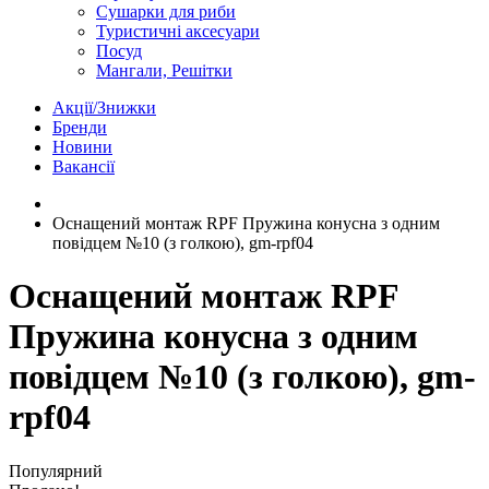
Сушарки для риби
Туристичні аксесуари
Посуд
Мангали, Решітки
Акції/Знижки
Бренди
Новини
Вакансії
Оснащений монтаж RPF Пружина конусна з одним
повідцем №10 (з голкою), gm-rpf04
Оснащений монтаж RPF
Пружина конусна з одним
повідцем №10 (з голкою), gm-
rpf04
Популярний