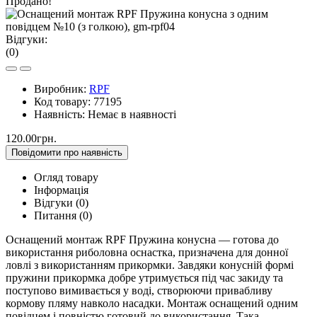
Продано!
Відгуки:
(0)
Виробник:
RPF
Код товару:
77195
Наявність:
Немає в наявності
120.00грн.
Повідомити про наявність
Огляд товару
Інформація
Відгуки (0)
Питання
(0)
Оснащений монтаж RPF Пружина конусна — готова до
використання риболовна оснастка, призначена для донної
ловлі з використанням прикормки. Завдяки конусній формі
пружини прикормка добре утримується під час закиду та
поступово вимивається у воді, створюючи привабливу
кормову пляму навколо насадки. Монтаж оснащений одним
повідцем і повністю готовий до використання. Така