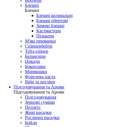
Воблери
Блешні
Блешні
Блешні коливальні
Блешні обертові
Зимові блешні
Кастмастери
Пількери
М'які приманки
Спіннербейти
Тейл-спінер
Балансири
Цикади
Бокоплави
Мормишки
Форелева паста
Віби та ратліни
Підгодовування та Ароми
Підгодовування та Ароми
Підгодовування
Зернові суміши
Пеллетс
Живі насадки
Рослинні насадки
Бойли