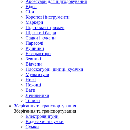
Аксесуари для підгодовування
Відра
Сіта
Коропові інструменти
Маркери
Підставки і тримачі
Підсаки і багри
Садки і кукани
Парасолі
Рушники
Екстрактори
Зевникі
Відчепи
Плоскогубці, щипці, кусачки
Мультитули
Ножі
Ножиці
Ваги
Лічильники
Точила
Зберігання та транспортування
Зберігання та транспортування
Електродвигуни
Водозахисні сумки
Сумки