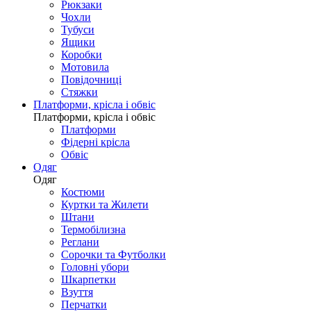
Рюкзаки
Чохли
Тубуси
Ящики
Коробки
Мотовила
Повідочниці
Стяжки
Платформи, крісла і обвіс
Платформи, крісла і обвіс
Платформи
Фідерні крісла
Обвіс
Одяг
Одяг
Костюми
Куртки та Жилети
Штани
Термобілизна
Реглани
Сорочки та Футболки
Головні убори
Шкарпетки
Взуття
Перчатки