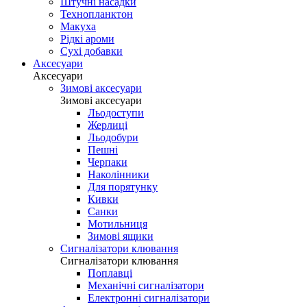
Штучні насадки
Технопланктон
Макуха
Рідкі ароми
Сухі добавки
Аксесуари
Аксесуари
Зимові аксесуари
Зимові аксесуари
Льодоступи
Жерлиці
Льодобури
Пешні
Черпаки
Наколінники
Для порятунку
Кивки
Санки
Мотильниця
Зимові ящики
Сигналізатори клювання
Сигналізатори клювання
Поплавці
Механічні сигналізатори
Електронні сигналізатори