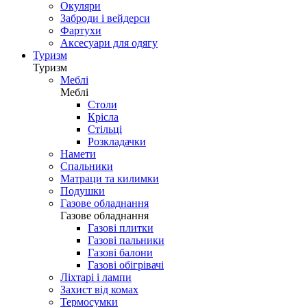
Окуляри
Заброди і вейдерси
Фартухи
Аксесуари для одягу
Туризм
Туризм
Меблі
Меблі
Столи
Крісла
Стільці
Розкладачки
Намети
Спальники
Матраци та килимки
Подушки
Газове обладнання
Газове обладнання
Газові плитки
Газові пальники
Газові балони
Газові обігрівачі
Ліхтарі і лампи
Захист від комах
Термосумки