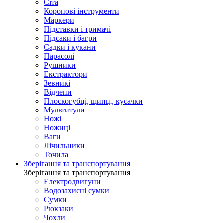
Сіта
Коропові інструменти
Маркери
Підставки і тримачі
Підсаки і багри
Садки і кукани
Парасолі
Рушники
Екстрактори
Зевникі
Відчепи
Плоскогубці, щипці, кусачки
Мультитули
Ножі
Ножиці
Ваги
Лічильники
Точила
Зберігання та транспортування
Зберігання та транспортування
Електродвигуни
Водозахисні сумки
Сумки
Рюкзаки
Чохли