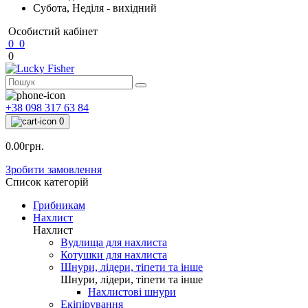
Субота, Неділя - вихідний
Особистий кабінет
0
0
0
+38 098 317 63 84
0
0.00грн.
Зробити замовлення
Список категорій
Грибникам
Нахлист
Нахлист
Вудлища для нахлиста
Котушки для нахлиста
Шнури, лідери, тіпети та інше
Шнури, лідери, тіпети та інше
Нахлистові шнури
Екіпірування