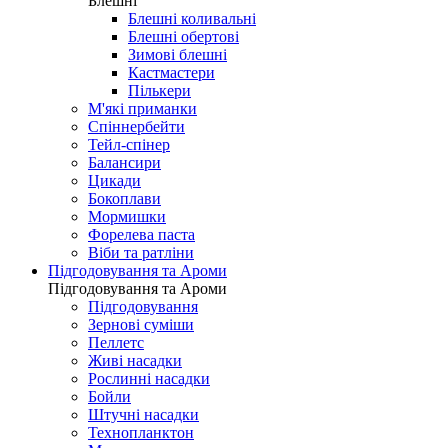
Блешні
Блешні коливальні
Блешні обертові
Зимові блешні
Кастмастери
Пількери
М'які приманки
Спіннербейти
Тейл-спінер
Балансири
Цикади
Бокоплави
Мормишки
Форелева паста
Віби та ратліни
Підгодовування та Ароми
Підгодовування та Ароми
Підгодовування
Зернові суміши
Пеллетс
Живі насадки
Рослинні насадки
Бойли
Штучні насадки
Технопланктон