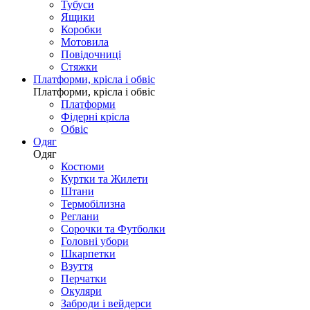
Тубуси
Ящики
Коробки
Мотовила
Повідочниці
Стяжки
Платформи, крісла і обвіс
Платформи, крісла і обвіс
Платформи
Фідерні крісла
Обвіс
Одяг
Одяг
Костюми
Куртки та Жилети
Штани
Термобілизна
Реглани
Сорочки та Футболки
Головні убори
Шкарпетки
Взуття
Перчатки
Окуляри
Заброди і вейдерси