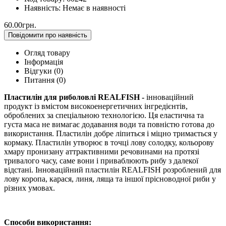
Наявність:
Немає в наявності
60.00грн.
Повідомити про наявність
Огляд товару
Інформація
Відгуки (0)
Питання
(0)
Пластилін для риболовлі REALFISH -
інноваційний
продукт із вмістом високоенергетичних інгредієнтів,
оброблених за спеціальною технологією. Ця еластична та
густа маса не вимагає додавання води та повністю готова до
використання. Пластилін добре ліпиться і міцно тримається у
кормаку. Пластилін утворює в точці лову солодку, кольорову
хмару пронизану аттрактивними речовинами на протязі
тривалого часу, саме вони і приваблюють рибу з далекої
відстані. Інноваційний пластилін REALFISH розроблений для
лову коропа, карася, линя, ляща та іншої прісноводної риби у
різних умовах.
Способи використання: