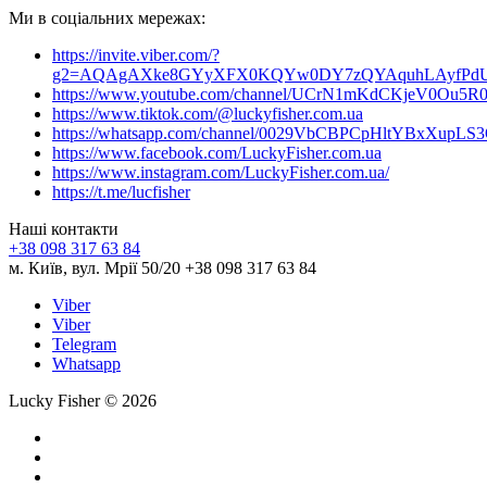
Ми в соціальних мережах:
https://invite.viber.com/?
g2=AQAgAXke8GYyXFX0KQYw0DY7zQYAquhLAyfPdU3
https://www.youtube.com/channel/UCrN1mKdCKjeV0Ou5R
https://www.tiktok.com/@luckyfisher.com.ua
https://whatsapp.com/channel/0029VbCBPCpHltYBxXupLS
https://www.facebook.com/LuckyFisher.com.ua
https://www.instagram.com/LuckyFisher.com.ua/
https://t.me/lucfisher
Наші контакти
+38 098 317 63 84
м. Київ, вул. Мрії 50/20 +38 098 317 63 84
Viber
Viber
Telegram
Whatsapp
Lucky Fisher © 2026