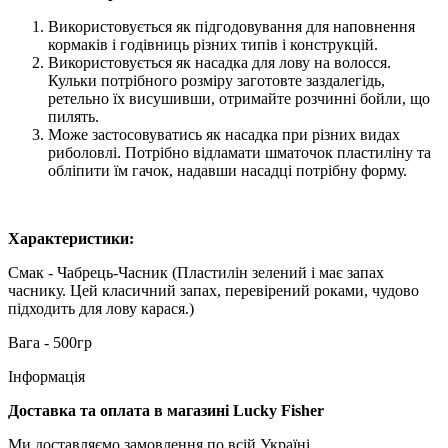
Використовується як підгодовування для наповнення
кормаків і годівниць різних типів і конструкцій.
Використовується як насадка для лову на волосся.
Кульки потрібного розміру заготовте заздалегідь,
ретельно їх висушивши, отримайте розчинні бойли, що
пилять.
Може застосовуватись як насадка при різних видах
риболовлі. Потрібно відламати шматочок пластиліну та
обліпити їм гачок, надавши насадці потрібну форму.
Характеристики:
Смак - Чабрець-Часник (Пластилін зелений і має запах
часнику. Цей класичний запах, перевірений роками, чудово
підходить для лову карася.)
Вага - 500гр
Інформація
Доставка та оплата в магазині Lucky Fisher
Ми доставляємо замовлення по всій Україні.