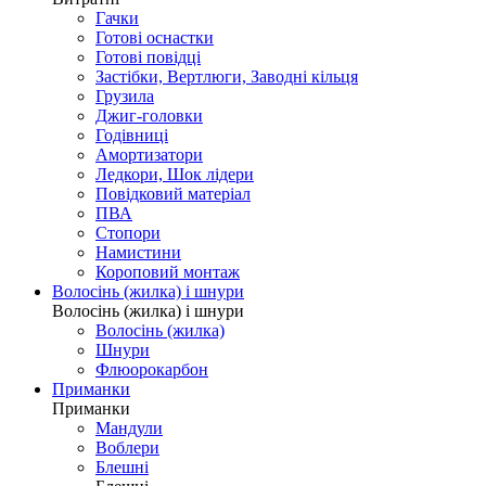
Гачки
Готові оснастки
Готові повідці
Застібки, Вертлюги, Заводні кільця
Грузила
Джиг-головки
Годівниці
Амортизатори
Ледкори, Шок лідери
Повідковий матеріал
ПВА
Стопори
Намистини
Короповий монтаж
Волосінь (жилка) і шнури
Волосінь (жилка) і шнури
Волосінь (жилка)
Шнури
Флюорокарбон
Приманки
Приманки
Мандули
Воблери
Блешні