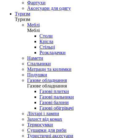
Фартухи
Аксесуари для одягу
Туризм
Туризм
Меблі
Меблі
Столи
Крісла
Стільці
Розкладачки
Намети
Спальники
Матраци та килимки
Подушки
Газове обладнання
Газове обладнання
Газові плитки
Газові пальники
Газові балони
Газові обігрівачі
Ліхтарі і лампи
Захист від комах
Термосумки
Сушарки для риби
Туристичні аксесуари