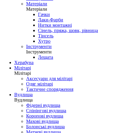
Матеріали
Матеріали
Гачки
Лаки-Фарби
Нитки монтажні
Сінель, пряжа, шовк, рівница
Тінсель
Хутро
Інструменти
Інструменти
Лещата
Херабуна
Мілітарі
Мілітарі
Аксесуари для мілітарі
Одяг мілітарі
Тактичне спорядження
Вудлища
Вудлища
Фідерні вудлища
Спінінгові вудлища
Коропові вудлища
Махові вудлища
Болонські вудлища
Матчеві вудлища