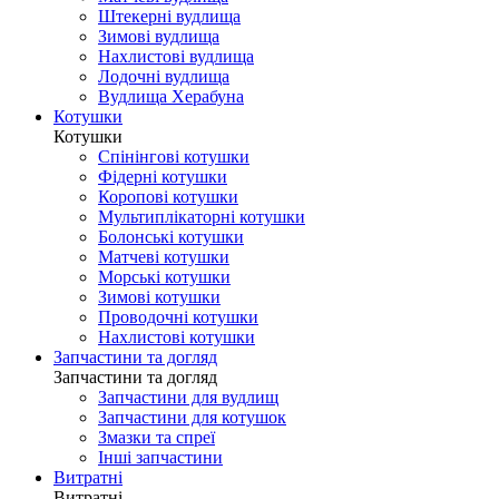
Штекерні вудлища
Зимові вудлища
Нахлистові вудлища
Лодочні вудлища
Вудлища Херабуна
Котушки
Котушки
Спінінгові котушки
Фідерні котушки
Коропові котушки
Мультиплікаторні котушки
Болонські котушки
Матчеві котушки
Морські котушки
Зимові котушки
Проводочні котушки
Нахлистові котушки
Запчастини та догляд
Запчастини та догляд
Запчастини для вудлищ
Запчастини для котушок
Змазки та спреї
Інші запчастини
Витратні
Витратні