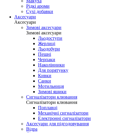
Макуха
Рідкі ароми
Сухі добавки
Аксесуари
Аксесуари
Зимові аксесуари
Зимові аксесуари
Льодоступи
Жерлиці
Льодобури
Пешні
Черпаки
Наколінники
Для порятунку
Кивки
Санки
Мотильниця
Зимові ящики
Сигналізатори клювання
Сигналізатори клювання
Поплавці
Механічні сигналізатори
Електронні сигналізатори
Аксесуари для підгодовування
Відра