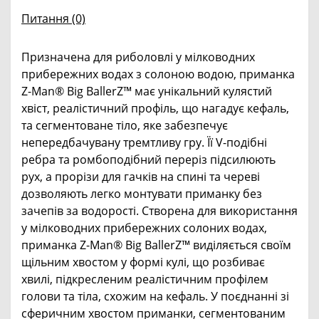
Питання
(0)
Призначена для риболовлі у мілководних
прибережних водах з солоною водою, приманка
Z-Man® Big BallerZ™ має унікальний кулястий
хвіст, реалістичний профіль, що нагадує кефаль,
та сегментоване тіло, яке забезпечує
непередбачувану тремтливу гру. Її V-подібні
ребра та ромбоподібний переріз підсилюють
рух, а прорізи для гачків на спині та череві
дозволяють легко монтувати приманку без
зачепів за водорості. Створена для використання
у мілководних прибережних солоних водах,
приманка Z-Man® Big BallerZ™ виділяється своїм
щільним хвостом у формі кулі, що розбиває
хвилі, підкресленим реалістичним профілем
голови та тіла, схожим на кефаль. У поєднанні зі
сферичним хвостом приманки, сегментованим