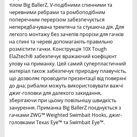
тілом Big BallerZ, V-подібними спинними та
черевними ребрами та ромбоподібним
поперечним перерізом забезпечується
непередбачувана тремтяча та стукаюча дія. Для
легкого монтажу без зачепів прорізи для гачків
на спині та череві допомагають правильно
розмістити гачки. Конструкція 10X Tough
ElaZtech® забезпечує вражаючий коефіцієнт
улову на приманку. Цей самий суперпластичний
матеріал також забезпечує природну плавучість,
що дозволяє проводити презентації від поверхні
до дна; рибалки можуть використовувати важчі
джиг-головки для далекого закидання,
зберігаючи при цьому повільнішу швидкість
занурення. Приманка Big BallerZ поєднується з
гачками ZWG™ Weighted Swimbait Hooks, джиг-
головками Texas Eye™ та Swimbait Eye™.