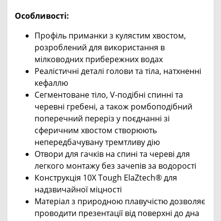
Особливості:
Профіль приманки з кулястим хвостом,
розроблений для використання в
мілководних прибережних водах
Реалістичні деталі голови та тіла, натхненні
кефаллю
Сегментоване тіло, V-подібні спинні та
черевні гребені, а також ромбоподібний
поперечний переріз у поєднанні зі
сферичним хвостом створюють
непередбачувану тремтливу дію
Отвори для гачків на спині та череві для
легкого монтажу без зачепів за водорості
Конструкція 10X Tough ElaZtech® для
надзвичайної міцності
Матеріал з природною плавучістю дозволяє
проводити презентації від поверхні до дна