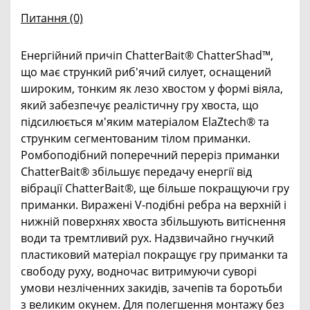
Питання
(0)
Енергійний причіп ChatterBait® ChatterShad™,
що має стрункий риб'ячий силует, оснащений
широким, тонким як лезо хвостом у формі віяла,
який забезпечує реалістичну гру хвоста, що
підсилюється м'яким матеріалом ElaZtech® та
струнким сегментованим тілом приманки.
Ромбоподібний поперечний переріз приманки
ChatterBait® збільшує передачу енергії від
вібрації ChatterBait®, ще більше покращуючи гру
приманки. Виражені V-подібні ребра на верхній і
нижній поверхнях хвоста збільшують витіснення
води та тремтливий рух. Надзвичайно гнучкий
пластиковий матеріал покращує гру приманки та
свободу руху, водночас витримуючи суворі
умови незліченних закидів, зачепів та боротьби
з великим окунем. Для полегшення монтажу без