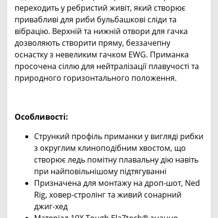
переходить у ребристий живіт, який створює
привабливі для риби бульбашкові сліди та
вібрацію. Верхній та нижній отвори для гачка
дозволяють створити пряму, беззачепну
оснастку з невеликим гачком EWG. Приманка
просочена сіллю для нейтралізації плавучості та
природного горизонтального положення.
Особливості:
Стрункий профіль приманки у вигляді рибки
з округлим клиноподібним хвостом, що
створює ледь помітну плавальну дію навіть
при найповільнішому підтягуванні
Призначена для монтажу на дроп-шот, Ned
Rig, ховер-стролінг та живий сонарний
джиг-хед
Матеріал 10X Tough ElaZtech® значно