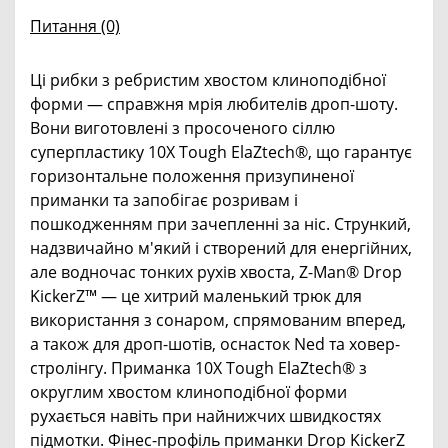
Питання
(0)
Ці рибки з ребристим хвостом клиноподібної
форми — справжня мрія любителів дроп-шоту.
Вони виготовлені з просоченого сіллю
суперпластику 10X Tough ElaZtech®, що гарантує
горизонтальне положення призупиненої
приманки та запобігає розривам і
пошкодженням при зачепленні за ніс. Стрункий,
надзвичайно м'який і створений для енергійних,
але водночас тонких рухів хвоста, Z-Man® Drop
KickerZ™ — це хитрий маленький трюк для
використання з сонаром, спрямованим вперед,
а також для дроп-шотів, оснасток Ned та ховер-
стролінгу. Приманка 10X Tough ElaZtech® з
округлим хвостом клиноподібної форми
рухається навіть при найнижчих швидкостях
підмотки. Фінес-профіль приманки Drop KickerZ