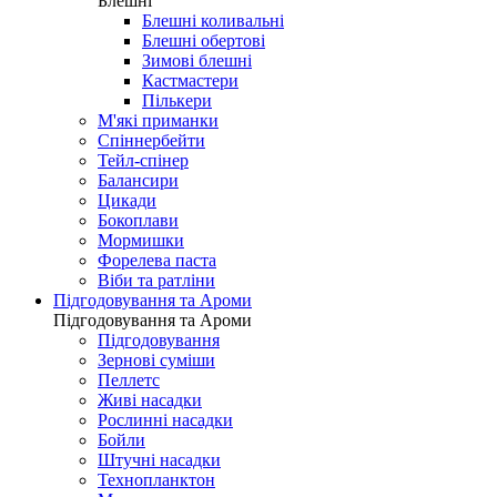
Блешні
Блешні коливальні
Блешні обертові
Зимові блешні
Кастмастери
Пількери
М'які приманки
Спіннербейти
Тейл-спінер
Балансири
Цикади
Бокоплави
Мормишки
Форелева паста
Віби та ратліни
Підгодовування та Ароми
Підгодовування та Ароми
Підгодовування
Зернові суміши
Пеллетс
Живі насадки
Рослинні насадки
Бойли
Штучні насадки
Технопланктон