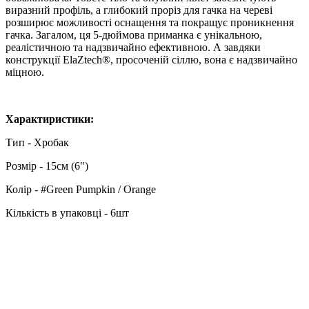
виразний профіль, а глибокий проріз для гачка на череві
розширює можливості оснащення та покращує проникнення
гачка. Загалом, ця 5-дюймова приманка є унікальною,
реалістичною та надзвичайно ефективною. А завдяки
конструкції ElaZtech®, просоченій сіллю, вона є надзвичайно
міцною.
Характиристики:
Тип - Хробак
Розмір - 15см (6")
Колір - #Green Pumpkin / Orange
Кількість в упаковці - 6шт