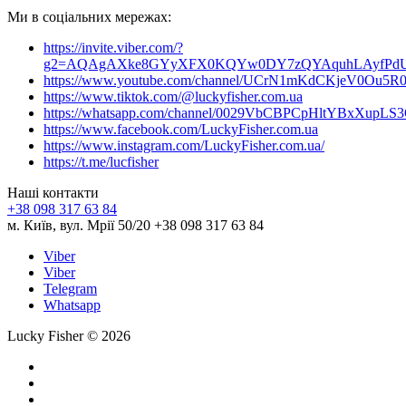
Ми в соціальних мережах:
https://invite.viber.com/?
g2=AQAgAXke8GYyXFX0KQYw0DY7zQYAquhLAyfPdU3
https://www.youtube.com/channel/UCrN1mKdCKjeV0Ou5R
https://www.tiktok.com/@luckyfisher.com.ua
https://whatsapp.com/channel/0029VbCBPCpHltYBxXupLS
https://www.facebook.com/LuckyFisher.com.ua
https://www.instagram.com/LuckyFisher.com.ua/
https://t.me/lucfisher
Наші контакти
+38 098 317 63 84
м. Київ, вул. Мрії 50/20 +38 098 317 63 84
Viber
Viber
Telegram
Whatsapp
Lucky Fisher © 2026