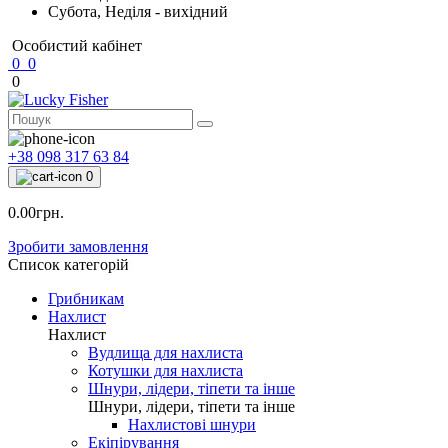
Субота, Неділя - вихідний
Особистий кабінет
0
0
0
+38 098 317 63 84
0
0.00грн.
Зробити замовлення
Список категорій
Грибникам
Нахлист
Нахлист
Вудлища для нахлиста
Котушки для нахлиста
Шнури, лідери, тіпети та інше
Шнури, лідери, тіпети та інше
Нахлистові шнури
Екіпірування