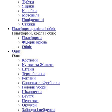
Тубуси
Ящики
Коробки
Мотовила
Повідочниці
Стяжки
Платформи, крісла і обвіс
Платформи, крісла і обвіс
Платформи
Фідерні крісла
Обвіс
Одяг
Одяг
Костюми
Куртки та Жилети
Штани
Термобілизна
Реглани
Сорочки та Футболки
Головні убори
Шкарпетки
Взуття
Перчатки
Окуляри
Заброди і вейдерси