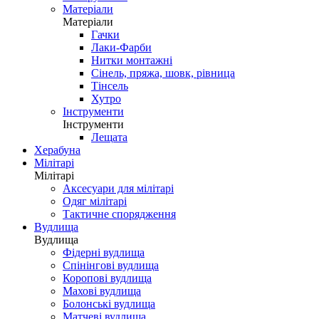
Матеріали
Матеріали
Гачки
Лаки-Фарби
Нитки монтажні
Сінель, пряжа, шовк, рівница
Тінсель
Хутро
Інструменти
Інструменти
Лещата
Херабуна
Мілітарі
Мілітарі
Аксесуари для мілітарі
Одяг мілітарі
Тактичне спорядження
Вудлища
Вудлища
Фідерні вудлища
Спінінгові вудлища
Коропові вудлища
Махові вудлища
Болонські вудлища
Матчеві вудлища