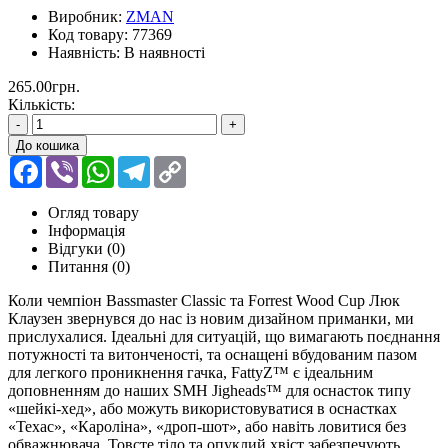
Виробник:
ZMAN
Код товару:
77369
Наявність:
В наявності
265.00грн.
Кількість:
-
+
До кошика
Facebook
Viber
WhatsApp
Telegram
Copy
Link
Огляд товару
Інформація
Відгуки (0)
Питання
(0)
Коли чемпіон Bassmaster Classic та Forrest Wood Cup Люк
Клаузен звернувся до нас із новим дизайном приманки, ми
прислухалися. Ідеальні для ситуацій, що вимагають поєднання
потужності та витонченості, та оснащені вбудованим пазом
для легкого проникнення гачка, FattyZ™ є ідеальним
доповненням до наших SMH Jigheads™ для оснасток типу
«шейкі-хед», або можуть використовуватися в оснастках
«Техас», «Кароліна», «дроп-шот», або навіть ловитися без
обважнювача. Товсте тіло та опуклий хвіст забезпечують