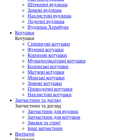
Штекерні вудлища
Зимові вудлища
Нахлистові вудлища
Лодочні вудлища
Вудлища Херабуна
Котушки
Котушки
Спінінгові котушки
Фідерні котушки
Коропові котушки
Мультиплікаторні котушки
Болонські котушки
Матчеві котушки
Морські котушки
Зимові котушки
Проводочні котушки
Нахлистові котушки
Запчастини та догляд
Запчастини та догляд
Запчастини для вудлищ
Запчастини для котушок
Змазки та спреї
Інші запчастини
Витратні
Витратні