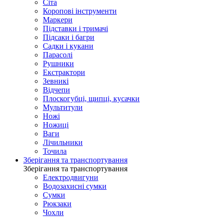
Сіта
Коропові інструменти
Маркери
Підставки і тримачі
Підсаки і багри
Садки і кукани
Парасолі
Рушники
Екстрактори
Зевникі
Відчепи
Плоскогубці, щипці, кусачки
Мультитули
Ножі
Ножиці
Ваги
Лічильники
Точила
Зберігання та транспортування
Зберігання та транспортування
Електродвигуни
Водозахисні сумки
Сумки
Рюкзаки
Чохли