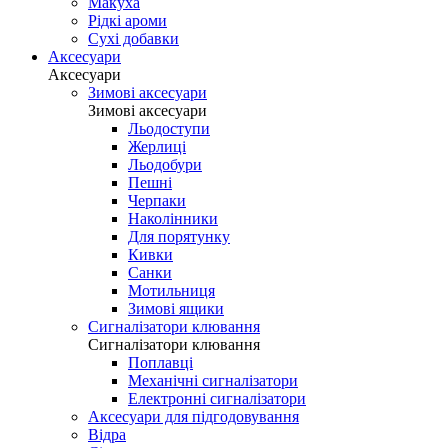
Макуха
Рідкі ароми
Сухі добавки
Аксесуари
Аксесуари
Зимові аксесуари
Зимові аксесуари
Льодоступи
Жерлиці
Льодобури
Пешні
Черпаки
Наколінники
Для порятунку
Кивки
Санки
Мотильниця
Зимові ящики
Сигналізатори клювання
Сигналізатори клювання
Поплавці
Механічні сигналізатори
Електронні сигналізатори
Аксесуари для підгодовування
Відра