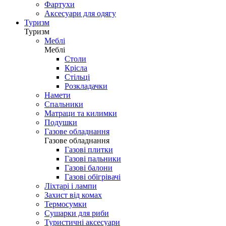
Фартухи
Аксесуари для одягу
Туризм
Туризм
Меблі
Меблі
Столи
Крісла
Стільці
Розкладачки
Намети
Спальники
Матраци та килимки
Подушки
Газове обладнання
Газове обладнання
Газові плитки
Газові пальники
Газові балони
Газові обігрівачі
Ліхтарі і лампи
Захист від комах
Термосумки
Сушарки для риби
Туристичні аксесуари