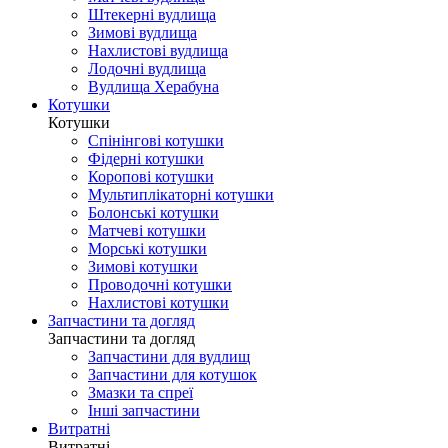
Штекерні вудлища
Зимові вудлища
Нахлистові вудлища
Лодочні вудлища
Вудлища Херабуна
Котушки
Котушки
Спінінгові котушки
Фідерні котушки
Коропові котушки
Мультиплікаторні котушки
Болонські котушки
Матчеві котушки
Морські котушки
Зимові котушки
Проводочні котушки
Нахлистові котушки
Запчастини та догляд
Запчастини та догляд
Запчастини для вудлищ
Запчастини для котушок
Змазки та спреї
Інші запчастини
Витратні
Витратні