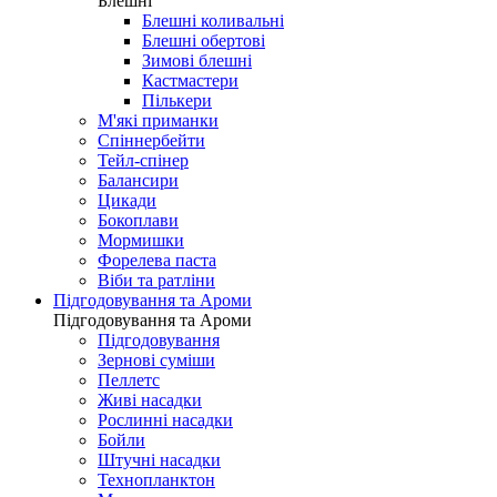
Блешні
Блешні коливальні
Блешні обертові
Зимові блешні
Кастмастери
Пількери
М'які приманки
Спіннербейти
Тейл-спінер
Балансири
Цикади
Бокоплави
Мормишки
Форелева паста
Віби та ратліни
Підгодовування та Ароми
Підгодовування та Ароми
Підгодовування
Зернові суміши
Пеллетс
Живі насадки
Рослинні насадки
Бойли
Штучні насадки
Технопланктон