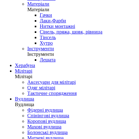
Матеріали
Матеріали
Гачки
Лаки-Фарби
Нитки монтажні
Сінель, пряжа, шовк, рівница
Тінсель
Хутро
Інструменти
Інструменти
Лещата
Херабуна
Мілітарі
Мілітарі
Аксесуари для мілітарі
Одяг мілітарі
Тактичне спорядження
Вудлища
Вудлища
Фідерні вудлища
Спінінгові вудлища
Коропові вудлища
Махові вудлища
Болонські вудлища
Матчеві вудлища