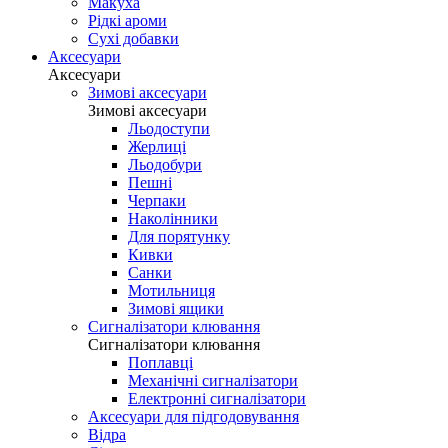
Макуха
Рідкі ароми
Сухі добавки
Аксесуари
Аксесуари
Зимові аксесуари
Зимові аксесуари
Льодоступи
Жерлиці
Льодобури
Пешні
Черпаки
Наколінники
Для порятунку
Кивки
Санки
Мотильниця
Зимові ящики
Сигналізатори клювання
Сигналізатори клювання
Поплавці
Механічні сигналізатори
Електронні сигналізатори
Аксесуари для підгодовування
Відра