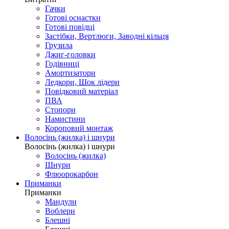
Гачки
Готові оснастки
Готові повідці
Застібки, Вертлюги, Заводні кільця
Грузила
Джиг-головки
Годівниці
Амортизатори
Ледкори, Шок лідери
Повідковий матеріал
ПВА
Стопори
Намистини
Короповий монтаж
Волосінь (жилка) і шнури
Волосінь (жилка) і шнури
Волосінь (жилка)
Шнури
Флюорокарбон
Приманки
Приманки
Мандули
Воблери
Блешні