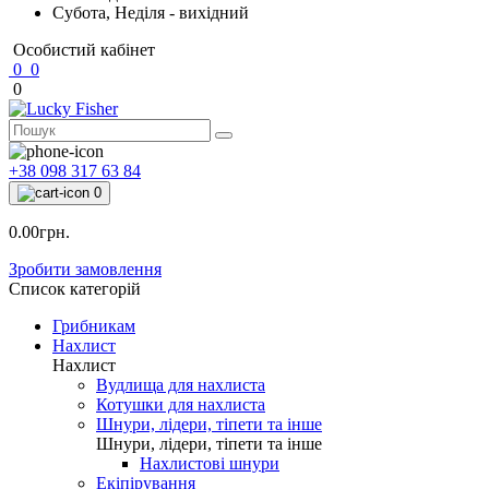
Субота, Неділя - вихідний
Особистий кабінет
0
0
0
+38 098 317 63 84
0
0.00грн.
Зробити замовлення
Список категорій
Грибникам
Нахлист
Нахлист
Вудлища для нахлиста
Котушки для нахлиста
Шнури, лідери, тіпети та інше
Шнури, лідери, тіпети та інше
Нахлистові шнури
Екіпірування