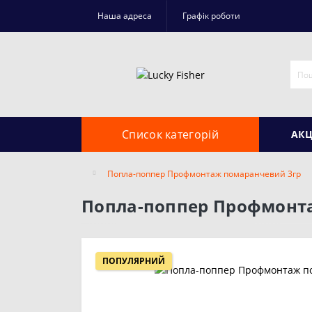
Наша адреса
Графік роботи
Список категорій
АКЦ
Попла-поппер Профмонтаж помаранчевий 3гр
Попла-поппер Профмонт
ПОПУЛЯРНИЙ