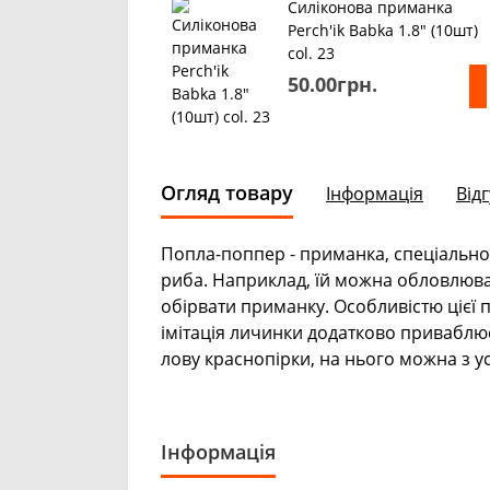
Силіконова приманка
Perch'ik Babka 1.8" (10шт)
col. 23
50.00грн.
Огляд товару
Інформація
Відг
Попла
-
поппер - приманка, спеціально
риба. Наприклад, їй можна обловлюват
обірвати приманку. Особливістю цієї 
імітація личинки додатково приваблює
лову краснопірки, на нього можна з у
Інформація