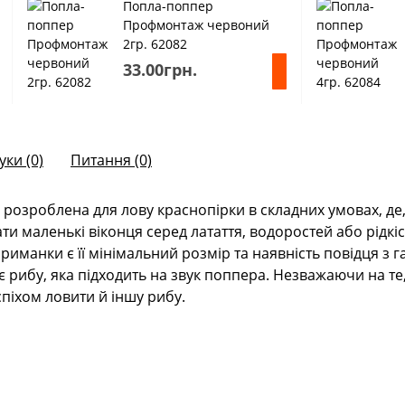
Попла-поппер
Профмонтаж червоний
2гр. 62082
33.00грн.
уки (0)
Питання
(0)
 розроблена для лову краснопірки в складних умовах, де,
и маленькі віконця серед латаття, водоростей або рідкі
приманки є її мінімальний розмір та наявність повідця 
 рибу, яка підходить на звук поппера. Незважаючи на те
спіхом ловити й іншу рибу.