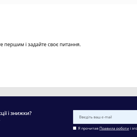
е першим і задайте своє питання.
ції і знижки?
у
Я прочитав
Правила роботи
і зг