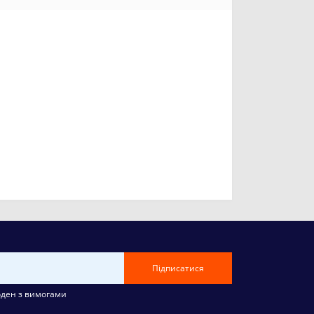
Підписатися
оден з вимогами