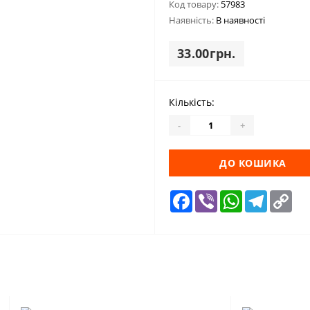
Код товару:
57983
Наявність:
В наявності
33.00грн.
Кількість:
-
+
ДО КОШИКА
Facebook
Viber
WhatsApp
Telegra
Cop
Lin