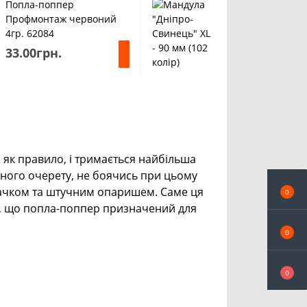
Попла-поппер
Мандула "Дніпро
Профмонтаж червоний
Свинець" XL - 90
4гр. 62084
колір)
33.00грн.
65.00грн.
 як правило, і тримається найбільша
сного очерету, не боячись при цьому
з гачком та штучним опаришем. Саме ця
0
, що попла
-
поппер призначений для
0
0