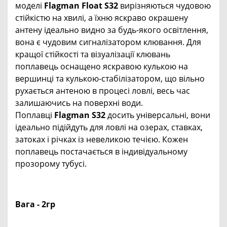
моделі
Flagman Float S32
вирізняються чудовою
стійкістю на хвилі, а їхню яскраво окрашену
антену ідеально видно за будь-якого освітлення,
вона є чудовим сигналізатором клювання. Для
кращої стійкості та візуалізації клювань
поплавець оснащено яскравою кулькою на
вершинці та кулькою-стабілізатором, що вільно
рухається антеною в процесі ловлі, весь час
залишаючись на поверхні води.
Поплавці
Flagman S32
досить універсальні, вони
ідеально підійдуть для ловлі на озерах, ставках,
затоках і річках із невеликою течією. Кожен
поплавець постачається в індивідуальному
прозорому тубусі.
Вага - 2гр