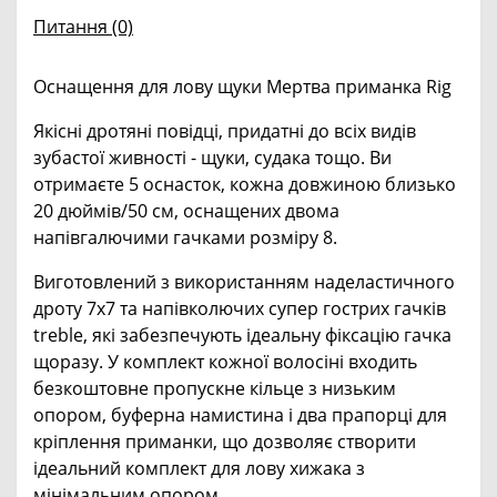
Питання
(0)
Оснащення для лову щуки Мертва приманка Rig
Якісні дротяні повідці, придатні до всіх видів
зубастої живності - щуки, судака тощо. Ви
отримаєте 5 оснасток, кожна довжиною близько
20 дюймів/50 см, оснащених двома
напівгалючими гачками розміру 8.
Виготовлений з використанням наделастичного
дроту 7х7 та напівколючих супер гострих гачків
treble, які забезпечують ідеальну фіксацію гачка
щоразу. У комплект кожної волосіні входить
безкоштовне пропускне кільце з низьким
опором, буферна намистина і два прапорці для
кріплення приманки, що дозволяє створити
ідеальний комплект для лову хижака з
мінімальним опором.