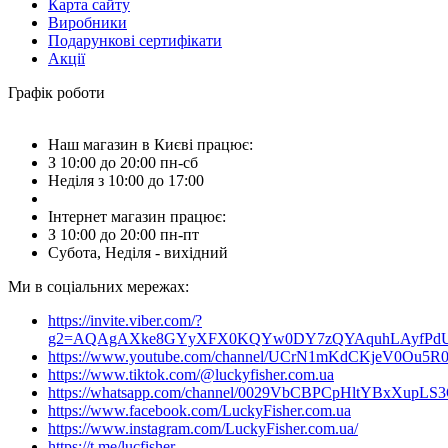
Карта сайту
Виробники
Подарункові сертифікати
Акції
Графік роботи
Наш магазин в Києві працює:
З 10:00 до 20:00 пн-сб
Неділя з 10:00 до 17:00
Інтернет магазин працює:
З 10:00 до 20:00 пн-пт
Субота, Неділя - вихідний
Ми в соціальних мережах:
https://invite.viber.com/?
g2=AQAgAXke8GYyXFX0KQYw0DY7zQYAquhLAyfPdU3
https://www.youtube.com/channel/UCrN1mKdCKjeV0Ou5R
https://www.tiktok.com/@luckyfisher.com.ua
https://whatsapp.com/channel/0029VbCBPCpHltYBxXupLS
https://www.facebook.com/LuckyFisher.com.ua
https://www.instagram.com/LuckyFisher.com.ua/
https://t.me/lucfisher