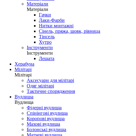
Матеріали
Матеріали
Гачки
Лаки-Фарби
Нитки монтажні
Сінель, пряжа, шовк, рівница
Тінсель
Хутро
Інструменти
Інструменти
Лещата
Херабуна
Мілітарі
Мілітарі
Аксесуари для мілітарі
Одяг мілітарі
Тактичне спорядження
Вудлища
Вудлища
Фідерні вудлища
Спінінгові вудлища
Коропові вудлища
Махові вудлища
Болонські вудлища
Матчеві вудлища