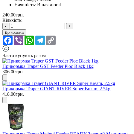
Наявність:
В наявності
240.00грн.
Кількість:
-
+
До кошика
Facebook
Viber
WhatsApp
Telegram
Copy
Link
Часто купують разом
Прикормка Traper GST Feeder Ploc Black 1kg
306.00грн.
Прикормка Traper GIANT RIVER Super Bream, 2.5kg
418.00грн.
Прикормка Traper Method Feeder READY Зелений Марципан,