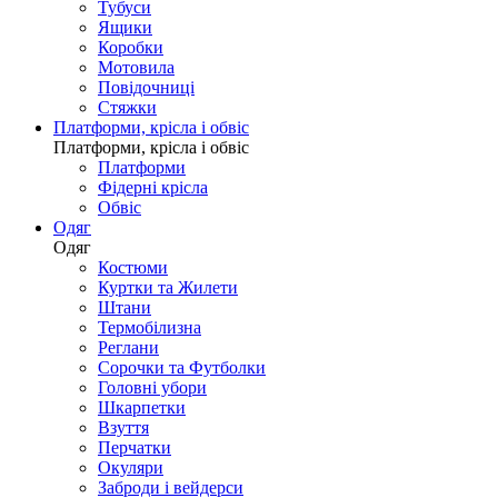
Тубуси
Ящики
Коробки
Мотовила
Повідочниці
Стяжки
Платформи, крісла і обвіс
Платформи, крісла і обвіс
Платформи
Фідерні крісла
Обвіс
Одяг
Одяг
Костюми
Куртки та Жилети
Штани
Термобілизна
Реглани
Сорочки та Футболки
Головні убори
Шкарпетки
Взуття
Перчатки
Окуляри
Заброди і вейдерси