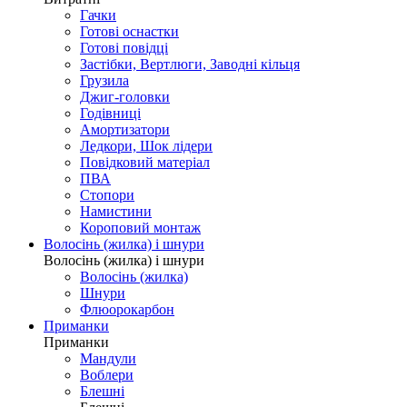
Гачки
Готові оснастки
Готові повідці
Застібки, Вертлюги, Заводні кільця
Грузила
Джиг-головки
Годівниці
Амортизатори
Ледкори, Шок лідери
Повідковий матеріал
ПВА
Стопори
Намистини
Короповий монтаж
Волосінь (жилка) і шнури
Волосінь (жилка) і шнури
Волосінь (жилка)
Шнури
Флюорокарбон
Приманки
Приманки
Мандули
Воблери
Блешні