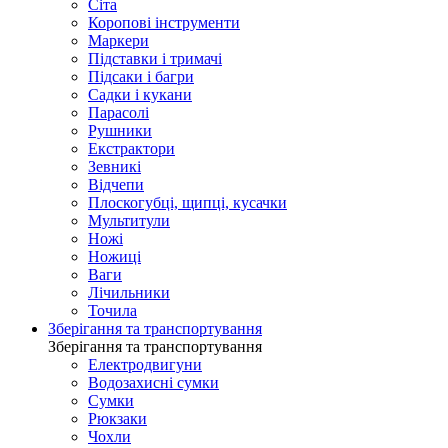
Сіта
Коропові інструменти
Маркери
Підставки і тримачі
Підсаки і багри
Садки і кукани
Парасолі
Рушники
Екстрактори
Зевникі
Відчепи
Плоскогубці, щипці, кусачки
Мультитули
Ножі
Ножиці
Ваги
Лічильники
Точила
Зберігання та транспортування
Зберігання та транспортування
Електродвигуни
Водозахисні сумки
Сумки
Рюкзаки
Чохли