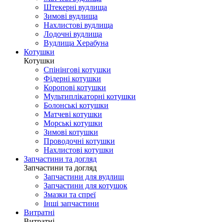
Штекерні вудлища
Зимові вудлища
Нахлистові вудлища
Лодочні вудлища
Вудлища Херабуна
Котушки
Котушки
Спінінгові котушки
Фідерні котушки
Коропові котушки
Мультиплікаторні котушки
Болонські котушки
Матчеві котушки
Морські котушки
Зимові котушки
Проводочні котушки
Нахлистові котушки
Запчастини та догляд
Запчастини та догляд
Запчастини для вудлищ
Запчастини для котушок
Змазки та спреї
Інші запчастини
Витратні
Витратні