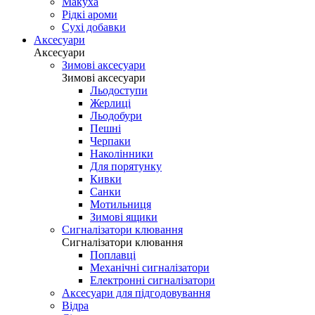
Макуха
Рідкі ароми
Сухі добавки
Аксесуари
Аксесуари
Зимові аксесуари
Зимові аксесуари
Льодоступи
Жерлиці
Льодобури
Пешні
Черпаки
Наколінники
Для порятунку
Кивки
Санки
Мотильниця
Зимові ящики
Сигналізатори клювання
Сигналізатори клювання
Поплавці
Механічні сигналізатори
Електронні сигналізатори
Аксесуари для підгодовування
Відра