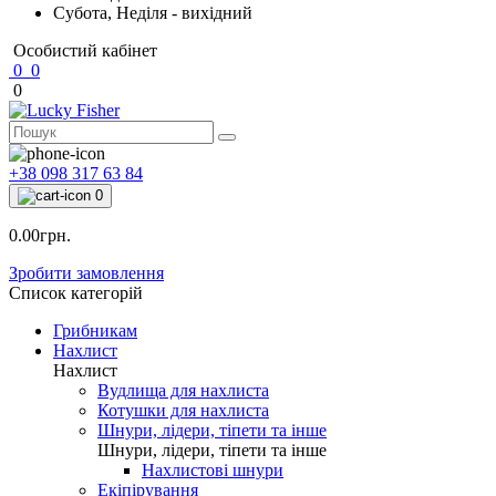
Субота, Неділя - вихідний
Особистий кабінет
0
0
0
+38 098 317 63 84
0
0.00грн.
Зробити замовлення
Список категорій
Грибникам
Нахлист
Нахлист
Вудлища для нахлиста
Котушки для нахлиста
Шнури, лідери, тіпети та інше
Шнури, лідери, тіпети та інше
Нахлистові шнури
Екіпірування