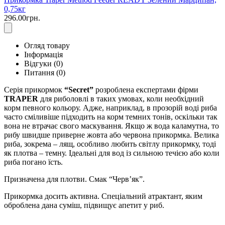
0,75кг
296.00грн.
Огляд товару
Інформація
Відгуки (0)
Питання
(0)
Серія прикормок
“Secret”
розроблена експертами фірми
TRAPER
для риболовлі в таких умовах, коли необхідний
корм певного кольору. Адже, наприклад, в прозорій воді риба
часто сміливіше підходить на корм темних тонів, оскільки так
вона не втрачає свого маскування. Якщо ж вода каламутна, то
рибу швидше приверне жовта або червона прикормка. Велика
риба, зокрема – лящ, особливо любить світлу прикормку, тоді
як плотва – темну. Ідеальні для вод із сильною течією або коли
риба погано їсть.
Призначена для плотви. Смак “Черв’як”.
Прикормка досить активна. Спеціальний атрактант, яким
оброблена дана суміш, підвищує апетит у риб.