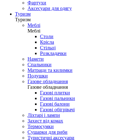
Фартухи
Аксесуари для одягу
Туризм
Туризм
Меблі
Меблі
Столи
Крісла
Стільці
Розкладачки
Намети
Спальники
Матраци та килимки
Подушки
Газове обладнання
Газове обладнання
Газові плитки
Газові пальники
Газові балони
Газові обігрівачі
Ліхтарі і лампи
Захист від комах
Термосумки
Сушарки для риби
Туристичні аксесуари