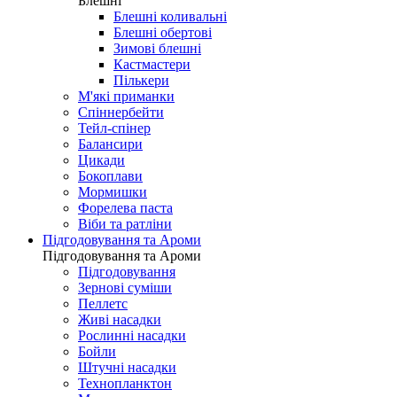
Блешні
Блешні коливальні
Блешні обертові
Зимові блешні
Кастмастери
Пількери
М'які приманки
Спіннербейти
Тейл-спінер
Балансири
Цикади
Бокоплави
Мормишки
Форелева паста
Віби та ратліни
Підгодовування та Ароми
Підгодовування та Ароми
Підгодовування
Зернові суміши
Пеллетс
Живі насадки
Рослинні насадки
Бойли
Штучні насадки
Технопланктон