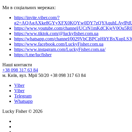
Ми в соціальних мережах:
https://invite.viber.com/?
g2=AQAgAXke8GYyXFX0KQYw0DY7zQYAquhLAyfPdU3
https://www.youtube.com/channel/UCrN1mKdCKjeV0Ou5R
https://www.tiktok.com/@luckyfisher.com.ua
https://whatsapp.com/channel/0029VbCBPCpHltYBxXupLS
https://www.facebook.com/LuckyFisher.com.ua
https://www.instagram.com/LuckyFisher.com.ua/
https://t.me/lucfisher
Наші контакти
+38 098 317 63 84
м. Київ, вул. Мрії 50/20 +38 098 317 63 84
Viber
Viber
Telegram
Whatsapp
Lucky Fisher © 2026