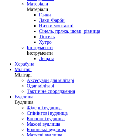
Матеріали
Матеріали
Гачки
Лаки-Фарби
Нитки монтажні
Сінель, пряжа, шовк, рівница
Тінсель
Хутро
Інструменти
Інструменти
Лещата
Херабуна
Мілітарі
Мілітарі
Аксесуари для мілітарі
Одяг мілітарі
Тактичне спорядження
Вудлища
Вудлища
Фідерні вудлища
Спінінгові вудлища
Коропові вудлища
Махові вудлища
Болонські вудлища
Матчеві вудлища