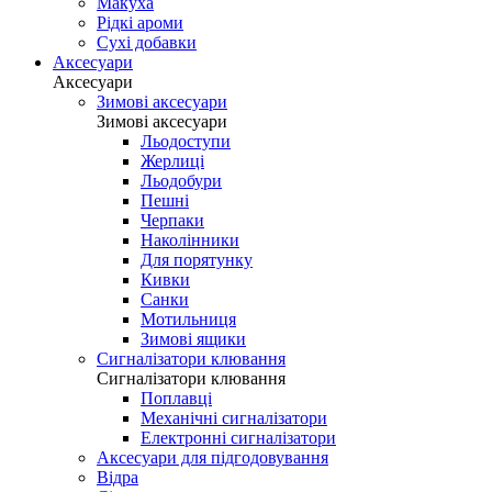
Макуха
Рідкі ароми
Сухі добавки
Аксесуари
Аксесуари
Зимові аксесуари
Зимові аксесуари
Льодоступи
Жерлиці
Льодобури
Пешні
Черпаки
Наколінники
Для порятунку
Кивки
Санки
Мотильниця
Зимові ящики
Сигналізатори клювання
Сигналізатори клювання
Поплавці
Механічні сигналізатори
Електронні сигналізатори
Аксесуари для підгодовування
Відра