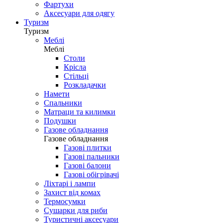
Фартухи
Аксесуари для одягу
Туризм
Туризм
Меблі
Меблі
Столи
Крісла
Стільці
Розкладачки
Намети
Спальники
Матраци та килимки
Подушки
Газове обладнання
Газове обладнання
Газові плитки
Газові пальники
Газові балони
Газові обігрівачі
Ліхтарі і лампи
Захист від комах
Термосумки
Сушарки для риби
Туристичні аксесуари