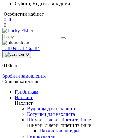
Субота, Неділя - вихідний
Особистий кабінет
0
0
0
+38 098 317 63 84
0
0.00грн.
Зробити замовлення
Список категорій
Грибникам
Нахлист
Нахлист
Вудлища для нахлиста
Котушки для нахлиста
Шнури, лідери, тіпети та інше
Шнури, лідери, тіпети та інше
Нахлистові шнури
Екіпірування