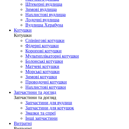
Штекерні вудлища
Зимові вудлища
Нахлистові вудлища
Лодочні вудлища
Вудлища Херабуна
Котушки
Котушки
Спінінгові котушки
Фідерні котушки
Коропові котушки
Мультиплікаторні котушки
Болонські котушки
Матчеві котушки
Морські котушки
Зимові котушки
Проводочні котушки
Нахлистові котушки
Запчастини та догляд
Запчастини та догляд
Запчастини для вудлищ
Запчастини для котушок
Змазки та спреї
Інші запчастини
Витратні
Витратні