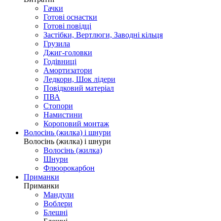
Гачки
Готові оснастки
Готові повідці
Застібки, Вертлюги, Заводні кільця
Грузила
Джиг-головки
Годівниці
Амортизатори
Ледкори, Шок лідери
Повідковий матеріал
ПВА
Стопори
Намистини
Короповий монтаж
Волосінь (жилка) і шнури
Волосінь (жилка) і шнури
Волосінь (жилка)
Шнури
Флюорокарбон
Приманки
Приманки
Мандули
Воблери
Блешні