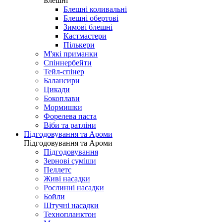
Блешні
Блешні коливальні
Блешні обертові
Зимові блешні
Кастмастери
Пількери
М'які приманки
Спіннербейти
Тейл-спінер
Балансири
Цикади
Бокоплави
Мормишки
Форелева паста
Віби та ратліни
Підгодовування та Ароми
Підгодовування та Ароми
Підгодовування
Зернові суміши
Пеллетс
Живі насадки
Рослинні насадки
Бойли
Штучні насадки
Технопланктон