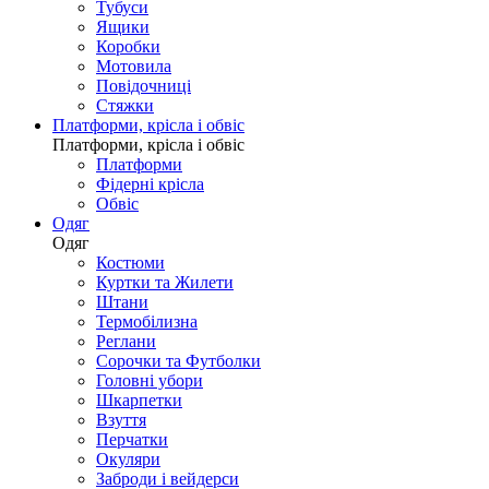
Тубуси
Ящики
Коробки
Мотовила
Повідочниці
Стяжки
Платформи, крісла і обвіс
Платформи, крісла і обвіс
Платформи
Фідерні крісла
Обвіс
Одяг
Одяг
Костюми
Куртки та Жилети
Штани
Термобілизна
Реглани
Сорочки та Футболки
Головні убори
Шкарпетки
Взуття
Перчатки
Окуляри
Заброди і вейдерси