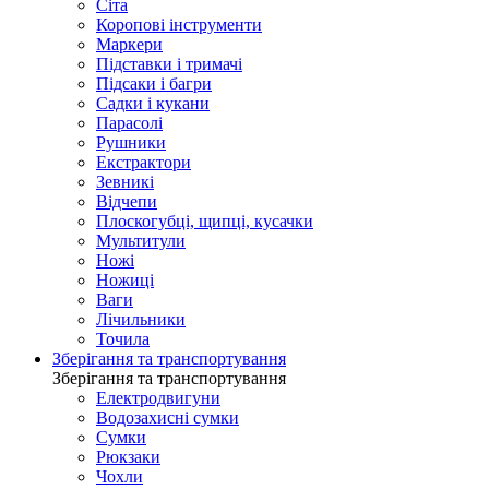
Сіта
Коропові інструменти
Маркери
Підставки і тримачі
Підсаки і багри
Садки і кукани
Парасолі
Рушники
Екстрактори
Зевникі
Відчепи
Плоскогубці, щипці, кусачки
Мультитули
Ножі
Ножиці
Ваги
Лічильники
Точила
Зберігання та транспортування
Зберігання та транспортування
Електродвигуни
Водозахисні сумки
Сумки
Рюкзаки
Чохли