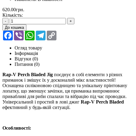
620.00грн.
Кількість:
-
+
До кошика
Facebook
Viber
WhatsApp
Telegram
Copy
Link
Огляд товару
Інформація
Відгуки (0)
Питання
(0)
Rap-V Perch Bladed Jig
поєднує в собі елементи з різних
приманок і змішує їх у досконалий мікс властивостей!
Оснащена силіконовою спідницею та унікальну прінтовану
лопатку, що зменшує зачіпки, ця приманка випроминює
привабливі для риби спалахи та вібрацію під час проводки.
Універсальний і простий в лові джиг
Rap-V Perch Bladed
ефективний у будь-якій ситуації.
Особливості: