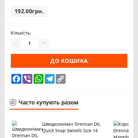
192.00грн.
Кількість:
-
+
ДО КОШИКА
Facebook
Viber
WhatsApp
Telegram
Copy
Link
Часто купують разом
Швидкознімач Drennan DIL
Quick Snap Swivels Size 14