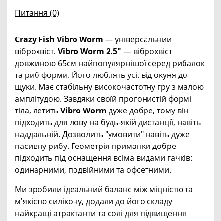
Питання
(0)
Crazy Fish Vibro Worm
— універсальний
віброхвіст.
Vibro Worm 2.5"
— віброхвіст
довжиною 65см найпопулярнішої серед рибалок
та риб форми. Його люблять усі: від окуня до
щуки. Має стабільну високочастотну гру з малою
амплітудою. Завдяки своїй прогонистій формі
тіла, летить
Vibro Worm
дуже добре, тому він
підходить для лову на будь-якій дистанції, навіть
наддальній. Дозволить "умовити" навіть дуже
пасивну рибу. Геометрія приманки добре
підходить під оснащення всіма видами гачків:
одинарними, подвійними та офсетними.
Ми зробили ідеальний баланс між міцністю та
м'якістю силікону, додали до його складу
найкращі атрактанти та солі для підвищення