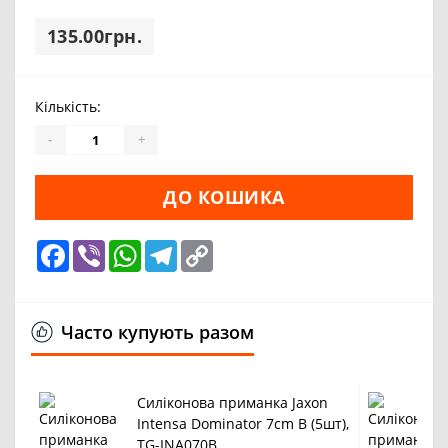
135.00грн.
Кількість:
-
+
ДО КОШИКА
Facebook
Viber
WhatsApp
Telegram
Copy
Link
Часто купують разом
Силіконова приманка Jaxon
Intensa Dominator 7cm B (5шт),
TG-INA070B