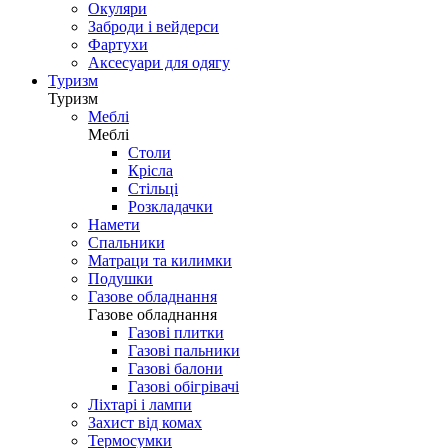
Окуляри
Заброди і вейдерси
Фартухи
Аксесуари для одягу
Туризм
Туризм
Меблі
Меблі
Столи
Крісла
Стільці
Розкладачки
Намети
Спальники
Матраци та килимки
Подушки
Газове обладнання
Газове обладнання
Газові плитки
Газові пальники
Газові балони
Газові обігрівачі
Ліхтарі і лампи
Захист від комах
Термосумки