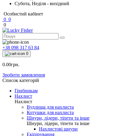
Субота, Неділя - вихідний
Особистий кабінет
0
0
0
+38 098 317 63 84
0
0.00грн.
Зробити замовлення
Список категорій
Грибникам
Нахлист
Нахлист
Вудлища для нахлиста
Котушки для нахлиста
Шнури, лідери, тіпети та інше
Шнури, лідери, тіпети та інше
Нахлистові шнури
Екіпірування