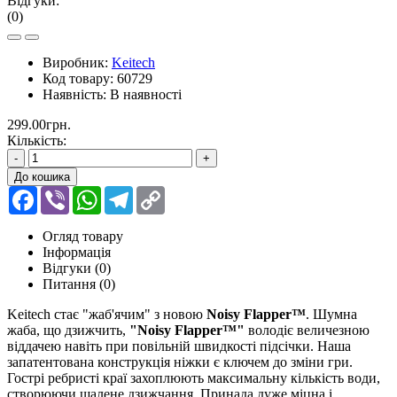
Відгуки:
(0)
Виробник:
Keitech
Код товару:
60729
Наявність:
В наявності
299.00грн.
Кількість:
-
+
До кошика
Facebook
Viber
WhatsApp
Telegram
Copy
Link
Огляд товару
Інформація
Відгуки (0)
Питання
(0)
Keitech стає "жаб'ячим" з новою
Noisy Flapper™
. Шумна
жаба, що дзижчить,
"Noisy Flapper™"
володіє величезною
віддачею навіть при повільній швидкості підсічки. Наша
запатентована конструкція ніжки є ключем до зміни гри.
Гострі ребристі краї захоплюють максимальну кількість води,
створюючи шалене дзижчання. Принада дуже міцна і