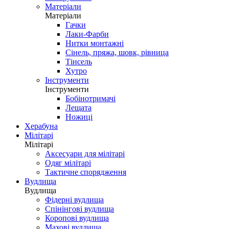
Матеріали
Матеріали
Гачки
Лаки-Фарби
Нитки монтажні
Сінель, пряжа, шовк, рівница
Тінсель
Хутро
Інструменти
Інструменти
Бобінотримачі
Лещата
Ножиці
Херабуна
Мілітарі
Мілітарі
Аксесуари для мілітарі
Одяг мілітарі
Тактичне спорядження
Вудлища
Вудлища
Фідерні вудлища
Спінінгові вудлища
Коропові вудлища
Махові вудлища