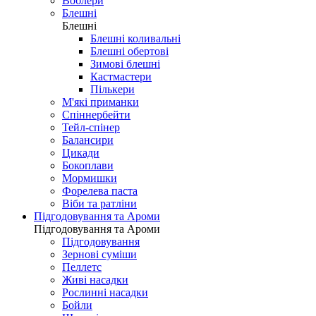
Воблери
Блешні
Блешні
Блешні коливальні
Блешні обертові
Зимові блешні
Кастмастери
Пількери
М'які приманки
Спіннербейти
Тейл-спінер
Балансири
Цикади
Бокоплави
Мормишки
Форелева паста
Віби та ратліни
Підгодовування та Ароми
Підгодовування та Ароми
Підгодовування
Зернові суміши
Пеллетс
Живі насадки
Рослинні насадки
Бойли