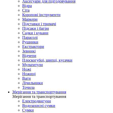
Аксесуари для підгодовування
Відра
Сіта
Коропові інструменти
Маркери
Підставки і тримачі
Підсаки і багри
Садки і кукани
Парасолі
Рушники
Екстрактори
Зевникі
Відчепи
Плоскогубці, щипці, кусачки
Мультитули
Ножі
Ножиці
Ваги
Лічильники
Точила
Зберігання та транспортування
Зберігання та транспортування
Електродвигуни
Водозахисні сумки
Сумки