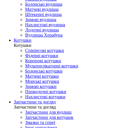
Болонські вудлища
Матчеві вудлища
Штекерні вудлища
Зимові вудлища
Нахлистові вудлища
Лодочні вудлища
Вудлища Херабуна
Котушки
Котушки
Спінінгові котушки
Фідерні котушки
Коропові котушки
Мультиплікаторні котушки
Болонські котушки
Матчеві котушки
Морські котушки
Зимові котушки
Проводочні котушки
Нахлистові котушки
Запчастини та догляд
Запчастини та догляд
Запчастини для вудлищ
Запчастини для котушок
Змазки та спреї
Інші запчастини