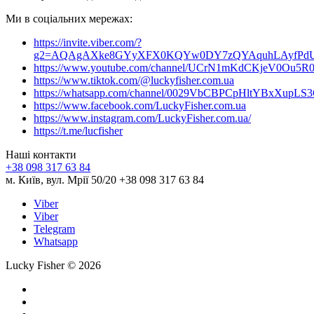
Ми в соціальних мережах:
https://invite.viber.com/?
g2=AQAgAXke8GYyXFX0KQYw0DY7zQYAquhLAyfPdU3
https://www.youtube.com/channel/UCrN1mKdCKjeV0Ou5R
https://www.tiktok.com/@luckyfisher.com.ua
https://whatsapp.com/channel/0029VbCBPCpHltYBxXupLS
https://www.facebook.com/LuckyFisher.com.ua
https://www.instagram.com/LuckyFisher.com.ua/
https://t.me/lucfisher
Наші контакти
+38 098 317 63 84
м. Київ, вул. Мрії 50/20 +38 098 317 63 84
Viber
Viber
Telegram
Whatsapp
Lucky Fisher © 2026