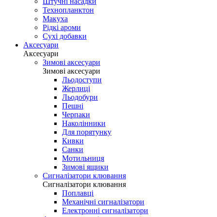
Штучні насадки
Технопланктон
Макуха
Рідкі ароми
Сухі добавки
Аксесуари
Аксесуари
Зимові аксесуари
Зимові аксесуари
Льодоступи
Жерлиці
Льодобури
Пешні
Черпаки
Наколінники
Для порятунку
Кивки
Санки
Мотильниця
Зимові ящики
Сигналізатори клювання
Сигналізатори клювання
Поплавці
Механічні сигналізатори
Електронні сигналізатори