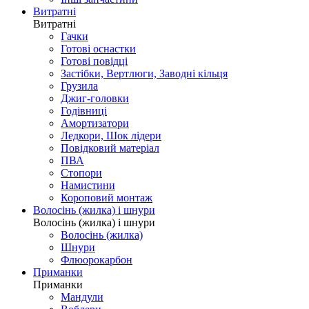
Витратні
Витратні
Гачки
Готові оснастки
Готові повідці
Застібки, Вертлюги, Заводні кільця
Грузила
Джиг-головки
Годівниці
Амортизатори
Ледкори, Шок лідери
Повідковий матеріал
ПВА
Стопори
Намистини
Короповий монтаж
Волосінь (жилка) і шнури
Волосінь (жилка) і шнури
Волосінь (жилка)
Шнури
Флюорокарбон
Приманки
Приманки
Мандули