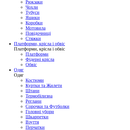
Рюкзаки
Чохли
Тубуси
Ящики
Коробки
Мотовила
Повідочниці
Стяжки
Платформи, крісла і обвіс
Платформи, крісла і обвіс
Платформи
Фідерні крісла
Обвіс
Одяг
Одяг
Костюми
Куртки та Жилети
Штани
Термобілизна
Реглани
Сорочки та Футболки
Головні убори
Шкарпетки
Взуття
Перчатки