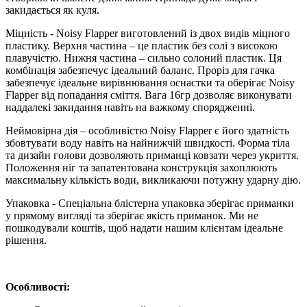
закидається як куля.
Міцність - Noisy Flapper виготовлений із двох видів міцного
пластику. Верхня частина – це пластик без солі з високою
плавучістю. Нижня частина – сильно солоний пластик. Ця
комбінація забезпечує ідеальний баланс. Проріз для гачка
забезпечує ідеальне вирівнювання оснастки та оберігає Noisy
Flapper від попадання сміття. Вага 16гр дозволяє виконувати
наддалекі закидання навіть на важкому спорядженні.
Неймовірна дія – особливістю Noisy Flapper є його здатність
збовтувати воду навіть на найнижчій швидкості. Форма тіла
та дизайн голови дозволяють приманці ковзати через укриття.
Положення ніг та запатентована конструкція захоплюють
максимальну кількість води, викликаючи потужну ударну дію.
Упаковка - Спеціальна блістерна упаковка зберігає приманки
у прямому вигляді та зберігає якість приманок. Ми не
пошкодували коштів, щоб надати нашим клієнтам ідеальне
рішення.
Особливості: