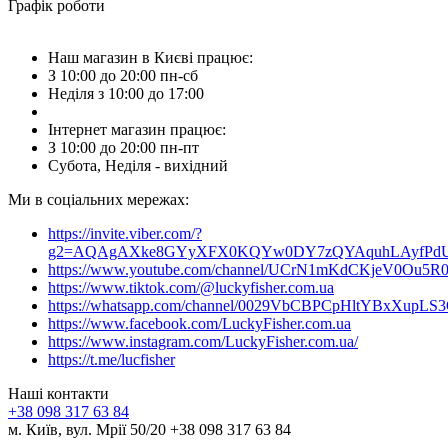
Графік роботи
Наш магазин в Києві працює:
З 10:00 до 20:00 пн-сб
Неділя з 10:00 до 17:00
Інтернет магазин працює:
З 10:00 до 20:00 пн-пт
Субота, Неділя - вихідний
Ми в соціальних мережах:
https://invite.viber.com/?
g2=AQAgAXke8GYyXFX0KQYw0DY7zQYAquhLAyfPdU3
https://www.youtube.com/channel/UCrN1mKdCKjeV0Ou5R
https://www.tiktok.com/@luckyfisher.com.ua
https://whatsapp.com/channel/0029VbCBPCpHltYBxXupLS
https://www.facebook.com/LuckyFisher.com.ua
https://www.instagram.com/LuckyFisher.com.ua/
https://t.me/lucfisher
Наші контакти
+38 098 317 63 84
м. Київ, вул. Мрії 50/20 +38 098 317 63 84