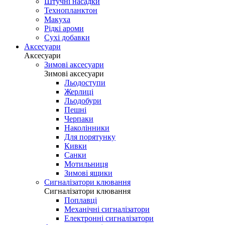
Штучні насадки
Технопланктон
Макуха
Рідкі ароми
Сухі добавки
Аксесуари
Аксесуари
Зимові аксесуари
Зимові аксесуари
Льодоступи
Жерлиці
Льодобури
Пешні
Черпаки
Наколінники
Для порятунку
Кивки
Санки
Мотильниця
Зимові ящики
Сигналізатори клювання
Сигналізатори клювання
Поплавці
Механічні сигналізатори
Електронні сигналізатори