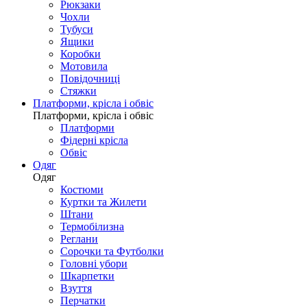
Рюкзаки
Чохли
Тубуси
Ящики
Коробки
Мотовила
Повідочниці
Стяжки
Платформи, крісла і обвіс
Платформи, крісла і обвіс
Платформи
Фідерні крісла
Обвіс
Одяг
Одяг
Костюми
Куртки та Жилети
Штани
Термобілизна
Реглани
Сорочки та Футболки
Головні убори
Шкарпетки
Взуття
Перчатки