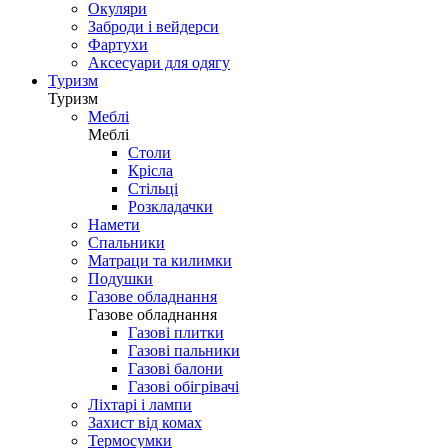
Окуляри
Заброди і вейдерси
Фартухи
Аксесуари для одягу
Туризм
Туризм
Меблі
Меблі
Столи
Крісла
Стільці
Розкладачки
Намети
Спальники
Матраци та килимки
Подушки
Газове обладнання
Газове обладнання
Газові плитки
Газові пальники
Газові балони
Газові обігрівачі
Ліхтарі і лампи
Захист від комах
Термосумки