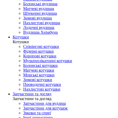
Болонські вудлища
Матчеві вудлища
Штекерні вудлища
Зимові вудлища
Нахлистові вудлища
Лодочні вудлища
Вудлища Херабуна
Котушки
Котушки
Спінінгові котушки
Фідерні котушки
Коропові котушки
Мультиплікаторні котушки
Болонські котушки
Матчеві котушки
Морські котушки
Зимові котушки
Проводочні котушки
Нахлистові котушки
Запчастини та догляд
Запчастини та догляд
Запчастини для вудлищ
Запчастини для котушок
Змазки та спреї
Інші запчастини