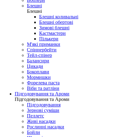
Воблери
Блешні
Блешні
Блешні коливальні
Блешні обертові
Зимові блешні
Кастмастери
Пількери
М'які приманки
Спіннербейти
Тейл-спінер
Балансири
Цикади
Бокоплави
Мормишки
Форелева паста
Віби та ратліни
Підгодовування та Ароми
Підгодовування та Ароми
Підгодовування
Зернові суміши
Пеллетс
Живі насадки
Рослинні насадки
Бойли