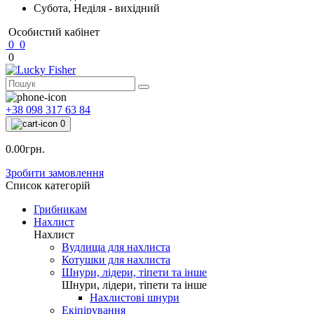
Субота, Неділя - вихідний
Особистий кабінет
0
0
0
+38 098 317 63 84
0
0.00грн.
Зробити замовлення
Список категорій
Грибникам
Нахлист
Нахлист
Вудлища для нахлиста
Котушки для нахлиста
Шнури, лідери, тіпети та інше
Шнури, лідери, тіпети та інше
Нахлистові шнури
Екіпірування