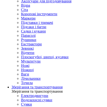
Аксесуари для підгодовування
Відра
Сіта
Коропові інструменти
Маркери
Підставки і тримачі
Підсаки і багри
Садки і кукани
Парасолі
Рушники
Екстрактори
Зевникі
Відчепи
Плоскогубці, щипці, кусачки
Мультитули
Ножі
Ножиці
Ваги
Лічильники
Точила
Зберігання та транспортування
Зберігання та транспортування
Електродвигуни
Водозахисні сумки
Сумки