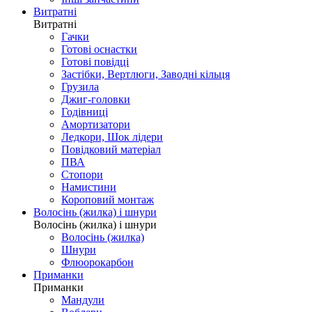
Витратні
Витратні
Гачки
Готові оснастки
Готові повідці
Застібки, Вертлюги, Заводні кільця
Грузила
Джиг-головки
Годівниці
Амортизатори
Ледкори, Шок лідери
Повідковий матеріал
ПВА
Стопори
Намистини
Короповий монтаж
Волосінь (жилка) і шнури
Волосінь (жилка) і шнури
Волосінь (жилка)
Шнури
Флюорокарбон
Приманки
Приманки
Мандули