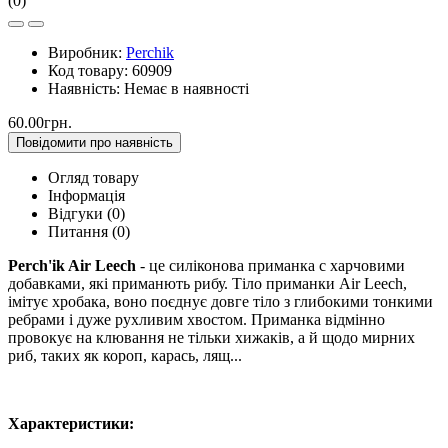
(0)
Виробник:
Perchik
Код товару:
60909
Наявність:
Немає в наявності
60.00грн.
Повідомити про наявність
Огляд товару
Інформація
Відгуки (0)
Питання
(0)
Perch'ik Air Leech
- це силіконова приманка с харчовими
добавками, які приманють рибу. Тіло приманки Air Leech,
імітує хробака, воно поєднує довге тіло з глибокими тонкими
ребрами і дуже рухливим хвостом. Приманка відмінно
провокує на клювання не тільки хижаків, а й щодо мирних
риб, таких як короп, карась, лящ...
Характеристики: