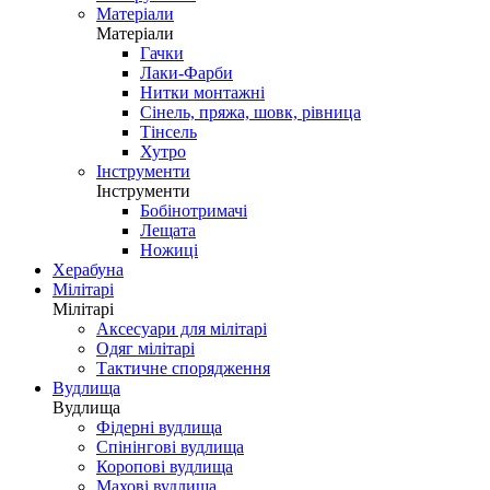
Матеріали
Матеріали
Гачки
Лаки-Фарби
Нитки монтажні
Сінель, пряжа, шовк, рівница
Тінсель
Хутро
Інструменти
Інструменти
Бобінотримачі
Лещата
Ножиці
Херабуна
Мілітарі
Мілітарі
Аксесуари для мілітарі
Одяг мілітарі
Тактичне спорядження
Вудлища
Вудлища
Фідерні вудлища
Спінінгові вудлища
Коропові вудлища
Махові вудлища