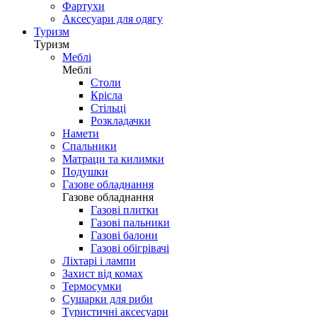
Фартухи
Аксесуари для одягу
Туризм
Туризм
Меблі
Меблі
Столи
Крісла
Стільці
Розкладачки
Намети
Спальники
Матраци та килимки
Подушки
Газове обладнання
Газове обладнання
Газові плитки
Газові пальники
Газові балони
Газові обігрівачі
Ліхтарі і лампи
Захист від комах
Термосумки
Сушарки для риби
Туристичні аксесуари