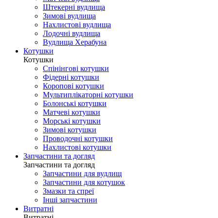
Штекерні вудлища
Зимові вудлища
Нахлистові вудлища
Лодочні вудлища
Вудлища Херабуна
Котушки
Котушки
Спінінгові котушки
Фідерні котушки
Коропові котушки
Мультиплікаторні котушки
Болонські котушки
Матчеві котушки
Морські котушки
Зимові котушки
Проводочні котушки
Нахлистові котушки
Запчастини та догляд
Запчастини та догляд
Запчастини для вудлищ
Запчастини для котушок
Змазки та спреї
Інші запчастини
Витратні
Витратні