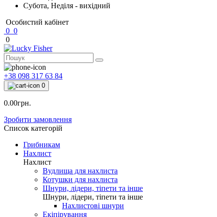
Субота, Неділя - вихідний
Особистий кабінет
0
0
0
+38 098 317 63 84
0
0.00грн.
Зробити замовлення
Список категорій
Грибникам
Нахлист
Нахлист
Вудлища для нахлиста
Котушки для нахлиста
Шнури, лідери, тіпети та інше
Шнури, лідери, тіпети та інше
Нахлистові шнури
Екіпірування