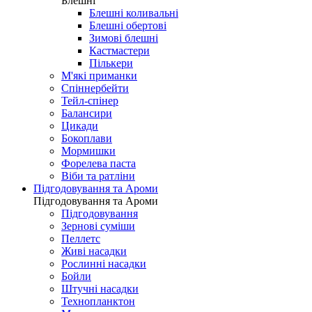
Блешні
Блешні коливальні
Блешні обертові
Зимові блешні
Кастмастери
Пількери
М'які приманки
Спіннербейти
Тейл-спінер
Балансири
Цикади
Бокоплави
Мормишки
Форелева паста
Віби та ратліни
Підгодовування та Ароми
Підгодовування та Ароми
Підгодовування
Зернові суміши
Пеллетс
Живі насадки
Рослинні насадки
Бойли
Штучні насадки
Технопланктон