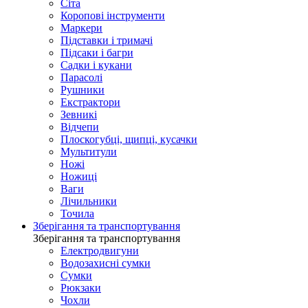
Сіта
Коропові інструменти
Маркери
Підставки і тримачі
Підсаки і багри
Садки і кукани
Парасолі
Рушники
Екстрактори
Зевникі
Відчепи
Плоскогубці, щипці, кусачки
Мультитули
Ножі
Ножиці
Ваги
Лічильники
Точила
Зберігання та транспортування
Зберігання та транспортування
Електродвигуни
Водозахисні сумки
Сумки
Рюкзаки
Чохли