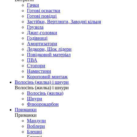
Гачки
Готові оснастки
Готові повідці
Застібки, Вертлюги, Заводні кільця
Грузила
Джиг-головки
Годівниці
Амортизатори
Ледкори, Шок лідери
Повідковий матеріал
ПВА
Стопори
Намистини
Короповий монтаж
Волосінь (жилка) і шнури
Волосінь (жилка) і шнури
Волосінь (жилка)
Шнури
Флюорокарбон
Приманки
Приманки
Мандули
Воблери
Блешні