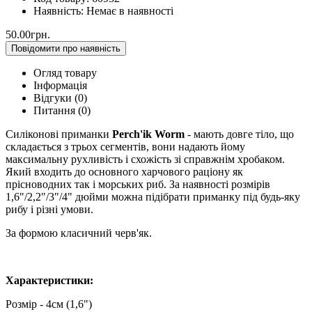
Наявність:
Немає в наявності
50.00грн.
Повідомити про наявність
Огляд товару
Інформація
Відгуки (0)
Питання
(0)
Силіконові приманки
Perch'ik Worm
- мають довге тіло, що
складається з трьох сегментів, вони надають йому
максимальну рухливість і схожість зі справжнім хробаком.
Який входить до основного харчового раціону як
прісноводних так і морських риб. За наявності розмірів
1,6"/2,2"/3"/4" дюйми можна підібрати приманку під будь-яку
рибу і різні умови.
За формою класичний черв'як.
Характеристики:
Розмір - 4см (1,6")