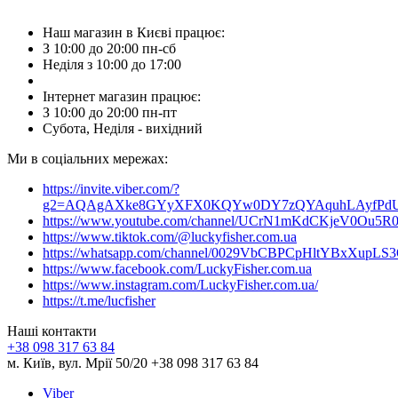
Наш магазин в Києві працює:
З 10:00 до 20:00 пн-сб
Неділя з 10:00 до 17:00
Інтернет магазин працює:
З 10:00 до 20:00 пн-пт
Субота, Неділя - вихідний
Ми в соціальних мережах:
https://invite.viber.com/?
g2=AQAgAXke8GYyXFX0KQYw0DY7zQYAquhLAyfPdU3
https://www.youtube.com/channel/UCrN1mKdCKjeV0Ou5R
https://www.tiktok.com/@luckyfisher.com.ua
https://whatsapp.com/channel/0029VbCBPCpHltYBxXupLS
https://www.facebook.com/LuckyFisher.com.ua
https://www.instagram.com/LuckyFisher.com.ua/
https://t.me/lucfisher
Наші контакти
+38 098 317 63 84
м. Київ, вул. Мрії 50/20 +38 098 317 63 84
Viber