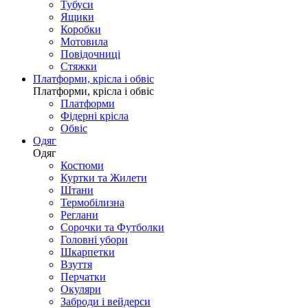
Тубуси
Ящики
Коробки
Мотовила
Повідочниці
Стяжки
Платформи, крісла і обвіс
Платформи, крісла і обвіс
Платформи
Фідерні крісла
Обвіс
Одяг
Одяг
Костюми
Куртки та Жилети
Штани
Термобілизна
Реглани
Сорочки та Футболки
Головні убори
Шкарпетки
Взуття
Перчатки
Окуляри
Заброди і вейдерси