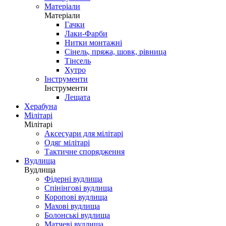
Матеріали
Матеріали
Гачки
Лаки-Фарби
Нитки монтажні
Сінель, пряжа, шовк, рівница
Тінсель
Хутро
Інструменти
Інструменти
Лещата
Херабуна
Мілітарі
Мілітарі
Аксесуари для мілітарі
Одяг мілітарі
Тактичне спорядження
Вудлища
Вудлища
Фідерні вудлища
Спінінгові вудлища
Коропові вудлища
Махові вудлища
Болонські вудлища
Матчеві вудлища