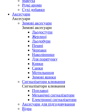
Макуха
Рідкі ароми
Сухі добавки
Аксесуари
Аксесуари
Зимові аксесуари
Зимові аксесуари
Льодоступи
Жерлиці
Льодобури
Пешні
Черпаки
Наколінники
Для порятунку
Кивки
Санки
Мотильниця
Зимові ящики
Сигналізатори клювання
Сигналізатори клювання
Поплавці
Механічні сигналізатори
Електронні сигналізатори
Аксесуари для підгодовування
Відра