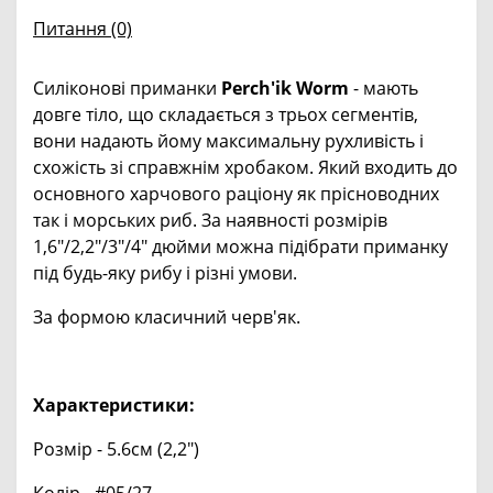
Питання
(0)
Силіконові приманки
Perch'ik Worm
- мають
довге тіло, що складається з трьох сегментів,
вони надають йому максимальну рухливість і
схожість зі справжнім хробаком. Який входить до
основного харчового раціону як прісноводних
так і морських риб. За наявності розмірів
1,6"/2,2"/3"/4" дюйми можна підібрати приманку
під будь-яку рибу і різні умови.
За формою класичний черв'як.
Характеристики:
Розмір - 5.6см (2,2")
Колір - #05/27