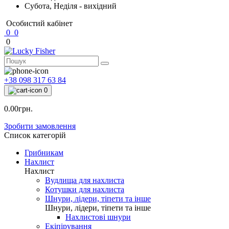
Субота, Неділя - вихідний
Особистий кабінет
0
0
0
+38 098 317 63 84
0
0.00грн.
Зробити замовлення
Список категорій
Грибникам
Нахлист
Нахлист
Вудлища для нахлиста
Котушки для нахлиста
Шнури, лідери, тіпети та інше
Шнури, лідери, тіпети та інше
Нахлистові шнури
Екіпірування