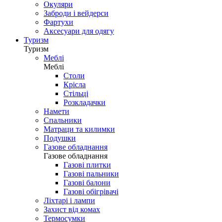
Окуляри
Заброди і вейдерси
Фартухи
Аксесуари для одягу
Туризм
Туризм
Меблі
Меблі
Столи
Крісла
Стільці
Розкладачки
Намети
Спальники
Матраци та килимки
Подушки
Газове обладнання
Газове обладнання
Газові плитки
Газові пальники
Газові балони
Газові обігрівачі
Ліхтарі і лампи
Захист від комах
Термосумки