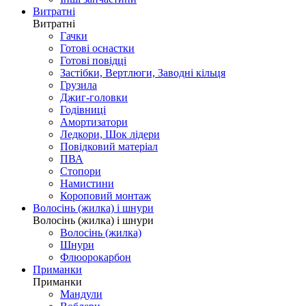
Витратні
Витратні
Гачки
Готові оснастки
Готові повідці
Застібки, Вертлюги, Заводні кільця
Грузила
Джиг-головки
Годівниці
Амортизатори
Ледкори, Шок лідери
Повідковий матеріал
ПВА
Стопори
Намистини
Короповий монтаж
Волосінь (жилка) і шнури
Волосінь (жилка) і шнури
Волосінь (жилка)
Шнури
Флюорокарбон
Приманки
Приманки
Мандули