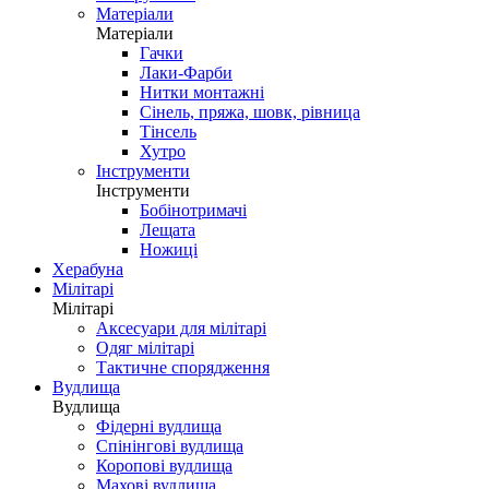
Матеріали
Матеріали
Гачки
Лаки-Фарби
Нитки монтажні
Сінель, пряжа, шовк, рівница
Тінсель
Хутро
Інструменти
Інструменти
Бобінотримачі
Лещата
Ножиці
Херабуна
Мілітарі
Мілітарі
Аксесуари для мілітарі
Одяг мілітарі
Тактичне спорядження
Вудлища
Вудлища
Фідерні вудлища
Спінінгові вудлища
Коропові вудлища
Махові вудлища