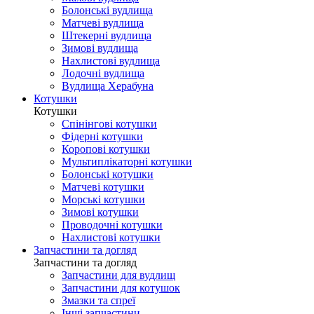
Болонські вудлища
Матчеві вудлища
Штекерні вудлища
Зимові вудлища
Нахлистові вудлища
Лодочні вудлища
Вудлища Херабуна
Котушки
Котушки
Спінінгові котушки
Фідерні котушки
Коропові котушки
Мультиплікаторні котушки
Болонські котушки
Матчеві котушки
Морські котушки
Зимові котушки
Проводочні котушки
Нахлистові котушки
Запчастини та догляд
Запчастини та догляд
Запчастини для вудлищ
Запчастини для котушок
Змазки та спреї
Інші запчастини