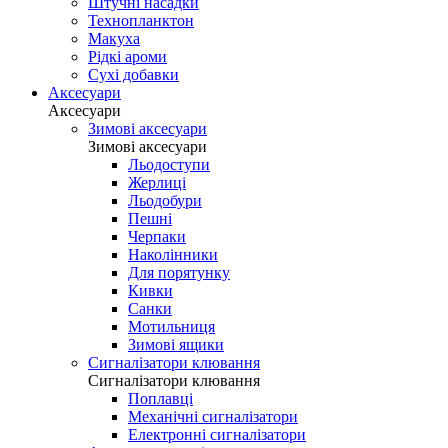
Штучні насадки
Технопланктон
Макуха
Рідкі ароми
Сухі добавки
Аксесуари
Аксесуари
Зимові аксесуари
Зимові аксесуари
Льодоступи
Жерлиці
Льодобури
Пешні
Черпаки
Наколінники
Для порятунку
Кивки
Санки
Мотильниця
Зимові ящики
Сигналізатори клювання
Сигналізатори клювання
Поплавці
Механічні сигналізатори
Електронні сигналізатори