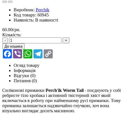
Виробник:
Perchik
Код товару:
60945
Наявність:
В наявності
60.00грн.
Кількість:
-
+
До кошика
Facebook
Viber
WhatsApp
Telegram
Copy
Link
Огляд товару
Інформація
Відгуки (0)
Питання
(0)
Силіконові приманки
Perch'ik Worm Tail
- поєднують у собі
ребристе тіло хробака і активний твістерний хвіст який
включається в роботу при найменшому русі приманки. Тому
приманка залишається надзвичайно гнучкою, хоч вона
візуально виглядає досить масивною.