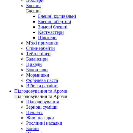
Воблери
Блешні
Блешні
Блешні коливальні
Блешні обертові
Зимові блешні
Кастмастери
Пількери
М'які приманки
Спіннербейти
Тейл-спінер
Балансири
Цикади
Бокоплави
Мормишки
Форелева паста
Віби та ратліни
Підгодовування та Ароми
Підгодовування та Ароми
Підгодовування
Зернові суміши
Пеллетс
Живі насадки
Рослинні насадки
Бойли