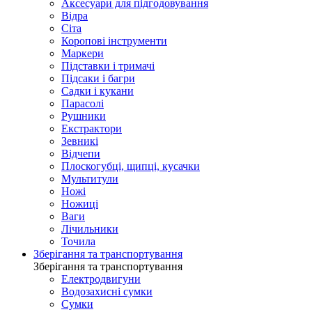
Аксесуари для підгодовування
Відра
Сіта
Коропові інструменти
Маркери
Підставки і тримачі
Підсаки і багри
Садки і кукани
Парасолі
Рушники
Екстрактори
Зевникі
Відчепи
Плоскогубці, щипці, кусачки
Мультитули
Ножі
Ножиці
Ваги
Лічильники
Точила
Зберігання та транспортування
Зберігання та транспортування
Електродвигуни
Водозахисні сумки
Сумки