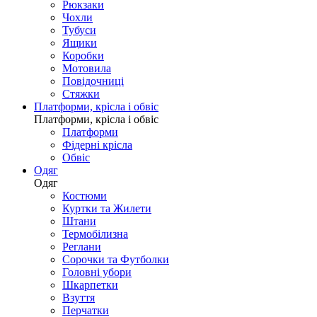
Рюкзаки
Чохли
Тубуси
Ящики
Коробки
Мотовила
Повідочниці
Стяжки
Платформи, крісла і обвіс
Платформи, крісла і обвіс
Платформи
Фідерні крісла
Обвіс
Одяг
Одяг
Костюми
Куртки та Жилети
Штани
Термобілизна
Реглани
Сорочки та Футболки
Головні убори
Шкарпетки
Взуття
Перчатки