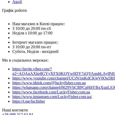
Акції
Графік роботи
Наш магазин в Києві працює:
З 10:00 до 20:00 пн-сб
Неділя з 10:00 до 17:00
Інтернет магазин працює:
З 10:00 до 20:00 пн-пт
Субота, Неділя - вихідний
Ми в соціальних мережах:
https://invite.viber.com/?
g2=AQAgAXke8GYyXFX0KQYw0DY7zQYAquhLAyfPdU3
https://www.youtube.com/channel/UCrN1mKdCKjeV0Ou5R
https://www.tiktok.com/@luckyfisher.com.ua
https://whatsapp.com/channel/0029VbCBPCpHltYBxXupLS
https://www.facebook.com/LuckyFisher.com.ua
https://www.instagram.com/LuckyFisher.com.ua/
https://t.me/lucfisher
Наші контакти
+38 098 317 63 84