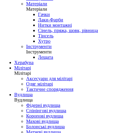
Матеріали
Матеріали
Гачки
Лаки-Фарби
Нитки монтажні
Сінель, пряжа, шовк, рівница
Тінсель
Хутро
Інструменти
Інструменти
Лещата
Херабуна
Мілітарі
Мілітарі
Аксесуари для мілітарі
Одяг мілітарі
Тактичне спорядження
Вудлища
Вудлища
Фідерні вудлища
Спінінгові вудлища
Коропові вудлища
Махові вудлища
Болонські вудлища
Матчеві вудлища