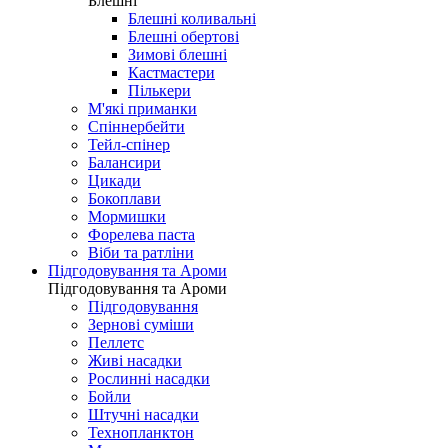
Блешні
Блешні коливальні
Блешні обертові
Зимові блешні
Кастмастери
Пількери
М'які приманки
Спіннербейти
Тейл-спінер
Балансири
Цикади
Бокоплави
Мормишки
Форелева паста
Віби та ратліни
Підгодовування та Ароми
Підгодовування та Ароми
Підгодовування
Зернові суміши
Пеллетс
Живі насадки
Рослинні насадки
Бойли
Штучні насадки
Технопланктон