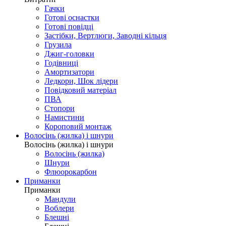
Гачки
Готові оснастки
Готові повідці
Застібки, Вертлюги, Заводні кільця
Грузила
Джиг-головки
Годівниці
Амортизатори
Ледкори, Шок лідери
Повідковий матеріал
ПВА
Стопори
Намистини
Короповий монтаж
Волосінь (жилка) і шнури
Волосінь (жилка) і шнури
Волосінь (жилка)
Шнури
Флюорокарбон
Приманки
Приманки
Мандули
Воблери
Блешні