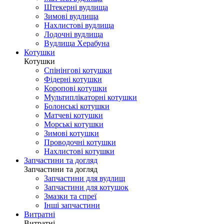
Штекерні вудлища
Зимові вудлища
Нахлистові вудлища
Лодочні вудлища
Вудлища Херабуна
Котушки
Котушки
Спінінгові котушки
Фідерні котушки
Коропові котушки
Мультиплікаторні котушки
Болонські котушки
Матчеві котушки
Морські котушки
Зимові котушки
Проводочні котушки
Нахлистові котушки
Запчастини та догляд
Запчастини та догляд
Запчастини для вудлищ
Запчастини для котушок
Змазки та спреї
Інші запчастини
Витратні
Витратні