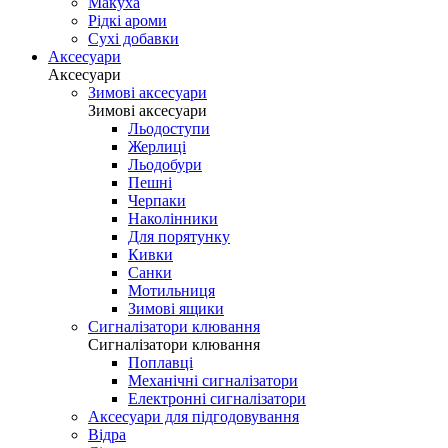
Макуха
Рідкі ароми
Сухі добавки
Аксесуари
Аксесуари
Зимові аксесуари
Зимові аксесуари
Льодоступи
Жерлиці
Льодобури
Пешні
Черпаки
Наколінники
Для порятунку
Кивки
Санки
Мотильниця
Зимові ящики
Сигналізатори клювання
Сигналізатори клювання
Поплавці
Механічні сигналізатори
Електронні сигналізатори
Аксесуари для підгодовування
Відра