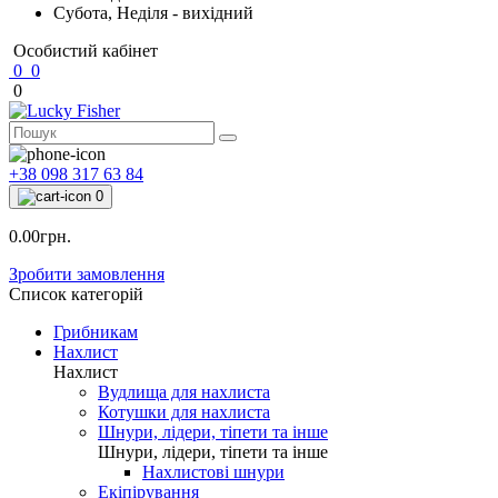
Субота, Неділя - вихідний
Особистий кабінет
0
0
0
+38 098 317 63 84
0
0.00грн.
Зробити замовлення
Список категорій
Грибникам
Нахлист
Нахлист
Вудлища для нахлиста
Котушки для нахлиста
Шнури, лідери, тіпети та інше
Шнури, лідери, тіпети та інше
Нахлистові шнури
Екіпірування