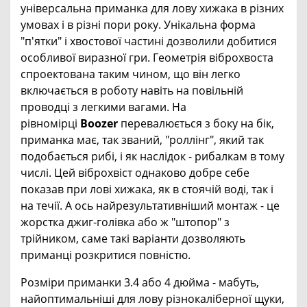
універсальна приманка для лову хижака в різних
умовах і в різні пори року. Унікальна форма
"п'ятки" і хвостової частині дозволили добитися
особливої ​​виразної гри. Геометрія віброхвоста
спроектована таким чином, що він легко
включається в роботу навіть на повільній
проводці з легкими вагами. На
рівномірці
Boozer
перевалюється з боку на бік,
приманка має, так званий, "роллінг", який так
подобається рибі, і як наслідок - рибалкам в тому
числі. Цей віброхвіст однаково добре себе
показав при лові хижака, як в стоячій воді, так і
на течії. А ось найрезультативніший монтаж - це
жорстка джиг-голівка або ж "штопор" з
трійником, саме такі варіанти дозволяють
приманці розкритися повністю.
Розміри приманки 3.4 або 4 дюйма - мабуть,
найоптимальніші для лову різнокаліберної щуки,