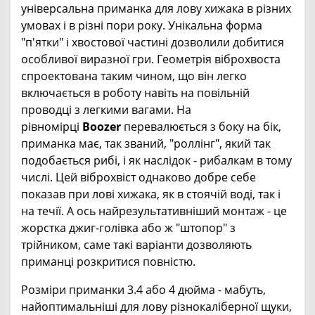
універсальна приманка для лову хижака в різних
умовах і в різні пори року. Унікальна форма
"п'ятки" і хвостової частині дозволили добитися
особливої ​​виразної гри. Геометрія віброхвоста
спроектована таким чином, що він легко
включається в роботу навіть на повільній
проводці з легкими вагами. На
рівномірці
Boozer
перевалюється з боку на бік,
приманка має, так званий, "роллінг", який так
подобається рибі, і як наслідок - рибалкам в тому
числі. Цей віброхвіст однаково добре себе
показав при лові хижака, як в стоячій воді, так і
на течії. А ось найрезультативніший монтаж - це
жорстка джиг-голівка або ж "штопор" з
трійником, саме такі варіанти дозволяють
приманці розкритися повністю.
Розміри приманки 3.4 або 4 дюйма - мабуть,
найоптимальніші для лову різнокаліберної щуки,