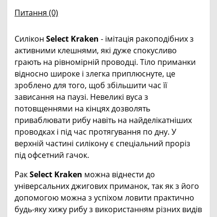
Питання
(0)
Силікон
Select Kraken
- імітація ракоподібних з
активними клешнями, які дуже спокусливо
грають на рівномірній проводці. Тіло приманки
відносно широке і злегка приплюснуте, це
зроблено для того, щоб збільшити час її
зависання на паузі. Невеликі вуса з
потовщеннями на кінцях дозволять
приваблювати рибу навіть на найделікатніших
проводках і під час протягування по дну. У
верхній частині силікону є спеціальний проріз
під офсетний гачок.
Рак
Select Kraken
можна віднести до
універсальних джигових приманок, так як з його
допомогою можна з успіхом ловити практично
будь-яку хижу рибу з використанням різних видів