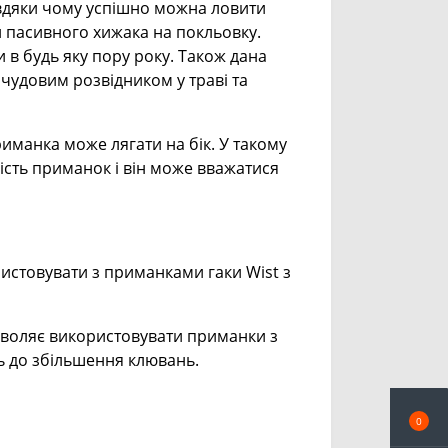
Завдяки чому успішно можна ловити
и пасивного хижака на покльовку.
 в будь яку пору року. Також дана
чудовим розвідником у траві та
Приманка може лягати на бік. У такому
ість приманок і він може вважатися
стовувати з приманками гаки Wist з
дозволяє використовувати приманки з
ь до збільшення клювань.
0