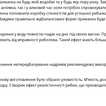
риманка на будь якій водоймі та у будь яку пору року. 
 активна, так і у зимовий час коли потрібно спровокуват
на поповнити коробку спінінгістів для успішної рибалки
 Завдяки правильно відбалансовані формі приманка буде 
зануренні у воду повністю падає на дно під своєю вагою. 
лежить від вправності риболова. Такий ефект мають більш
кнення непередбачуваних надривів рекомендуємо викори
 основу виготовлення було обрано уловистість. М’якість 
дці. Створює ефект реалістичності рибки, що призводит