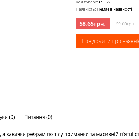
Код товару:
65555
Наявність:
Немає в наявності
58.65грн.
69.00грн.
Повідомити про наявні
уки (0)
Питання
(0)
 а завдяки ребрам по тілу приманки та масивній п'ятці с