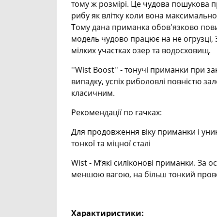
тому ж розмірі. Це чудова пошукова п
рибу як влітку коли вона максимально
Тому дана приманка обов'язково повин
модель чудово працює на не огрузці,
мілких участках озер та водосховищ.
''Wist Boost'' - тонучі приманки при 
випадку, успіх риболовлі повністю за
класичним.
Рекомендації по гачках:
Для продовження віку приманки і уни
тонкої та міцної сталі
Wist - М’які силіконові приманки. За
меншою вагою, на більш тонкий прово
Характиристики: