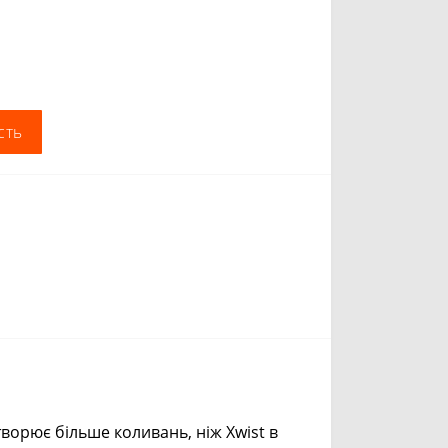
сть
творює більше коливань, ніж Xwist в