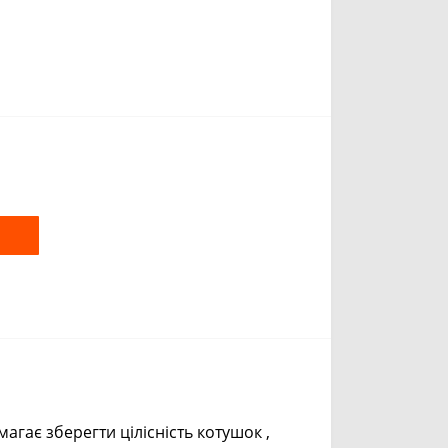
m
y
k
агає зберегти цілісність котушок ,