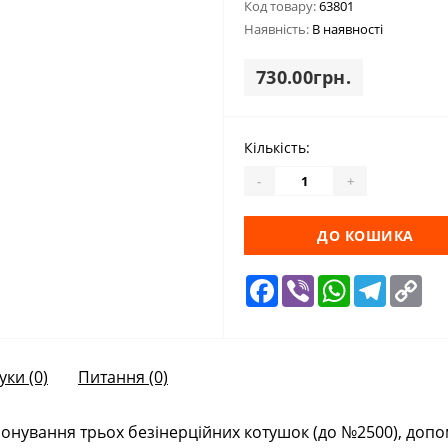
Код товару:
63801
Наявність:
В наявності
730.00грн.
Кількість:
-
+
ДО КОШИКА
Facebook
Viber
WhatsApp
Telegra
Cop
Lin
уки (0)
Питання
(0)
понування трьох безінерційних котушок (до №2500), допом