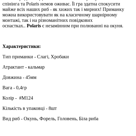
спінінга та Polaris немов оживає. Її гра здатна спокусити
майже всіх наших риб - як хижих так і мирних! Приманку
можна використовувати як на класичному шарнірному
монтажі, так і на різноманітних повідкових
оснастках..
Polaris
є незамінним при полюванні на окуня.
Характеристики:
Тип приманки - Cлагі, Хробаки
Атрактант - кальмар
Довжина - 45мм
Вага - 0,4гр
Колір - #M124
Кількість в упаковці - 8шт
Вид риб - Окунь, Форель, Головень, Біла риба