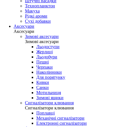
Штучні насадки
Технопланктон
Макуха
Рідкі ароми
Сухі добавки
Аксесуари
Аксесуари
Зимові аксесуари
Зимові аксесуари
Льодоступи
Жерлиці
Льодобури
Пешні
Черпаки
Наколінники
Для порятунку
Кивки
Санки
Мотильниця
Зимові ящики
Сигналізатори клювання
Сигналізатори клювання
Поплавці
Механічні сигналізатори
Електронні сигналізатори