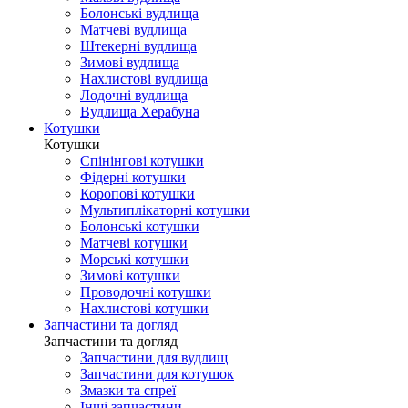
Болонські вудлища
Матчеві вудлища
Штекерні вудлища
Зимові вудлища
Нахлистові вудлища
Лодочні вудлища
Вудлища Херабуна
Котушки
Котушки
Спінінгові котушки
Фідерні котушки
Коропові котушки
Мультиплікаторні котушки
Болонські котушки
Матчеві котушки
Морські котушки
Зимові котушки
Проводочні котушки
Нахлистові котушки
Запчастини та догляд
Запчастини та догляд
Запчастини для вудлищ
Запчастини для котушок
Змазки та спреї
Інші запчастини