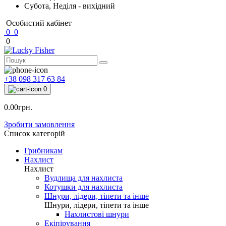
Субота, Неділя - вихідний
Особистий кабінет
0
0
0
+38 098 317 63 84
0
0.00грн.
Зробити замовлення
Список категорій
Грибникам
Нахлист
Нахлист
Вудлища для нахлиста
Котушки для нахлиста
Шнури, лідери, тіпети та інше
Шнури, лідери, тіпети та інше
Нахлистові шнури
Екіпірування