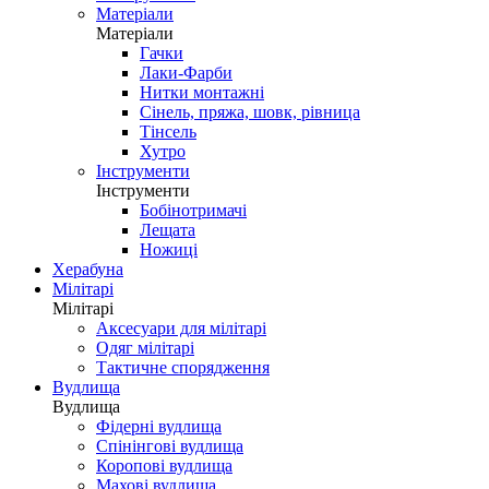
Матеріали
Матеріали
Гачки
Лаки-Фарби
Нитки монтажні
Сінель, пряжа, шовк, рівница
Тінсель
Хутро
Інструменти
Інструменти
Бобінотримачі
Лещата
Ножиці
Херабуна
Мілітарі
Мілітарі
Аксесуари для мілітарі
Одяг мілітарі
Тактичне спорядження
Вудлища
Вудлища
Фідерні вудлища
Спінінгові вудлища
Коропові вудлища
Махові вудлища