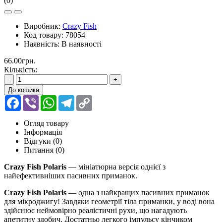
(0)
Виробник:
Crazy Fish
Код товару:
78054
Наявність:
В наявності
66.00грн.
Кількість:
-
+
До кошика
Facebook
Viber
WhatsApp
Telegram
Copy
Link
Огляд товару
Інформація
Відгуки (0)
Питання
(0)
Crazy Fish Polaris
— мініатюрна версія однієї з
найефективніших пасивних приманок.
Crazy Fish Polaris
— одна з найкращих пасивних приманок
для мікроджигу! Завдяки геометрії тіла приманки, у воді вона
здійснює неймовірно реалістичні рухи, що нагадують
апетитну здобич. Достатньо легкого імпульсу кінчиком