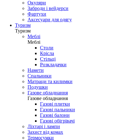
Окуляри
Заброди і вейдерси
Фартухи
Аксесуари для одягу
Туризм
Туризм
Меблі
Меблі
Столи
Крісла
Стільці
Розкладачки
Намети
Спальники
Матраци та килимки
Подушки
Газове обладнання
Газове обладнання
Газові плитки
Газові пальники
Газові балони
Газові обігрівачі
Ліхтарі і лампи
Захист від комах
Термосумки