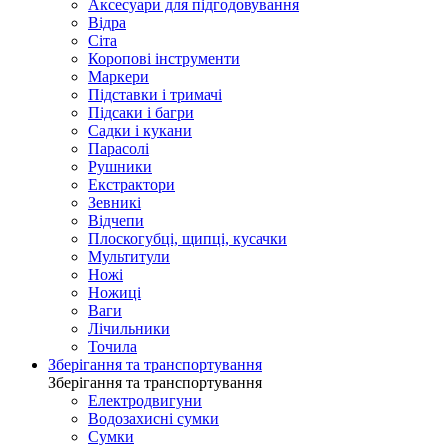
Аксесуари для підгодовування
Відра
Сіта
Коропові інструменти
Маркери
Підставки і тримачі
Підсаки і багри
Садки і кукани
Парасолі
Рушники
Екстрактори
Зевникі
Відчепи
Плоскогубці, щипці, кусачки
Мультитули
Ножі
Ножиці
Ваги
Лічильники
Точила
Зберігання та транспортування
Зберігання та транспортування
Електродвигуни
Водозахисні сумки
Сумки