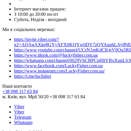
Інтернет магазин працює:
З 10:00 до 20:00 пн-пт
Субота, Неділя - вихідний
Ми в соціальних мережах:
https://invite.viber.com/?
g2=AQAgAXke8GYyXFX0KQYw0DY7zQYAquhLAyfPdU3
https://www.youtube.com/channel/UCrN1mKdCKjeV0Ou5R
https://www.tiktok.com/@luckyfisher.com.ua
https://whatsapp.com/channel/0029VbCBPCpHltYBxXupLS
https://www.facebook.com/LuckyFisher.com.ua
https://www.instagram.com/LuckyFisher.com.ua/
https://t.me/lucfisher
Наші контакти
+38 098 317 63 84
м. Київ, вул. Мрії 50/20 +38 098 317 63 84
Viber
Viber
Telegram
Whatsapp