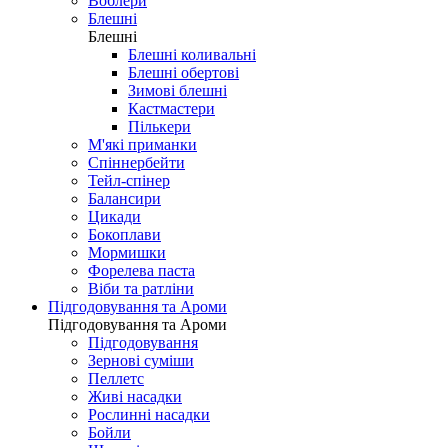
Воблери
Блешні
Блешні
Блешні коливальні
Блешні обертові
Зимові блешні
Кастмастери
Пількери
М'які приманки
Спіннербейти
Тейл-спінер
Балансири
Цикади
Бокоплави
Мормишки
Форелева паста
Віби та ратліни
Підгодовування та Ароми
Підгодовування та Ароми
Підгодовування
Зернові суміши
Пеллетс
Живі насадки
Рослинні насадки
Бойли