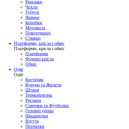
Рюкзаки
Чохли
Тубуси
Ящики
Коробки
Мотовила
Повідочниці
Стяжки
Платформи, крісла і обвіс
Платформи, крісла і обвіс
Платформи
Фідерні крісла
Обвіс
Одяг
Одяг
Костюми
Куртки та Жилети
Штани
Термобілизна
Реглани
Сорочки та Футболки
Головні убори
Шкарпетки
Взуття
Перчатки