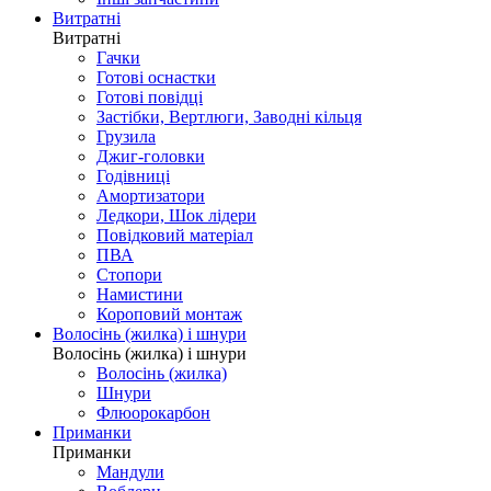
Витратні
Витратні
Гачки
Готові оснастки
Готові повідці
Застібки, Вертлюги, Заводні кільця
Грузила
Джиг-головки
Годівниці
Амортизатори
Ледкори, Шок лідери
Повідковий матеріал
ПВА
Стопори
Намистини
Короповий монтаж
Волосінь (жилка) і шнури
Волосінь (жилка) і шнури
Волосінь (жилка)
Шнури
Флюорокарбон
Приманки
Приманки
Мандули