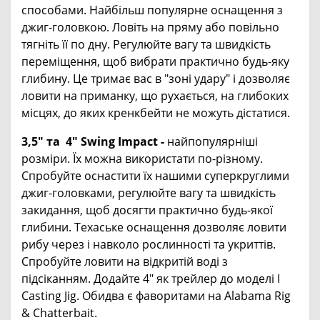
способами. Найбільш популярне оснащення з
джиг-головкою. Ловіть на пряму або повільно
тягніть її по дну. Регулюйте вагу та швидкість
переміщення, щоб вибрати практично будь-яку
глибину. Це тримає вас в "зоні удару" і дозволяє
ловити на приманку, що рухається, на глибоких
місцях, до яких кренкбейти не можуть дістатися.
3,5" та 4" Swing Impact -
найпопулярніші
розміри. Їх можна використати по-різному.
Спробуйте оснастити їх нашими суперкруглими
джиг-головками, регулюйте вагу та швидкість
закидання, щоб досягти практично будь-якої
глибини. Техаське оснащення дозволяє ловити
рибу через і навколо рослинності та укриттів.
Спробуйте ловити на відкритій воді з
підсіканням. Додайте 4" як трейлер до моделі I
Casting Jig. Обидва є фаворитами на Alabama Rig
& Chatterbait.