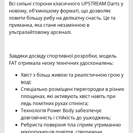
Bсі сильні сторони класичного UPSTREAM Darts у
новому, об’ємнішому форматі, що дозволяє
ловити більшу рибу на делікатну снасть. Це та
приманка, яка стане незамінною в
ультралайтовому арсеналі.
Завдяки досвіду спортивної розробки, модель
FAT отримала низку технічних удосконалень:
Хвіст з більш живою та реалістичною грою у
воді;
Спеціально розміщені перегородки в різних
площинах, які активують хвіст навіть при
ледь помітних рухах спінінга;
Технологія Power Body забезпечує
довговічність і стійкість до ушкоджень;
Ребриста поверхня тіла сприяє утриманню
мікропухирців повітря, створюючи