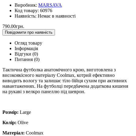
Виробник:
MARSAVA
Код товару:
60976
Наявність:
Немає в наявності
790.00грн.
Повідомити про наявність
Огляд товару
Інформація
Відгуки (0)
Питання
(0)
Тактична футболка анатомічного крою, виготовлена з
високоякісного матеріалу Coolmax, котрий ефективно
виводить вологу та залишає тіло бійця сухим при активних
навантаженнях. На футболці передбачена додаткова кишеня
на рукаві з велкро панеллю під шеврон.
Розмір:
Large
Колір:
Olive
Матеріал:
Coolmax