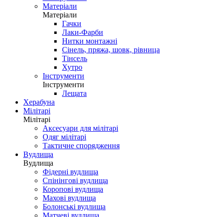
Матеріали
Матеріали
Гачки
Лаки-Фарби
Нитки монтажні
Сінель, пряжа, шовк, рівница
Тінсель
Хутро
Інструменти
Інструменти
Лещата
Херабуна
Мілітарі
Мілітарі
Аксесуари для мілітарі
Одяг мілітарі
Тактичне спорядження
Вудлища
Вудлища
Фідерні вудлища
Спінінгові вудлища
Коропові вудлища
Махові вудлища
Болонські вудлища
Матчеві вудлища