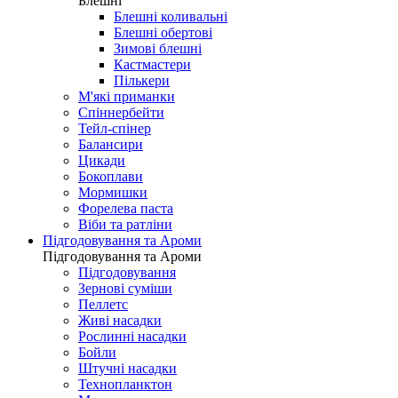
Блешні
Блешні коливальні
Блешні обертові
Зимові блешні
Кастмастери
Пількери
М'які приманки
Спіннербейти
Тейл-спінер
Балансири
Цикади
Бокоплави
Мормишки
Форелева паста
Віби та ратліни
Підгодовування та Ароми
Підгодовування та Ароми
Підгодовування
Зернові суміши
Пеллетс
Живі насадки
Рослинні насадки
Бойли
Штучні насадки
Технопланктон