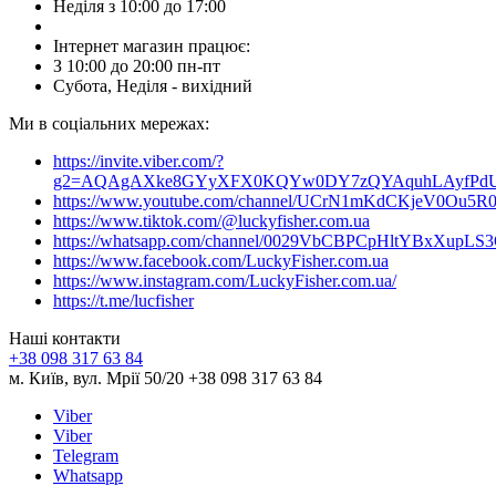
Неділя з 10:00 до 17:00
Інтернет магазин працює:
З 10:00 до 20:00 пн-пт
Субота, Неділя - вихідний
Ми в соціальних мережах:
https://invite.viber.com/?
g2=AQAgAXke8GYyXFX0KQYw0DY7zQYAquhLAyfPdU3
https://www.youtube.com/channel/UCrN1mKdCKjeV0Ou5R
https://www.tiktok.com/@luckyfisher.com.ua
https://whatsapp.com/channel/0029VbCBPCpHltYBxXupLS
https://www.facebook.com/LuckyFisher.com.ua
https://www.instagram.com/LuckyFisher.com.ua/
https://t.me/lucfisher
Наші контакти
+38 098 317 63 84
м. Київ, вул. Мрії 50/20 +38 098 317 63 84
Viber
Viber
Telegram
Whatsapp