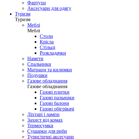
Фартухи
Аксесуари для одягу
Туризм
Туризм
Меблі
Меблі
Столи
Крісла
Стільці
Розкладачки
Намети
Спальники
Матраци та килимки
Подушки
Газове обладнання
Газове обладнання
Газові плитки
Газові пальники
Газові балони
Газові обігрівачі
Ліхтарі і лампи
Захист від комах
Термосумки
Сушарки для риби
Туристичні аксесуари