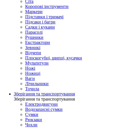
Сіта
Коропові інструменти
Маркери
Підставки і тримачі
Підсаки і багри
Садки і кукани
Парасолі
Рушники
Екстрактори
Зевникі
Відчепи
Плоскогубці, щипці, кусачки
Мультитули
Ножі
Ножиці
Ваги
Лічильники
Точила
Зберігання та транспортування
Зберігання та транспортування
Електродвигуни
Водозахисні сумки
Сумки
Рюкзаки
Чохли