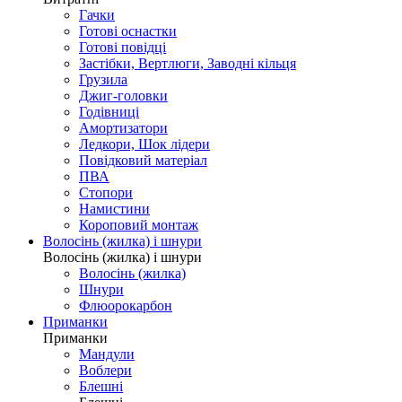
Гачки
Готові оснастки
Готові повідці
Застібки, Вертлюги, Заводні кільця
Грузила
Джиг-головки
Годівниці
Амортизатори
Ледкори, Шок лідери
Повідковий матеріал
ПВА
Стопори
Намистини
Короповий монтаж
Волосінь (жилка) і шнури
Волосінь (жилка) і шнури
Волосінь (жилка)
Шнури
Флюорокарбон
Приманки
Приманки
Мандули
Воблери
Блешні