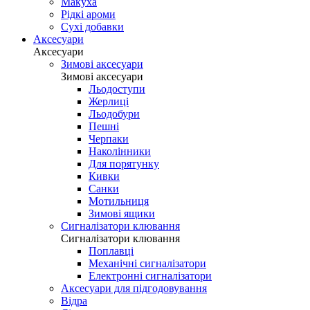
Макуха
Рідкі ароми
Сухі добавки
Аксесуари
Аксесуари
Зимові аксесуари
Зимові аксесуари
Льодоступи
Жерлиці
Льодобури
Пешні
Черпаки
Наколінники
Для порятунку
Кивки
Санки
Мотильниця
Зимові ящики
Сигналізатори клювання
Сигналізатори клювання
Поплавці
Механічні сигналізатори
Електронні сигналізатори
Аксесуари для підгодовування
Відра