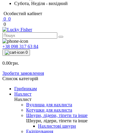
Субота, Неділя - вихідний
Особистий кабінет
0
0
0
+38 098 317 63 84
0
0.00грн.
Зробити замовлення
Список категорій
Грибникам
Нахлист
Нахлист
Вудлища для нахлиста
Котушки для нахлиста
Шнури, лідери, тіпети та інше
Шнури, лідери, тіпети та інше
Нахлистові шнури
Екіпірування