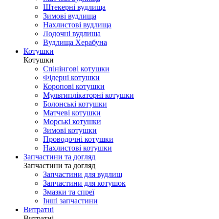
Штекерні вудлища
Зимові вудлища
Нахлистові вудлища
Лодочні вудлища
Вудлища Херабуна
Котушки
Котушки
Спінінгові котушки
Фідерні котушки
Коропові котушки
Мультиплікаторні котушки
Болонські котушки
Матчеві котушки
Морські котушки
Зимові котушки
Проводочні котушки
Нахлистові котушки
Запчастини та догляд
Запчастини та догляд
Запчастини для вудлищ
Запчастини для котушок
Змазки та спреї
Інші запчастини
Витратні
Витратні