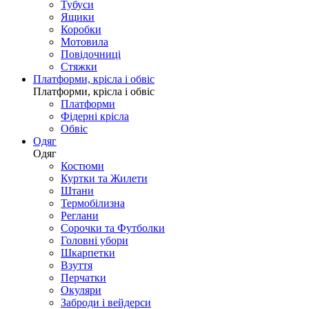
Тубуси
Ящики
Коробки
Мотовила
Повідочниці
Стяжки
Платформи, крісла і обвіс
Платформи, крісла і обвіс
Платформи
Фідерні крісла
Обвіс
Одяг
Одяг
Костюми
Куртки та Жилети
Штани
Термобілизна
Реглани
Сорочки та Футболки
Головні убори
Шкарпетки
Взуття
Перчатки
Окуляри
Заброди і вейдерси