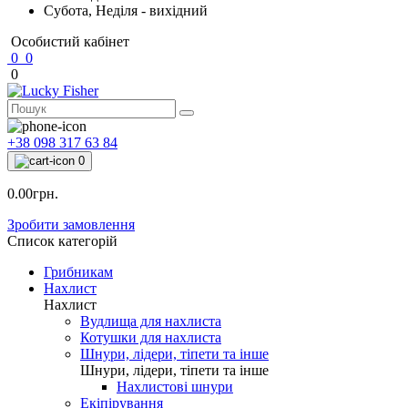
Субота, Неділя - вихідний
Особистий кабінет
0
0
0
+38 098 317 63 84
0
0.00грн.
Зробити замовлення
Список категорій
Грибникам
Нахлист
Нахлист
Вудлища для нахлиста
Котушки для нахлиста
Шнури, лідери, тіпети та інше
Шнури, лідери, тіпети та інше
Нахлистові шнури
Екіпірування