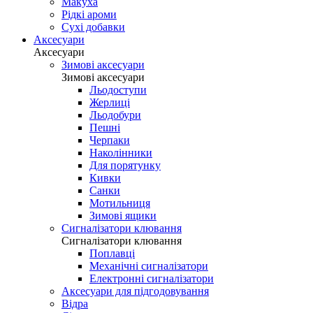
Макуха
Рідкі ароми
Сухі добавки
Аксесуари
Аксесуари
Зимові аксесуари
Зимові аксесуари
Льодоступи
Жерлиці
Льодобури
Пешні
Черпаки
Наколінники
Для порятунку
Кивки
Санки
Мотильниця
Зимові ящики
Сигналізатори клювання
Сигналізатори клювання
Поплавці
Механічні сигналізатори
Електронні сигналізатори
Аксесуари для підгодовування
Відра