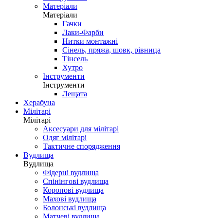
Матеріали
Матеріали
Гачки
Лаки-Фарби
Нитки монтажні
Сінель, пряжа, шовк, рівница
Тінсель
Хутро
Інструменти
Інструменти
Лещата
Херабуна
Мілітарі
Мілітарі
Аксесуари для мілітарі
Одяг мілітарі
Тактичне спорядження
Вудлища
Вудлища
Фідерні вудлища
Спінінгові вудлища
Коропові вудлища
Махові вудлища
Болонські вудлища
Матчеві вудлища