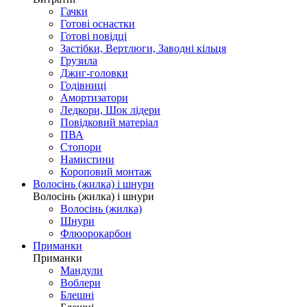
Гачки
Готові оснастки
Готові повідці
Застібки, Вертлюги, Заводні кільця
Грузила
Джиг-головки
Годівниці
Амортизатори
Ледкори, Шок лідери
Повідковий матеріал
ПВА
Стопори
Намистини
Короповий монтаж
Волосінь (жилка) і шнури
Волосінь (жилка) і шнури
Волосінь (жилка)
Шнури
Флюорокарбон
Приманки
Приманки
Мандули
Воблери
Блешні