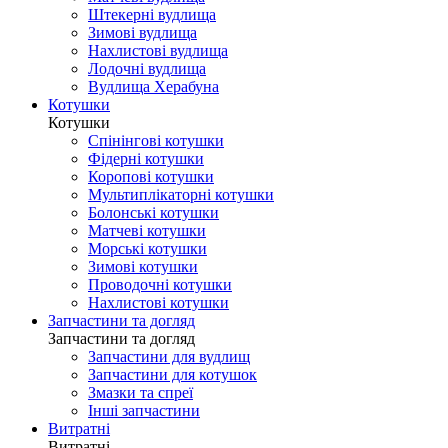
Штекерні вудлища
Зимові вудлища
Нахлистові вудлища
Лодочні вудлища
Вудлища Херабуна
Котушки
Котушки
Спінінгові котушки
Фідерні котушки
Коропові котушки
Мультиплікаторні котушки
Болонські котушки
Матчеві котушки
Морські котушки
Зимові котушки
Проводочні котушки
Нахлистові котушки
Запчастини та догляд
Запчастини та догляд
Запчастини для вудлищ
Запчастини для котушок
Змазки та спреї
Інші запчастини
Витратні
Витратні