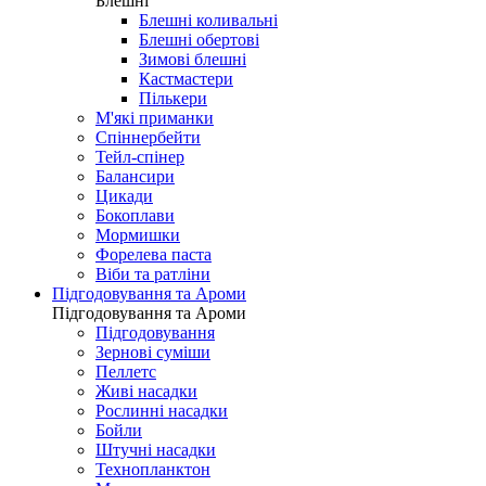
Блешні
Блешні коливальні
Блешні обертові
Зимові блешні
Кастмастери
Пількери
М'які приманки
Спіннербейти
Тейл-спінер
Балансири
Цикади
Бокоплави
Мормишки
Форелева паста
Віби та ратліни
Підгодовування та Ароми
Підгодовування та Ароми
Підгодовування
Зернові суміши
Пеллетс
Живі насадки
Рослинні насадки
Бойли
Штучні насадки
Технопланктон