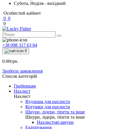
Субота, Неділя - вихідний
Особистий кабінет
0
0
0
+38 098 317 63 84
0
0.00грн.
Зробити замовлення
Список категорій
Грибникам
Нахлист
Нахлист
Вудлища для нахлиста
Котушки для нахлиста
Шнури, лідери, тіпети та інше
Шнури, лідери, тіпети та інше
Нахлистові шнури
Екіпірування