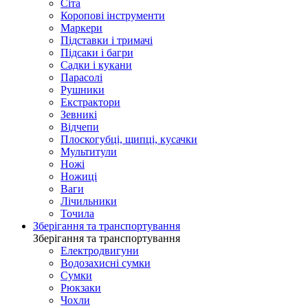
Сіта
Коропові інструменти
Маркери
Підставки і тримачі
Підсаки і багри
Садки і кукани
Парасолі
Рушники
Екстрактори
Зевникі
Відчепи
Плоскогубці, щипці, кусачки
Мультитули
Ножі
Ножиці
Ваги
Лічильники
Точила
Зберігання та транспортування
Зберігання та транспортування
Електродвигуни
Водозахисні сумки
Сумки
Рюкзаки
Чохли