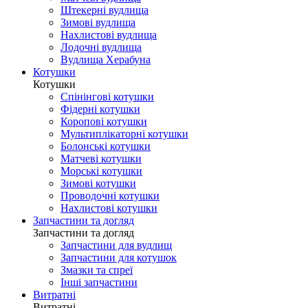
Штекерні вудлища
Зимові вудлища
Нахлистові вудлища
Лодочні вудлища
Вудлища Херабуна
Котушки
Котушки
Спінінгові котушки
Фідерні котушки
Коропові котушки
Мультиплікаторні котушки
Болонські котушки
Матчеві котушки
Морські котушки
Зимові котушки
Проводочні котушки
Нахлистові котушки
Запчастини та догляд
Запчастини та догляд
Запчастини для вудлищ
Запчастини для котушок
Змазки та спреї
Інші запчастини
Витратні
Витратні