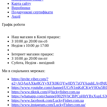
Карта сайту
Виробники
Подарункові сертифікати
Акції
Графік роботи
Наш магазин в Києві працює:
З 10:00 до 20:00 пн-сб
Неділя з 10:00 до 17:00
Інтернет магазин працює:
З 10:00 до 20:00 пн-пт
Субота, Неділя - вихідний
Ми в соціальних мережах:
https://invite.viber.com/?
g2=AQAgAXke8GYyXFX0KQYw0DY7zQYAquhLAyfPdU3
https://www.youtube.com/channel/UCrN1mKdCKjeV0Ou5R
https://www.tiktok.com/@luckyfisher.com.ua
https://whatsapp.com/channel/0029VbCBPCpHltYBxXupLS
https://www.facebook.com/LuckyFisher.com.ua
https://www.instagram.com/LuckyFisher.com.ua/