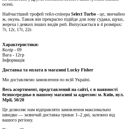
осені.
Найчастіший трофей тейл-спінера
Select Turbo
- це, звичайно
ж, окунь. Також він прекрасно підійде для лову судака, щуки,
жереха і деяких інших видів риб. Випускається в 4 розмірах:
7г, 12г, 17г, 22г.
Характеристики:
Колір - 09
Вага - 12гр
Інформація
Доставка та оплата в магазині Lucky Fisher
Ми доставляємо замовлення по всій Україні.
Весь асортимент, представлений на сайті, є в наявності
безпосередньо в нашому магазині за адресою:
м. Київ, вул.
Мрії, 50/20
Це дозволяє нам відправляти замовлення максимально
швидко — зазвичай доставка триває 1–2 дні, залежно від
вашого регіону.