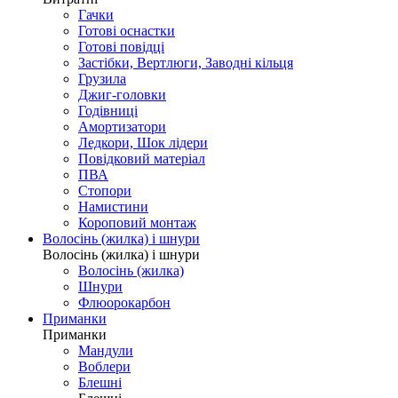
Гачки
Готові оснастки
Готові повідці
Застібки, Вертлюги, Заводні кільця
Грузила
Джиг-головки
Годівниці
Амортизатори
Ледкори, Шок лідери
Повідковий матеріал
ПВА
Стопори
Намистини
Короповий монтаж
Волосінь (жилка) і шнури
Волосінь (жилка) і шнури
Волосінь (жилка)
Шнури
Флюорокарбон
Приманки
Приманки
Мандули
Воблери
Блешні