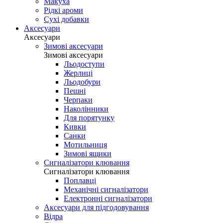
Макуха
Рідкі ароми
Сухі добавки
Аксесуари
Аксесуари
Зимові аксесуари
Зимові аксесуари
Льодоступи
Жерлиці
Льодобури
Пешні
Черпаки
Наколінники
Для порятунку
Кивки
Санки
Мотильниця
Зимові ящики
Сигналізатори клювання
Сигналізатори клювання
Поплавці
Механічні сигналізатори
Електронні сигналізатори
Аксесуари для підгодовування
Відра