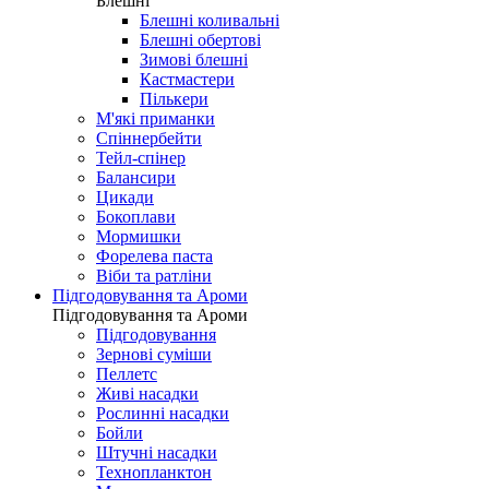
Блешні
Блешні коливальні
Блешні обертові
Зимові блешні
Кастмастери
Пількери
М'які приманки
Спіннербейти
Тейл-спінер
Балансири
Цикади
Бокоплави
Мормишки
Форелева паста
Віби та ратліни
Підгодовування та Ароми
Підгодовування та Ароми
Підгодовування
Зернові суміши
Пеллетс
Живі насадки
Рослинні насадки
Бойли
Штучні насадки
Технопланктон