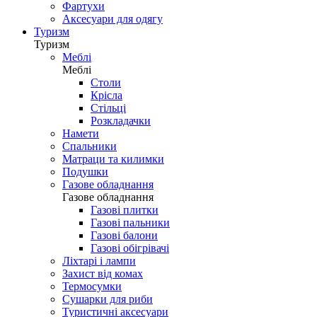
Фартухи
Аксесуари для одягу
Туризм
Туризм
Меблі
Меблі
Столи
Крісла
Стільці
Розкладачки
Намети
Спальники
Матраци та килимки
Подушки
Газове обладнання
Газове обладнання
Газові плитки
Газові пальники
Газові балони
Газові обігрівачі
Ліхтарі і лампи
Захист від комах
Термосумки
Сушарки для риби
Туристичні аксесуари