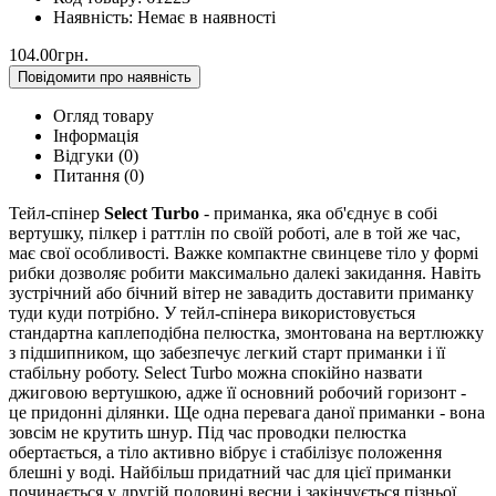
Наявність:
Немає в наявності
104.00грн.
Повідомити про наявність
Огляд товару
Інформація
Відгуки (0)
Питання
(0)
Тейл-спінер
Select Turbo
- приманка, яка об'єднує в собі
вертушку, пілкер і раттлін по своїй роботі, але в той же час,
має свої особливості. Важке компактне свинцеве тіло у формі
рибки дозволяє робити максимально далекі закидання. Навіть
зустрічний або бічний вітер не завадить доставити приманку
туди куди потрібно. У тейл-спінера використовується
стандартна каплеподібна пелюстка, змонтована на вертлюжку
з підшипником, що забезпечує легкий старт приманки і її
стабільну роботу. Select Turbo можна спокійно назвати
джиговою вертушкою, адже її основний робочий горизонт -
це придонні ділянки. Ще одна перевага даної приманки - вона
зовсім не крутить шнур. Під час проводки пелюстка
обертається, а тіло активно вібрує і стабілізує положення
блешні у воді. Найбільш придатний час для цієї приманки
починається у другій половині весни і закінчується пізньої