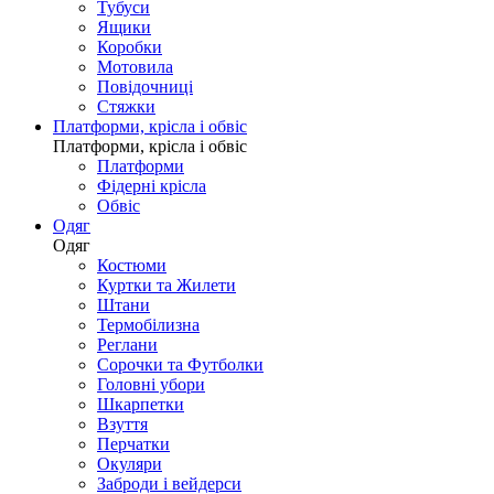
Тубуси
Ящики
Коробки
Мотовила
Повідочниці
Стяжки
Платформи, крісла і обвіс
Платформи, крісла і обвіс
Платформи
Фідерні крісла
Обвіс
Одяг
Одяг
Костюми
Куртки та Жилети
Штани
Термобілизна
Реглани
Сорочки та Футболки
Головні убори
Шкарпетки
Взуття
Перчатки
Окуляри
Заброди і вейдерси