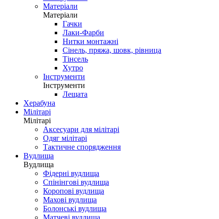
Матеріали
Матеріали
Гачки
Лаки-Фарби
Нитки монтажні
Сінель, пряжа, шовк, рівница
Тінсель
Хутро
Інструменти
Інструменти
Лещата
Херабуна
Мілітарі
Мілітарі
Аксесуари для мілітарі
Одяг мілітарі
Тактичне спорядження
Вудлища
Вудлища
Фідерні вудлища
Спінінгові вудлища
Коропові вудлища
Махові вудлища
Болонські вудлища
Матчеві вудлища