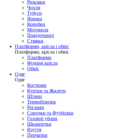
Рюкзаки
Чохли
Тубуси
Ящики
Коробки
Мотовила
Повідочниці
Стяжки
Платформи, крісла і обвіс
Платформи, крісла і обвіс
Платформи
Фідерні крісла
Обвіс
Одяг
Одяг
Костюми
Куртки та Жилети
Штани
Термобілизна
Реглани
Сорочки та Футболки
Головні убори
Шкарпетки
Взуття
Перчатки