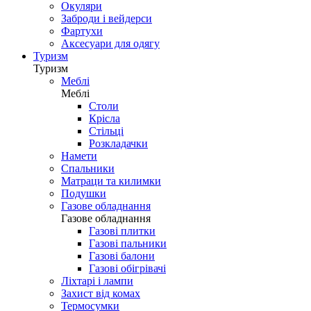
Окуляри
Заброди і вейдерси
Фартухи
Аксесуари для одягу
Туризм
Туризм
Меблі
Меблі
Столи
Крісла
Стільці
Розкладачки
Намети
Спальники
Матраци та килимки
Подушки
Газове обладнання
Газове обладнання
Газові плитки
Газові пальники
Газові балони
Газові обігрівачі
Ліхтарі і лампи
Захист від комах
Термосумки