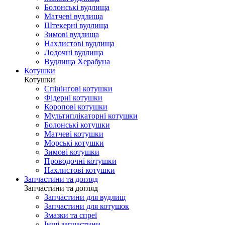
Болонські вудлища
Матчеві вудлища
Штекерні вудлища
Зимові вудлища
Нахлистові вудлища
Лодочні вудлища
Вудлища Херабуна
Котушки
Котушки
Спінінгові котушки
Фідерні котушки
Коропові котушки
Мультиплікаторні котушки
Болонські котушки
Матчеві котушки
Морські котушки
Зимові котушки
Проводочні котушки
Нахлистові котушки
Запчастини та догляд
Запчастини та догляд
Запчастини для вудлищ
Запчастини для котушок
Змазки та спреї
Інші запчастини