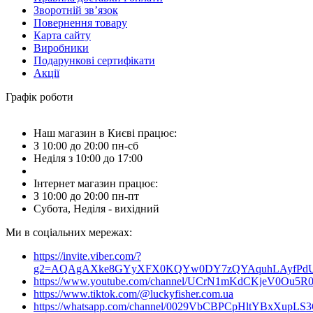
Зворотній зв’язок
Повернення товару
Карта сайту
Виробники
Подарункові сертифікати
Акції
Графік роботи
Наш магазин в Києві працює:
З 10:00 до 20:00 пн-сб
Неділя з 10:00 до 17:00
Інтернет магазин працює:
З 10:00 до 20:00 пн-пт
Субота, Неділя - вихідний
Ми в соціальних мережах:
https://invite.viber.com/?
g2=AQAgAXke8GYyXFX0KQYw0DY7zQYAquhLAyfPdU3
https://www.youtube.com/channel/UCrN1mKdCKjeV0Ou5R
https://www.tiktok.com/@luckyfisher.com.ua
https://whatsapp.com/channel/0029VbCBPCpHltYBxXupLS