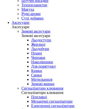
Штучні насадки
Технопланктон
Макуха
Рідкі ароми
Сухі добавки
Аксесуари
Аксесуари
Зимові аксесуари
Зимові аксесуари
Льодоступи
Жерлиці
Льодобури
Пешні
Черпаки
Наколінники
Для порятунку
Кивки
Санки
Мотильниця
Зимові ящики
Сигналізатори клювання
Сигналізатори клювання
Поплавці
Механічні сигналізатори
Електронні сигналізатори