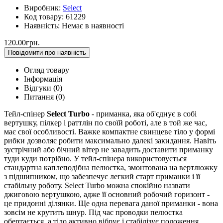
Виробник:
Select
Код товару:
61229
Наявність:
Немає в наявності
120.00грн.
Повідомити про наявність
Огляд товару
Інформація
Відгуки (0)
Питання
(0)
Тейл-спінер
Select Turbo
- приманка, яка об'єднує в собі
вертушку, пілкер і раттлін по своїй роботі, але в той же час,
має свої особливості. Важке компактне свинцеве тіло у формі
рибки дозволяє робити максимально далекі закидання. Навіть
зустрічний або бічний вітер не завадить доставити приманку
туди куди потрібно. У тейл-спінера використовується
стандартна каплеподібна пелюстка, змонтована на вертлюжку
з підшипником, що забезпечує легкий старт приманки і її
стабільну роботу. Select Turbo можна спокійно назвати
джиговою вертушкою, адже її основний робочий горизонт -
це придонні ділянки. Ще одна перевага даної приманки - вона
зовсім не крутить шнур. Під час проводки пелюстка
обертається, а тіло активно вібрує і стабілізує положення