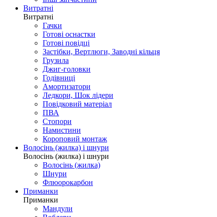
Витратні
Витратні
Гачки
Готові оснастки
Готові повідці
Застібки, Вертлюги, Заводні кільця
Грузила
Джиг-головки
Годівниці
Амортизатори
Ледкори, Шок лідери
Повідковий матеріал
ПВА
Стопори
Намистини
Короповий монтаж
Волосінь (жилка) і шнури
Волосінь (жилка) і шнури
Волосінь (жилка)
Шнури
Флюорокарбон
Приманки
Приманки
Мандули