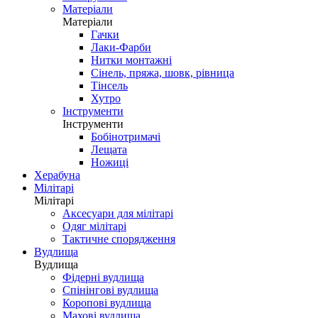
Матеріали
Матеріали
Гачки
Лаки-Фарби
Нитки монтажні
Сінель, пряжа, шовк, рівница
Тінсель
Хутро
Інструменти
Інструменти
Бобінотримачі
Лещата
Ножиці
Херабуна
Мілітарі
Мілітарі
Аксесуари для мілітарі
Одяг мілітарі
Тактичне спорядження
Вудлища
Вудлища
Фідерні вудлища
Спінінгові вудлища
Коропові вудлища
Махові вудлища