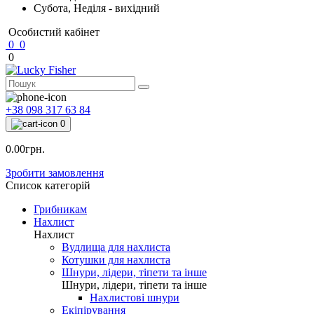
Субота, Неділя - вихідний
Особистий кабінет
0
0
0
+38 098 317 63 84
0
0.00грн.
Зробити замовлення
Список категорій
Грибникам
Нахлист
Нахлист
Вудлища для нахлиста
Котушки для нахлиста
Шнури, лідери, тіпети та інше
Шнури, лідери, тіпети та інше
Нахлистові шнури
Екіпірування