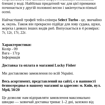
блешні у воді. Найбільш придатний час для цієї приманки
починається у другій половині весни і закінчується пізньої
осені.
Найчастіший трофей тейл-спінера
Select Turbo
- це, звичайно
ж, окунь. Також він прекрасно підійде для лову судака, щуки,
жереха і деяких інших видів риб. Випускається в 4 розмірах:
7г, 12г, 17г, 22г.
Характеристики:
Колір - 09
Вага - 17гр
Інформація
Доставка та оплата в магазині Lucky Fisher
Ми доставляємо замовлення по всій Україні.
Весь асортимент, представлений на сайті, є в наявності
безпосередньо в нашому магазині за адресою:
м. Київ, вул.
Мрії, 50/20
Це дозволяє нам відправляти замовлення максимально
швидко — зазвичай доставка триває 1–2 дні, залежно від