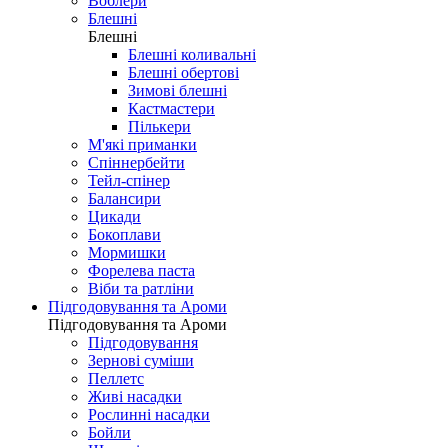
Воблери
Блешні
Блешні
Блешні коливальні
Блешні обертові
Зимові блешні
Кастмастери
Пількери
М'які приманки
Спіннербейти
Тейл-спінер
Балансири
Цикади
Бокоплави
Мормишки
Форелева паста
Віби та ратліни
Підгодовування та Ароми
Підгодовування та Ароми
Підгодовування
Зернові суміши
Пеллетс
Живі насадки
Рослинні насадки
Бойли