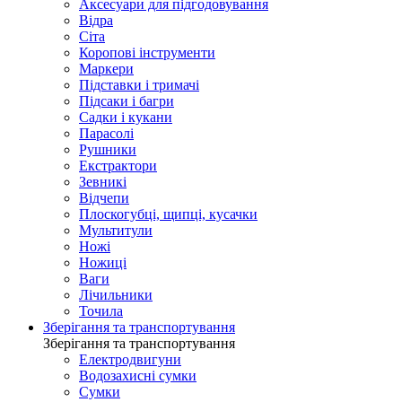
Аксесуари для підгодовування
Відра
Сіта
Коропові інструменти
Маркери
Підставки і тримачі
Підсаки і багри
Садки і кукани
Парасолі
Рушники
Екстрактори
Зевникі
Відчепи
Плоскогубці, щипці, кусачки
Мультитули
Ножі
Ножиці
Ваги
Лічильники
Точила
Зберігання та транспортування
Зберігання та транспортування
Електродвигуни
Водозахисні сумки
Сумки