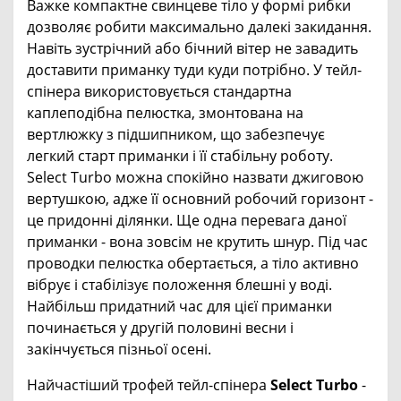
Важке компактне свинцеве тіло у формі рибки
дозволяє робити максимально далекі закидання.
Навіть зустрічний або бічний вітер не завадить
доставити приманку туди куди потрібно. У тейл-
спінера використовується стандартна
каплеподібна пелюстка, змонтована на
вертлюжку з підшипником, що забезпечує
легкий старт приманки і її стабільну роботу.
Select Turbo можна спокійно назвати джиговою
вертушкою, адже її основний робочий горизонт -
це придонні ділянки. Ще одна перевага даної
приманки - вона зовсім не крутить шнур. Під час
проводки пелюстка обертається, а тіло активно
вібрує і стабілізує положення блешні у воді.
Найбільш придатний час для цієї приманки
починається у другій половині весни і
закінчується пізньої осені.
Найчастіший трофей тейл-спінера
Select Turbo
-