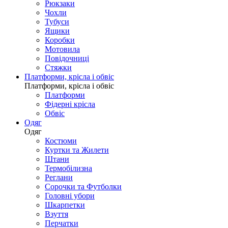
Рюкзаки
Чохли
Тубуси
Ящики
Коробки
Мотовила
Повідочниці
Стяжки
Платформи, крісла і обвіс
Платформи, крісла і обвіс
Платформи
Фідерні крісла
Обвіс
Одяг
Одяг
Костюми
Куртки та Жилети
Штани
Термобілизна
Реглани
Сорочки та Футболки
Головні убори
Шкарпетки
Взуття
Перчатки