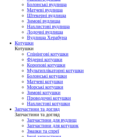
Болонські вудлища
Матчеві вудлища
Штекерні вудлища
Зимові вудлища
Нахлистові вудлища
Лодочні вудлища
Вудлища Херабуна
Котушки
Котушки
Спінінгові котушки
Фідерні котушки
Коропові котушки
Мультиплікаторні котушки
Болонські котушки
Матчеві котушки
Морські котушки
Зимові котушки
Проводочні котушки
Нахлистові котушки
Запчастини та догляд
Запчастини та догляд
Запчастини для вудлищ
Запчастини для котушок
Змазки та спреї
Інші запчастини