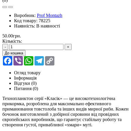
(0)
Виробник:
Prof Montazh
Код товару:
78225
Наявність:
В наявності
50.00грн.
Кількість:
-
+
До кошика
Facebook
Viber
WhatsApp
Telegram
Copy
Link
Огляд товару
Інформація
Відгуки (0)
Питання
(0)
Технопланктон серії «Класік» — це високотехнологічна
прикормка, розроблена для максимально ефективного
приманювання товстолоба та інших видів мирної риби. Кожен
бочонок виготовлений з добірної сировини від провідних
європейських виробників, що гарантує стабільну роботу та
створення густої, привабливої «хмари» муті.