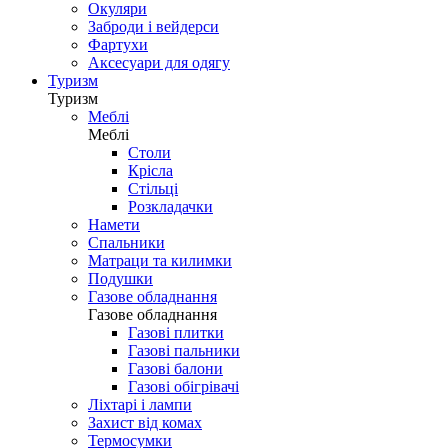
Окуляри
Заброди і вейдерси
Фартухи
Аксесуари для одягу
Туризм
Туризм
Меблі
Меблі
Столи
Крісла
Стільці
Розкладачки
Намети
Спальники
Матраци та килимки
Подушки
Газове обладнання
Газове обладнання
Газові плитки
Газові пальники
Газові балони
Газові обігрівачі
Ліхтарі і лампи
Захист від комах
Термосумки