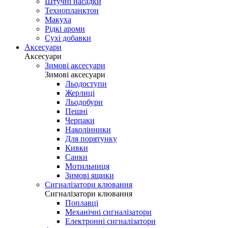
Штучні насадки
Технопланктон
Макуха
Рідкі ароми
Сухі добавки
Аксесуари
Аксесуари
Зимові аксесуари
Зимові аксесуари
Льодоступи
Жерлиці
Льодобури
Пешні
Черпаки
Наколінники
Для порятунку
Кивки
Санки
Мотильниця
Зимові ящики
Сигналізатори клювання
Сигналізатори клювання
Поплавці
Механічні сигналізатори
Електронні сигналізатори