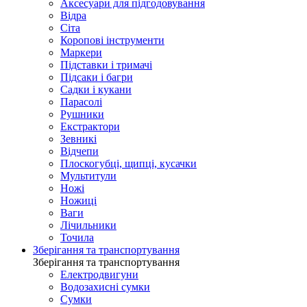
Аксесуари для підгодовування
Відра
Сіта
Коропові інструменти
Маркери
Підставки і тримачі
Підсаки і багри
Садки і кукани
Парасолі
Рушники
Екстрактори
Зевникі
Відчепи
Плоскогубці, щипці, кусачки
Мультитули
Ножі
Ножиці
Ваги
Лічильники
Точила
Зберігання та транспортування
Зберігання та транспортування
Електродвигуни
Водозахисні сумки
Сумки