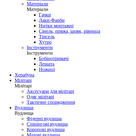
Матеріали
Матеріали
Гачки
Лаки-Фарби
Нитки монтажні
Сінель, пряжа, шовк, рівница
Тінсель
Хутро
Інструменти
Інструменти
Бобінотримачі
Лещата
Ножиці
Херабуна
Мілітарі
Мілітарі
Аксесуари для мілітарі
Одяг мілітарі
Тактичне спорядження
Вудлища
Вудлища
Фідерні вудлища
Спінінгові вудлища
Коропові вудлища
Махові вудлища