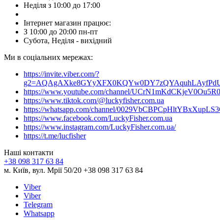
Неділя з 10:00 до 17:00
Інтернет магазин працює:
З 10:00 до 20:00 пн-пт
Субота, Неділя - вихідний
Ми в соціальних мережах:
https://invite.viber.com/?
g2=AQAgAXke8GYyXFX0KQYw0DY7zQYAquhLAyfPdU3
https://www.youtube.com/channel/UCrN1mKdCKjeV0Ou5R
https://www.tiktok.com/@luckyfisher.com.ua
https://whatsapp.com/channel/0029VbCBPCpHltYBxXupLS
https://www.facebook.com/LuckyFisher.com.ua
https://www.instagram.com/LuckyFisher.com.ua/
https://t.me/lucfisher
Наші контакти
+38 098 317 63 84
м. Київ, вул. Мрії 50/20 +38 098 317 63 84
Viber
Viber
Telegram
Whatsapp