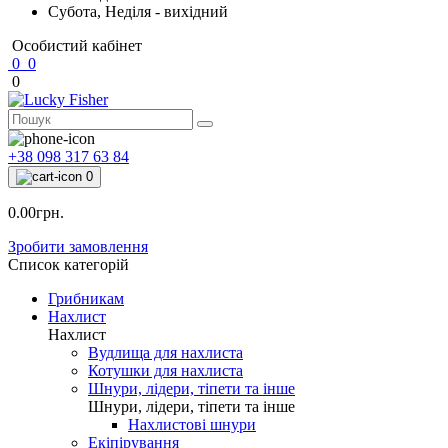
Субота, Неділя - вихідний
Особистий кабінет
0
0
0
+38 098 317 63 84
0
0.00грн.
Зробити замовлення
Список категорій
Грибникам
Нахлист
Нахлист
Вудлища для нахлиста
Котушки для нахлиста
Шнури, лідери, тіпети та інше
Шнури, лідери, тіпети та інше
Нахлистові шнури
Екіпірування