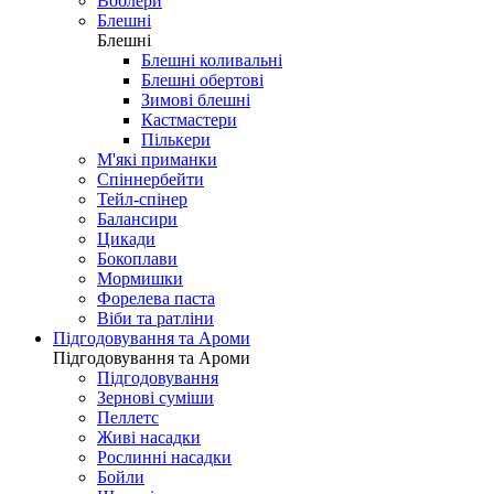
Воблери
Блешні
Блешні
Блешні коливальні
Блешні обертові
Зимові блешні
Кастмастери
Пількери
М'які приманки
Спіннербейти
Тейл-спінер
Балансири
Цикади
Бокоплави
Мормишки
Форелева паста
Віби та ратліни
Підгодовування та Ароми
Підгодовування та Ароми
Підгодовування
Зернові суміши
Пеллетс
Живі насадки
Рослинні насадки
Бойли