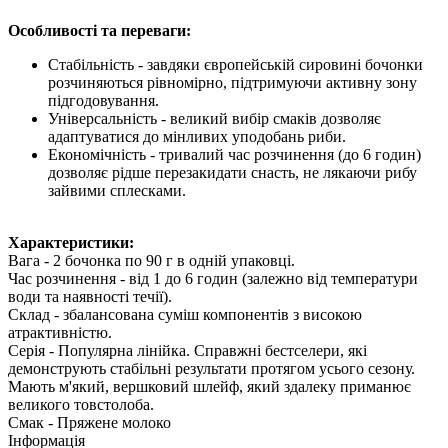
Особливості та переваги:
Стабільність - завдяки європейській сировині бочонки
розчиняються рівномірно, підтримуючи активну зону
підгодовування.
Універсальність - великий вибір смаків дозволяє
адаптуватися до мінливих уподобань риби.
Економічність - тривалий час розчинення (до 6 годин)
дозволяє рідше перезакидати снасть, не лякаючи рибу
зайвими сплесками.
Характеристики:
Вага - 2 бочонка по 90 г в одній упаковці.
Час розчинення - від 1 до 6 годин (залежно від температури
води та наявності течії).
Склад - збалансована суміш компонентів з високою
атрактивністю.
Серія - Популярна лінійка. Справжні бестселери, які
демонструють стабільні результати протягом усього сезону.
Мають м'який, вершковий шлейф, який здалеку приманює
великого товстолоба.
Смак - Пряжене молоко
Інформація