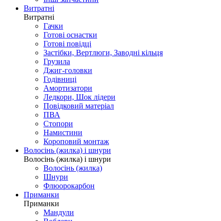
Витратні
Витратні
Гачки
Готові оснастки
Готові повідці
Застібки, Вертлюги, Заводні кільця
Грузила
Джиг-головки
Годівниці
Амортизатори
Ледкори, Шок лідери
Повідковий матеріал
ПВА
Стопори
Намистини
Короповий монтаж
Волосінь (жилка) і шнури
Волосінь (жилка) і шнури
Волосінь (жилка)
Шнури
Флюорокарбон
Приманки
Приманки
Мандули