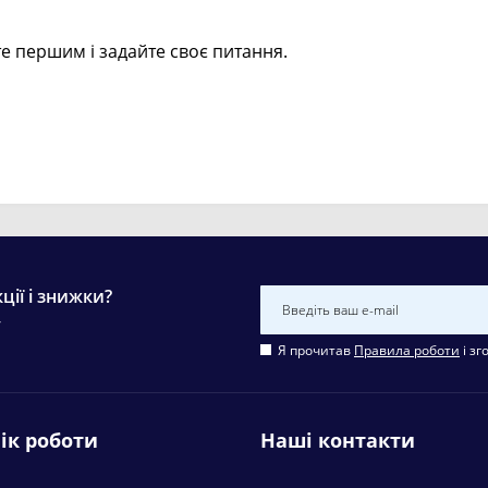
е першим і задайте своє питання.
ції і знижки?
у
Я прочитав
Правила роботи
і зг
ік роботи
Наші контакти