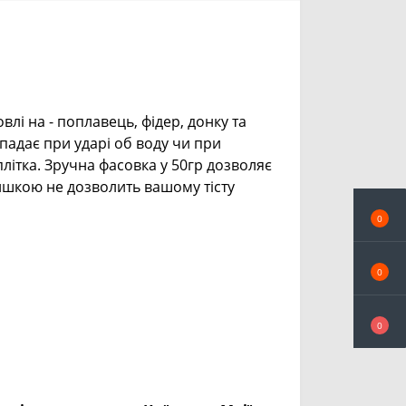
лі на - поплавець, фідер, донку та
спадає при ударі об воду чи при
 плітка. Зручна фасовка у 50гр дозволяє
ришкою не дозволить вашому тісту
0
0
0