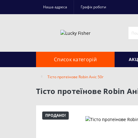
Наша адреса
Графік роботи
Список категорій
АКЦ
Тісто протеїнове Robin Аніс 50г
Тісто протеїнове Robin Ані
ПРОДАНО!