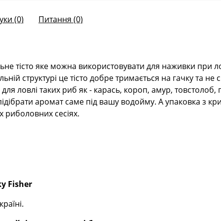
уки (0)
Питання
(0)
ьне тісто яке можна використовувати для наживки при лов
льній структурі це тісто добре тримається на гачку та не 
для ловлі таких риб як - карась, короп, амур, товстолоб,
 підібрати аромат саме під вашу водойму. А упаковка з к
х риболовних сесіях.
y Fisher
раїні.