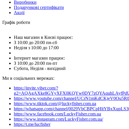
Виробники
Подарункові сертифікати
Акції
Графік роботи
Наш магазин в Києві працює:
З 10:00 до 20:00 пн-сб
Неділя з 10:00 до 17:00
Інтернет магазин працює:
З 10:00 до 20:00 пн-пт
Субота, Неділя - вихідний
Ми в соціальних мережах:
https://invite.viber.com/?
g2=AQAgAXke8GYyXFX0KQYw0DY7zQYAquhLAyfPdU3
https://www.youtube.com/channel/UCrN1mKdCKjeV0Ou5R
https://www.tiktok.com/@luckyfisher.com.ua
https://whatsapp.com/channel/0029VbCBPCpHltYBxXupLS
https://www.facebook.com/LuckyFisher.com.ua
https://www.instagram.com/LuckyFisher.com.ua/
https://t.me/lucfisher