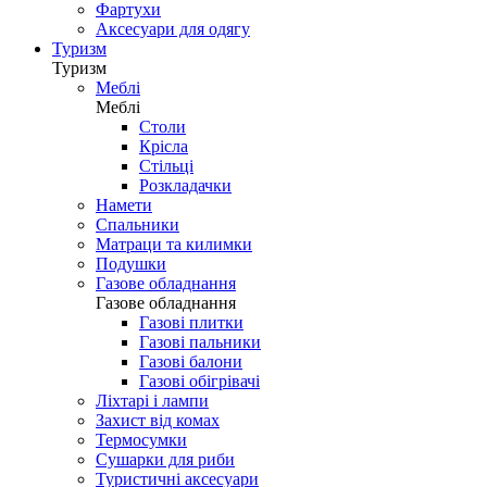
Фартухи
Аксесуари для одягу
Туризм
Туризм
Меблі
Меблі
Столи
Крісла
Стільці
Розкладачки
Намети
Спальники
Матраци та килимки
Подушки
Газове обладнання
Газове обладнання
Газові плитки
Газові пальники
Газові балони
Газові обігрівачі
Ліхтарі і лампи
Захист від комах
Термосумки
Сушарки для риби
Туристичні аксесуари