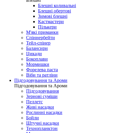
Блешні
Блешні коливальні
Блешні обертові
Зимові блешні
Кастмастери
Пількери
М'які приманки
Спіннербейти
Тейл-спінер
Балансири
Цикади
Бокоплави
Мормишки
Форелева паста
Віби та ратліни
Підгодовування та Ароми
Підгодовування та Ароми
Підгодовування
Зернові суміши
Пеллетс
Живі насадки
Рослинні насадки
Бойли
Штучні насадки
Технопланктон