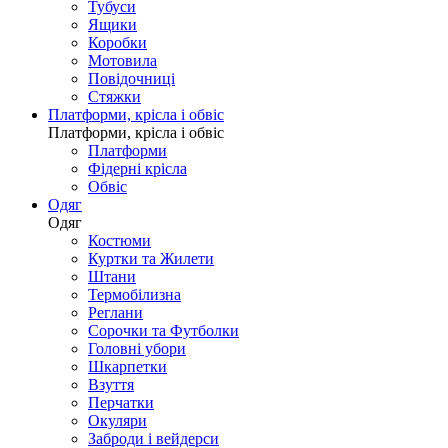
Тубуси
Ящики
Коробки
Мотовила
Повідочниці
Стяжки
Платформи, крісла і обвіс
Платформи, крісла і обвіс
Платформи
Фідерні крісла
Обвіс
Одяг
Одяг
Костюми
Куртки та Жилети
Штани
Термобілизна
Реглани
Сорочки та Футболки
Головні убори
Шкарпетки
Взуття
Перчатки
Окуляри
Заброди і вейдерси