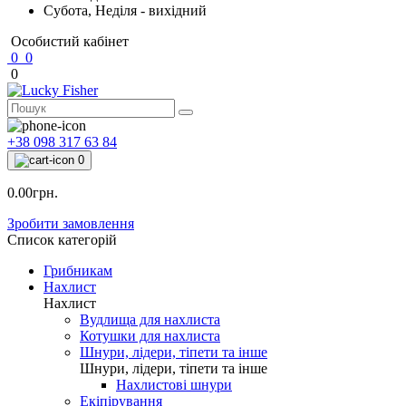
Субота, Неділя - вихідний
Особистий кабінет
0
0
0
+38 098 317 63 84
0
0.00грн.
Зробити замовлення
Список категорій
Грибникам
Нахлист
Нахлист
Вудлища для нахлиста
Котушки для нахлиста
Шнури, лідери, тіпети та інше
Шнури, лідери, тіпети та інше
Нахлистові шнури
Екіпірування