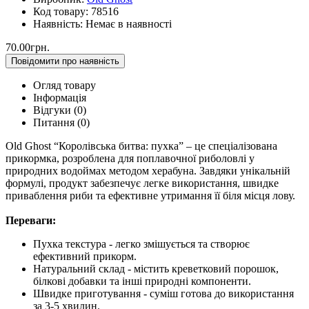
Код товару:
78516
Наявність:
Немає в наявності
70.00грн.
Повідомити про наявність
Огляд товару
Інформація
Відгуки (0)
Питання
(0)
Old Ghost “Королівська битва: пухка” – це спеціалізована
прикормка, розроблена для поплавочної риболовлі у
природних водоймах методом херабуна. Завдяки унікальній
формулі, продукт забезпечує легке використання, швидке
приваблення риби та ефективне утримання її біля місця лову.
Переваги:
Пухка текстура - легко змішується та створює
ефективний прикорм.
Натуральний склад - містить креветковий порошок,
білкові добавки та інші природні компоненти.
Швидке приготування - суміш готова до використання
за 3-5 хвилин.