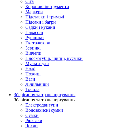
Сіта
Коропові інструменти
Маркери
Підставки і тримачі
Підсаки і багри
Садки і кукани
Парасолі
Рушники
Екстрактори
Зевникі
Відчепи
Плоскогубці, щипці, кусачки
Мультитули
Ножі
Ножиці
Ваги
Лічильники
Точила
Зберігання та транспортування
Зберігання та транспортування
Електродвигуни
Водозахисні сумки
Сумки
Рюкзаки
Чохли