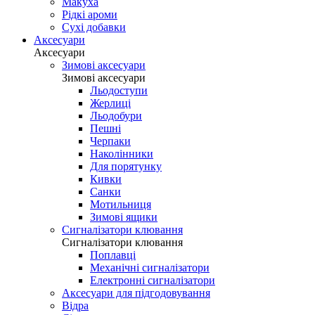
Макуха
Рідкі ароми
Сухі добавки
Аксесуари
Аксесуари
Зимові аксесуари
Зимові аксесуари
Льодоступи
Жерлиці
Льодобури
Пешні
Черпаки
Наколінники
Для порятунку
Кивки
Санки
Мотильниця
Зимові ящики
Сигналізатори клювання
Сигналізатори клювання
Поплавці
Механічні сигналізатори
Електронні сигналізатори
Аксесуари для підгодовування
Відра