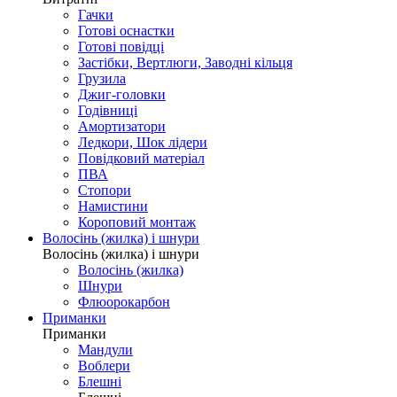
Гачки
Готові оснастки
Готові повідці
Застібки, Вертлюги, Заводні кільця
Грузила
Джиг-головки
Годівниці
Амортизатори
Ледкори, Шок лідери
Повідковий матеріал
ПВА
Стопори
Намистини
Короповий монтаж
Волосінь (жилка) і шнури
Волосінь (жилка) і шнури
Волосінь (жилка)
Шнури
Флюорокарбон
Приманки
Приманки
Мандули
Воблери
Блешні