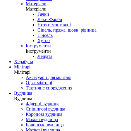
Матеріали
Матеріали
Гачки
Лаки-Фарби
Нитки монтажні
Сінель, пряжа, шовк, рівница
Тінсель
Хутро
Інструменти
Інструменти
Лещата
Херабуна
Мілітарі
Мілітарі
Аксесуари для мілітарі
Одяг мілітарі
Тактичне спорядження
Вудлища
Вудлища
Фідерні вудлища
Спінінгові вудлища
Коропові вудлища
Махові вудлища
Болонські вудлища
Матчеві вудлища