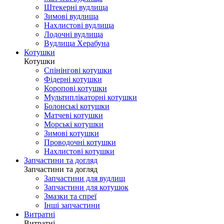
Штекерні вудлища
Зимові вудлища
Нахлистові вудлища
Лодочні вудлища
Вудлища Херабуна
Котушки
Котушки
Спінінгові котушки
Фідерні котушки
Коропові котушки
Мультиплікаторні котушки
Болонські котушки
Матчеві котушки
Морські котушки
Зимові котушки
Проводочні котушки
Нахлистові котушки
Запчастини та догляд
Запчастини та догляд
Запчастини для вудлищ
Запчастини для котушок
Змазки та спреї
Інші запчастини
Витратні
Витратні