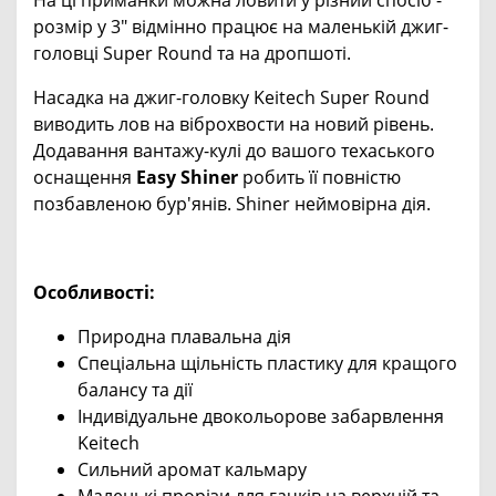
розмір y 3" відмінно працює на маленькій джиг-
головці Super Round та на дропшоті.
Насадка на джиг-головку Keitech Super Round
виводить лов на віброхвости на новий рівень.
Додавання вантажу-кулі до вашого техаського
оснащення
Easy Shiner
робить її повністю
позбавленою бур'янів. Shiner неймовірна дія.
Особливості:
Природна плавальна дія
Спеціальна щільність пластику для кращого
балансу та дії
Індивідуальне двокольорове забарвлення
Keitech
Сильний аромат кальмару
Маленькі прорізи для гачків на верхній та