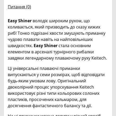
Питання
(0)
Easy Shiner
володіє широким рухом, що
коливається, який призводить до сказу хижих
риб! Тонко підрізані хвости змушують приманку
чудово плавати навіть на найповільніших
швидкостях.
Easy Shiner
стала основним
елементом в арсеналі турнірного рибалки
завдяки легендарному плаваючому руху Keitech.
Ці універсальні плаваючі приманки
випускаються у семи розмірах, щоб відповідати
будь-яким умовам лову. Оригінальний
двоколірний процес упорскування Keitech
використовує різні типи кольорових солоних
пластиків, просочених кальмаром, для
досягнення фантастичного балансу та дії.
На ці приманки можна ловити у різний спосіб -