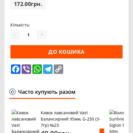
172.00грн.
Кількість:
-
+
ДО КОШИКА
Facebook
Viber
WhatsApp
Telegram
Copy
Link
Часто купують разом
Кивок лавсановий Vast
Балансирний 95мм, G-250 (3-
7гр) №23
49.00грн.