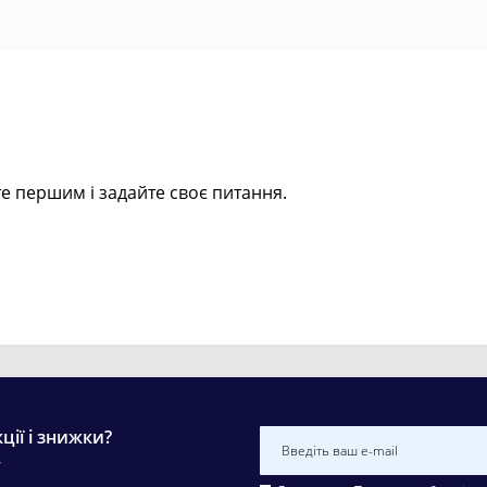
е першим і задайте своє питання.
ції і знижки?
у