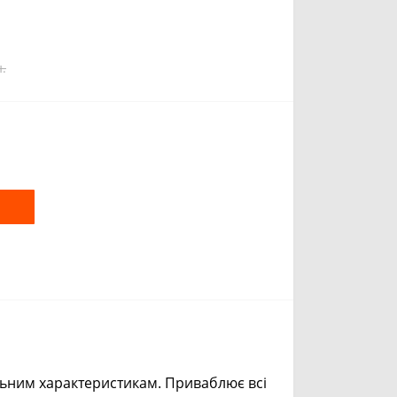
.
m
y
k
ьним характеристикам. Приваблює всі