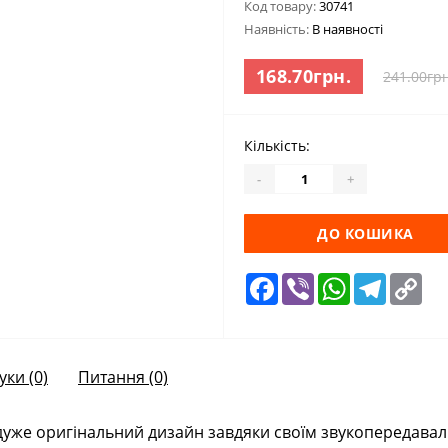
Код товару:
30741
Наявність:
В наявності
168.70грн.
241.00грн
Кількість:
-
+
ДО КОШИКА
Facebook
Viber
WhatsApp
Telegra
Cop
Lin
уки (0)
Питання
(0)
дуже оригінальний дизайн завдяки своїм звукопередавал