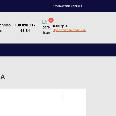
Особистий кабінет
0
+38 098 317
0.00грн.
Зробити замовлення
63 84
PA