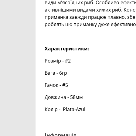
види м'ясоїдних риб. Особливо ефектив
активнішими видами хижих риб. Конст
приманка завжди працює плавно, зберіг
роблять цю приманку дуже ефективною 
Характеристики:
Розмір - #2
Вага - 6гр
Гачок - #5
Довжина - 58мм
Колір - Plata-Azul
Інформація