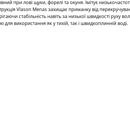
ний при лові щуки, форелі та окуня. Імітує низькочастот
рукція Vlason Menas захищає приманку від перекручуванн
аючи стабільність навіть за низької швидкості руху воло
для використання як у тихій, так і швидкоплинній воді.