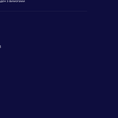
оден з вимогами
8