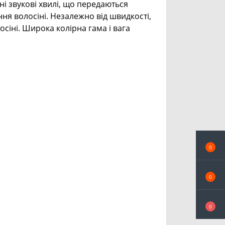
ні звукові хвилі, що передаються
я волосіні. Незалежно від швидкості,
сіні. Широка колірна гама і вага
0
0
0