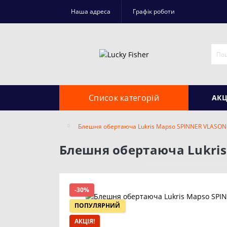
Наша адреса
Графік роботи
Список категорій
АКЦ
Блешня обертаюча Lukris Mapso SPINNER VLASON
Блешня обертаюча Lukris
-30%
ПОПУЛЯРНИЙ
АКЦІЯ!